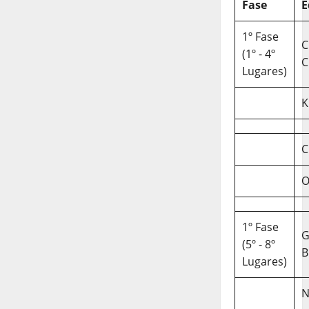
Fase
E
1º Fase
C
(1º - 4º
C
Lugares)
K
C
O
1º Fase
(5º - 8º
B
Lugares)
N