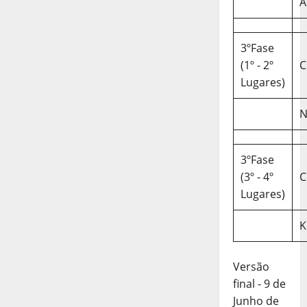
A
3ºFase
(1º - 2º
C
Lugares)
N
3ºFase
(3º - 4º
C
Lugares)
K
Versão
final - 9 de
Junho de