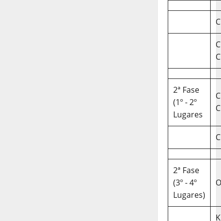
C
C
C
2ª Fase
C
(1º - 2º
C
Lugares
C
2ª Fase
(3º - 4º
O
Lugares)
K