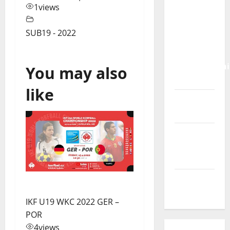
Calendário
1
views
de Jogos
para o
SUB19 - 2022
IKF U21
World
Championshi
You may also
2026
like
Vídeo do
evento
Nova
Sede da
FPC
Pós-
evento
IKF U19 WKC 2022 GER –
POR
4
views