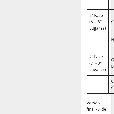
2ª Fase
(5º - 6º
C
Lugares)
N
2ª Fase
(7º - 8º
B
Lugares)
C
C
Versão
final - 9 de