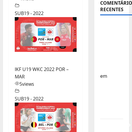
COMENTÁRIO
RECENTES
SUB19 - 2022
Sub-15 –
Equipa
Nacional
Regressa
a Casa –
FP
Corfebol
IKF U19 WKC 2022 POR –
em
MAR
Europeu
5
views
Sub-15 –
Resultados
SUB19 - 2022
Corfebol
8 (K8)
Campeonato