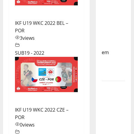
do
Mundo
Sub-17 –
Resultados
IKF U19 WKC 2022 BEL –
do 1º dia
POR
– FP
3
views
Corfebol
em
SUB19 - 2022
Eindhoven
como
destino
Agenda
Completa
do
Estagio
IKF U19 WKC 2022 CZE –
da
POR
Selecção
0
views
dos