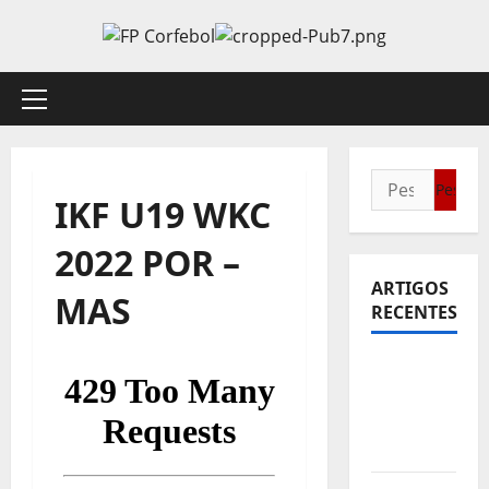
Avançar
para
o
conteúdo
Menu
principal
Pesquisar
IKF U19 WKC
por:
2022 POR –
ARTIGOS
MAS
RECENTES
Sub21:
Partida
para a
Malásia