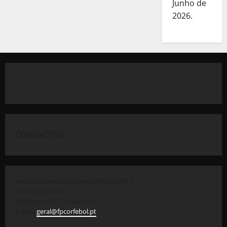
Junho de
2026.
CONTACTOS
Avenida General Norton de Matos, 69 A
1500-312 Lisboa
Telefone: +351 212 422 117
E-mail:
geral@fpcorfebol.pt