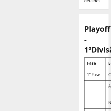
detalhes.
Playoff
-
1ºDivis
Fase
E
1º Fase
C
A
N