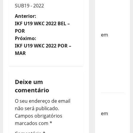
Países
SUB19 - 2022
Baixos –
N
Anterior:
FP
IKF U19 WKC 2022 BEL –
Corfebol
a
POR
em
Próximo:
v
Selecção
IKF U19 WKC 2022 POR –
dos
e
MAR
Países
Baixos
g
estagia
a
em
Deixe um
Portugal
comentário
ç
Helena
O seu endereço de email
ã
Santos
não será publicado.
em
Sub-
o
Campos obrigatórios
19 a
marcados com
*
d
Caminho