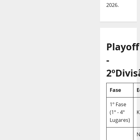
2026.
Playoff
-
2ºDivis
Fase
E
1º Fase
(1º - 4º
K
Lugares)
N