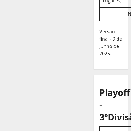
Lugares)
N
Versão
final - 9 de
Junho de
2026.
Playoff
-
3ºDivis