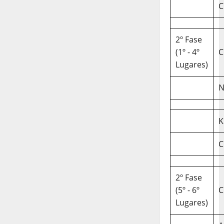
C
2º Fase
(1º - 4º
C
Lugares)
N
K
C
2º Fase
(5º - 6º
C
Lugares)