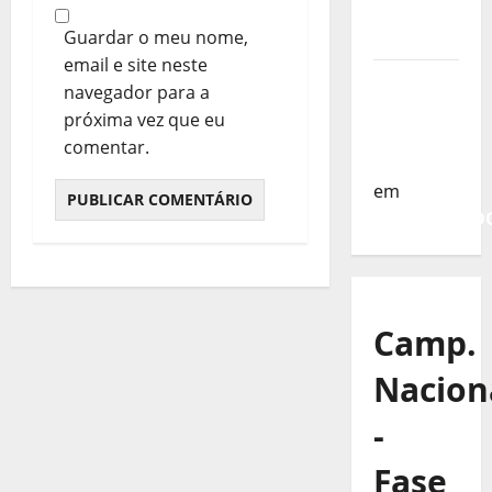
da
Guardar o meu nome,
Turquia
email e site neste
Sub-19 a
navegador para a
Caminho
próxima vez que eu
da
comentar.
Turquia
em
COMUNICAD
Camp.
Nacion
-
Fase