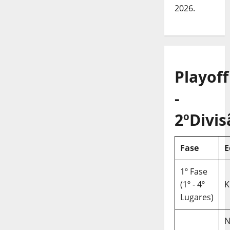
2026.
Playoff
-
2ºDivis
Fase
E
1º Fase
(1º - 4º
K
Lugares)
N