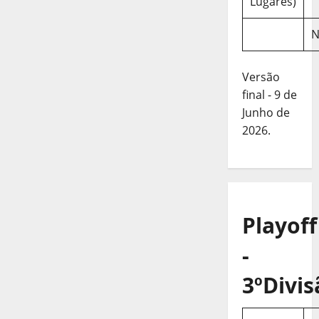
Lugares)
N
Versão
final - 9 de
Junho de
2026.
Playoff
-
3ºDivis