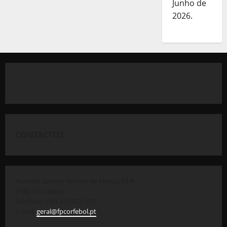
Junho de
2026.
CONTACTOS
Avenida General Norton de Matos, 69 A
1500-312 Lisboa
Telefone: +351 212 422 117
E-mail:
geral@fpcorfebol.pt