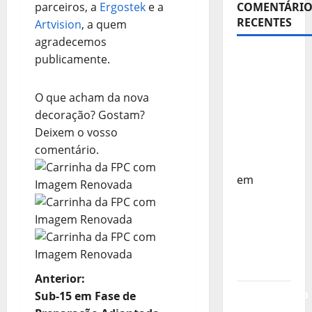
parceiros, a
Ergostek
e a
COMENTÁRIO
RECENTES
Artvision
, a quem
agradecemos
Sub-15 –
publicamente.
Equipa
Nacional
O que acham da nova
Regressa
decoração? Gostam?
a Casa –
Deixem o vosso
FP
comentário.
Corfebol
em
Europeu
Sub-15 –
Resultados
Corfebol
8 (K8)
N
Anterior:
Campeonato
Sub-15 em Fase de