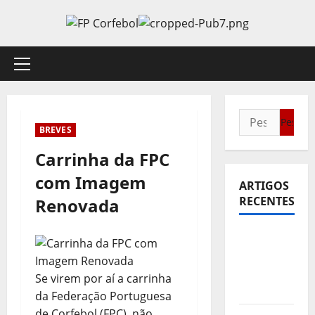
Avançar
para
o
conteúdo
Menu
principal
Pesquisar
BREVES
por:
Carrinha da FPC
com Imagem
ARTIGOS
RECENTES
Renovada
Sub21:
Partida
para a
Se virem por aí a carrinha
Malásia
da Federação Portuguesa
de Corfebol (FPC), não