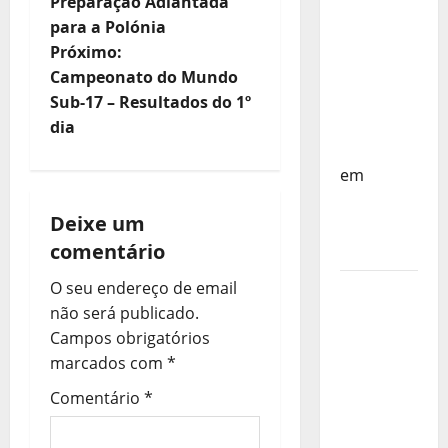
a
do
Preparação Adiantada
Mundo
para a Polónia
v
Sub-17 –
Próximo:
Resultados
e
Campeonato do Mundo
do 1º dia
Sub-17 – Resultados do 1º
g
– FP
dia
Corfebol
a
em
Eindhoven
ç
Deixe um
como
ã
comentário
destino
o
O seu endereço de email
Agenda
não será publicado.
Completa
d
Campos obrigatórios
do
marcados com
*
Estagio
e
da
Comentário
*
a
Selecção
dos