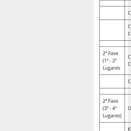
C
C
C
2ª Fase
C
(1º - 2º
C
Lugares
C
2ª Fase
(3º - 4º
O
Lugares)
K