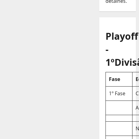
detalhes.
Playoff
-
1ºDivis
Fase
E
1º Fase
C
A
N