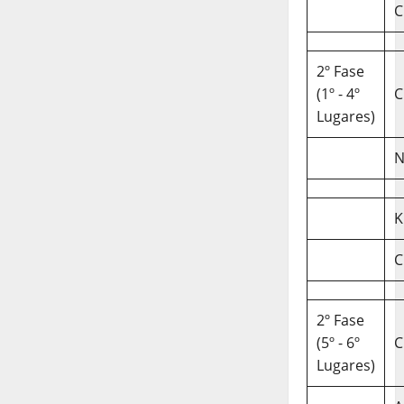
C
2º Fase
(1º - 4º
C
Lugares)
N
K
C
2º Fase
(5º - 6º
C
Lugares)