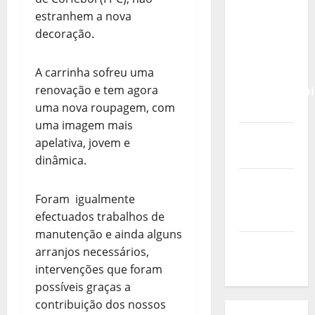
Calendário
estranhem a nova
de Jogos
decoração.
para o
IKF U21
A carrinha sofreu uma
World
renovação e tem agora
Championshi
uma nova roupagem, com
2026
uma imagem mais
Vídeo do
apelativa, jovem e
evento
dinâmica.
Nova
Foram igualmente
Sede da
efectuados trabalhos de
FPC
manutenção e ainda alguns
Pós-
arranjos necessários,
evento
intervenções que foram
possíveis graças a
contribuição dos nossos