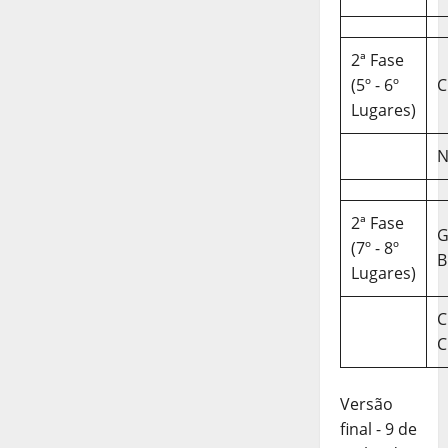
2ª Fase
(5º - 6º
C
Lugares)
N
2ª Fase
(7º - 8º
B
Lugares)
C
C
Versão
final - 9 de