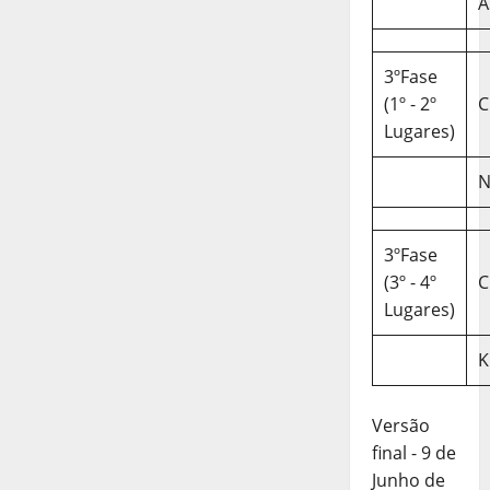
A
3ºFase
(1º - 2º
C
Lugares)
N
3ºFase
(3º - 4º
C
Lugares)
K
Versão
final - 9 de
Junho de