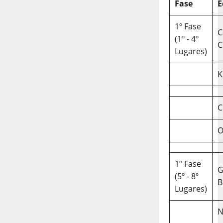
Fase
E
1º Fase
C
(1º - 4º
C
Lugares)
K
C
O
1º Fase
(5º - 8º
B
Lugares)
N