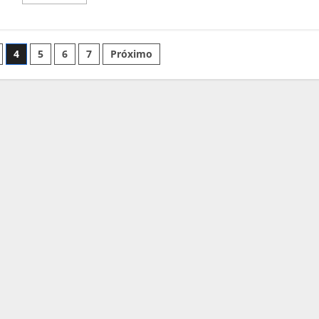
mais
sobre
Estamos
a
Recrutar!
4
5
6
7
Próximo