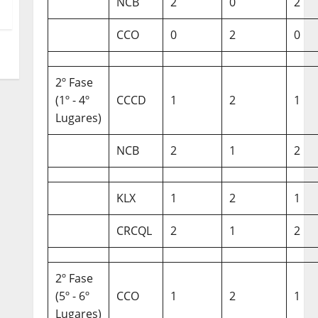
NCB
2
0
2
CCO
0
2
0
2º Fase
(1º - 4º
CCCD
1
2
1
Lugares)
NCB
2
1
2
KLX
1
2
1
CRCQL
2
1
2
2º Fase
(5º - 6º
CCO
1
2
1
Lugares)