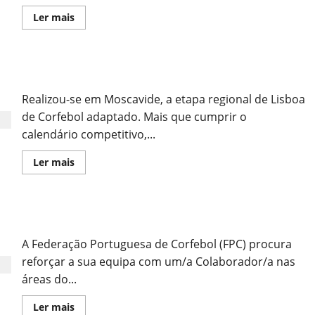
Leia
Ler mais
mais
sobre
Super
Taça
nos
Moscavide Recebeu Corfebol Adaptado
Esteiros
Realizou-se em Moscavide, a etapa regional de Lisboa
de Corfebol adaptado. Mais que cumprir o
calendário competitivo,...
Leia
Ler mais
mais
sobre
Moscavide
Recebeu
Corfebol
Estamos a Recrutar!
Adaptado
A Federação Portuguesa de Corfebol (FPC) procura
reforçar a sua equipa com um/a Colaborador/a nas
áreas do...
Leia
Ler mais