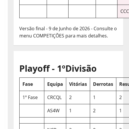
CCC
Versão final - 9 de Junho de 2026 - Consulte o
menu COMPETIÇÕES para mais detalhes.
Playoff - 1ºDivisão
Fase
Equipa
Vitórias
Derrotas
Res
1º Fase
CRCQL
2
1
2
AS4W
1
2
1