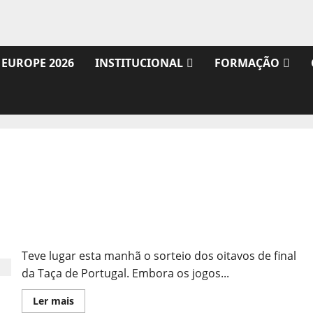
 EUROPE 2026
INSTITUCIONAL
FORMAÇÃO
Sorteio dos Oitavos de Final da Taça de Portugal
Teve lugar esta manhã o sorteio dos oitavos de final
da Taça de Portugal. Embora os jogos...
Leia
Ler mais
mais