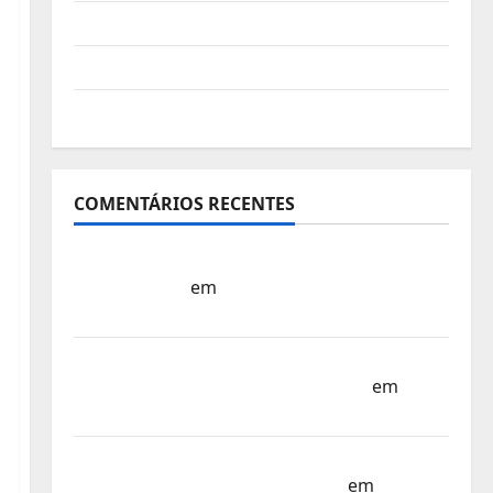
Vídeo do evento
Nova Sede da FPC
Pós-evento
COMENTÁRIOS RECENTES
Sub-15 – Equipa Nacional Regressa a Casa
– FP Corfebol
em
Europeu Sub-15 –
Resultados Corfebol 8 (K8)
Campeonato do Mundo Sub-17 –
Resultados do 1º dia – FP Corfebol
em
Eindhoven como destino
Agenda Completa do Estagio da Selecção
dos Países Baixos – FP Corfebol
em