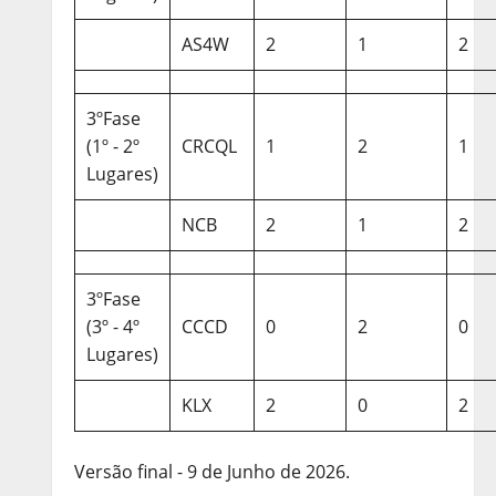
AS4W
2
1
2
3ºFase
(1º - 2º
CRCQL
1
2
1
Lugares)
NCB
2
1
2
3ºFase
(3º - 4º
CCCD
0
2
0
Lugares)
KLX
2
0
2
Versão final - 9 de Junho de 2026.