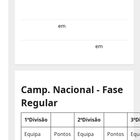
Selecção dos Países Baixos estagia em
Portugal
Helena Santos
em
Sub-19 a Caminho da
Turquia
Sub-19 a Caminho da Turquia
em
COMUNICADO
Camp. Nacional - Fase
Regular
1ºDivisão
2ªDivisão
3ªD
Equipa
Pontos
Equipa
Pontos
Equ