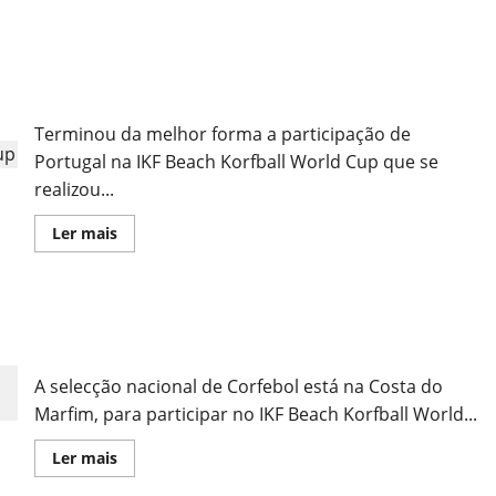
sobre
Sorteio
dos
Oitavos
Portugal vencedor da IKF Beach Korfball World
de
Final
Cup
da
Taça
Terminou da melhor forma a participação de
de
Portugal
Portugal na IKF Beach Korfball World Cup que se
realizou...
Leia
Ler mais
mais
sobre
Portugal
vencedor
da
Selecção Portuguesa na Costa do Marfim para o
IKF
Beach
IKF Beach Korfball World Cup
Korfball
World
A selecção nacional de Corfebol está na Costa do
Cup
Marfim, para participar no IKF Beach Korfball World...
Leia
Ler mais
mais
sobre