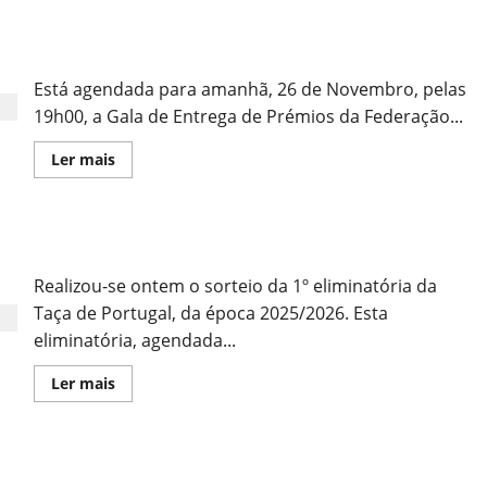
Selecção
Portuguesa
na
Gala de Entrega de Prémios
Costa
do
Marfim
Está agendada para amanhã, 26 de Novembro, pelas
para
o
19h00, a Gala de Entrega de Prémios da Federação...
IKF
Beach
Leia
Ler mais
Korfball
mais
World
sobre
Cup
Gala
de
Entrega
Sorteio da 1º Eliminatória da Taça de Portugal
de
Prémios
Realizou-se ontem o sorteio da 1º eliminatória da
Taça de Portugal, da época 2025/2026. Esta
eliminatória, agendada...
Leia
Ler mais
mais
sobre
Sorteio
da
1º
Entrega dos Prémios Cartão Branco
Eliminatória