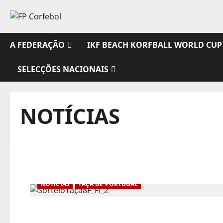
Avançar
para
o
conteúdo
A FEDERAÇÃO
IKF BEACH KORFBALL WORLD CUP
SELECÇÕES NACIONAIS
NOTÍCIAS
NOTÍCIAS
TAÇA DE PORTUGAL