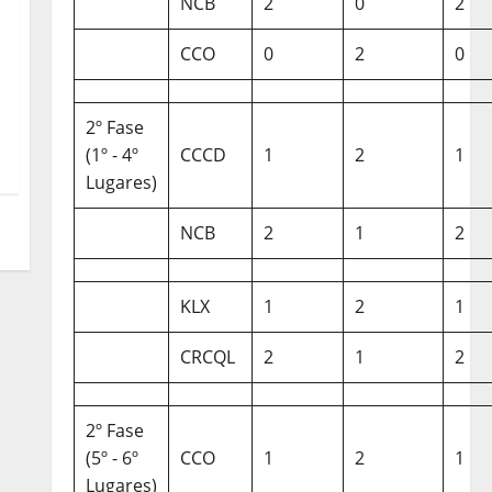
NCB
2
0
2
CCO
0
2
0
2º Fase
(1º - 4º
CCCD
1
2
1
Lugares)
NCB
2
1
2
KLX
1
2
1
CRCQL
2
1
2
2º Fase
(5º - 6º
CCO
1
2
1
Lugares)