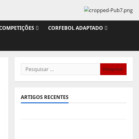
COMPETIÇÕES
CORFEBOL ADAPTADO
Pesquisar
por:
ARTIGOS RECENTES
Sub21: Partida para a Malásia
Calendário de Jogos para o IKF U21 World
Championship 2026