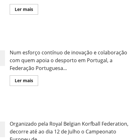
Leia
Ler mais
mais
sobre
Ética
Summit
2025:
Agregados com a Federação Portuguesa de
O
Futuro
Corfebol
do
Desporto
Num esforço contínuo de inovação e colaboração
Começa
Aqui!
com quem apoia o desporto em Portugal, a
Federação Portuguesa...
Leia
Ler mais
mais
sobre
Agregados
com
a
SuB-21 na Bélgica Para Disputar o Campeonato
Federação
Portuguesa
Europeu
de
Corfebol
Organizado pela Royal Belgian Korfball Federation,
decorre até ao dia 12 de Julho o Campeonato
Europeu de...