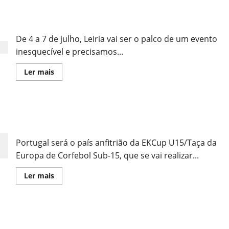
Definida
a
Lista
Voluntariado para o EKCup u15
de
Países
Participantes
De 4 a 7 de julho, Leiria vai ser o palco de um evento
na
EKCup
inesquecível e precisamos...
U15/Taça
da
Leia
Ler mais
Europa
mais
de
sobre
Corfebol
Voluntariado
Sub-
para
15
o
EKCup U15/Taça da Europa de Corfebol Sub-15
EKCup
u15
Realiza-se em Leiria
Portugal será o país anfitrião da EKCup U15/Taça da
Europa de Corfebol Sub-15, que se vai realizar...
Leia
Ler mais
mais
sobre
EKCup
U15/Taça
da
CASPAE em Acção de Promoção do Corfebol em
Europa
de