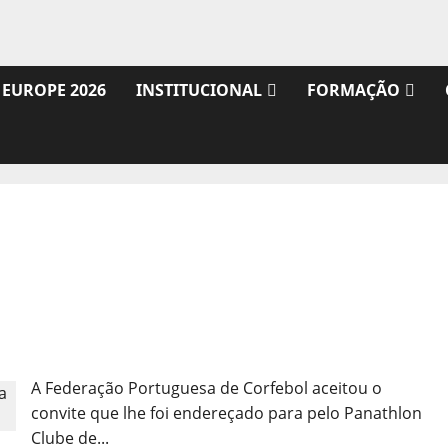
 EUROPE 2026
INSTITUCIONAL
FORMAÇÃO
Ética Summit 2025: O Futuro do Desporto Começa
Aqui!
A Federação Portuguesa de Corfebol aceitou o
convite que lhe foi endereçado para pelo Panathlon
Clube de...