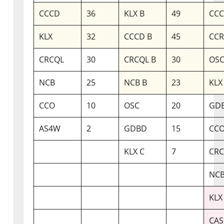
CCCD
36
KLX B
49
CCC
KLX
32
CCCD B
45
CC
CRCQL
30
CRCQL B
30
OSC
NCB
25
NCB B
23
KLX
CCO
10
OSC
20
GDB
AS4W
2
GDBD
15
CCO
KLX C
7
CRC
NCB
KLX
CAS