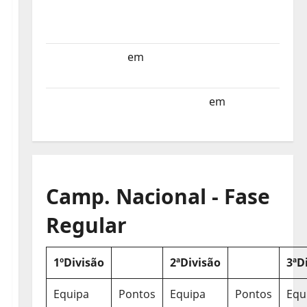
Selecção dos Países Baixos estagia em
Portugal
Helena Santos
em
Sub-19 a Caminho da
Turquia
Sub-19 a Caminho da Turquia
em
COMUNICADO
Camp. Nacional - Fase
Regular
1ºDivisão
2ªDivisão
3ªD
Equipa
Pontos
Equipa
Pontos
Equ