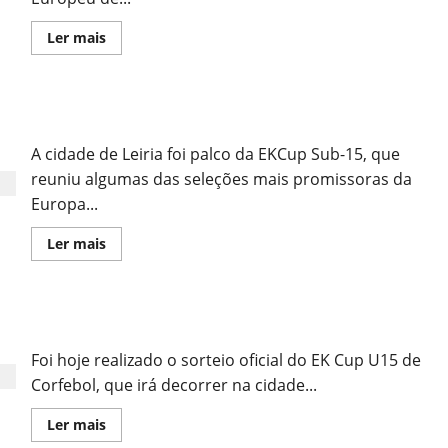
Leia
Ler mais
mais
sobre
SuB-
21
na
Obrigado, EKCup U15!
Bélgica
Para
Disputar
A cidade de Leiria foi palco da EKCup Sub-15, que
o
Campeonato
reuniu algumas das seleções mais promissoras da
Europeu
Europa...
Leia
Ler mais
mais
sobre
Obrigado,
EKCup
U15!
Sorteio Define os Grupos do EKCup u15 em Leiria
Foi hoje realizado o sorteio oficial do EK Cup U15 de
Corfebol, que irá decorrer na cidade...
Leia
Ler mais
mais