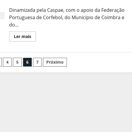
Coimbra
Corfebol
Sub-
Dinamizada pela Caspae, com o apoio da Federação
15
Realiza-
Portuguesa de Corfebol, do Municipio de Coimbra e
se
em
do...
Leiria
Leia
Ler mais
mais
sobre
CASPAE
em
Acção
de
4
5
6
7
Próximo
Promoção
do
Corfebol
em
Coimbra