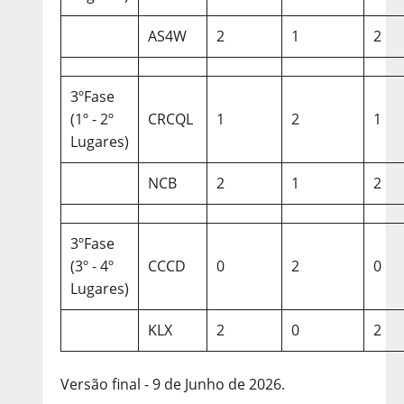
AS4W
2
1
2
3ºFase
(1º - 2º
CRCQL
1
2
1
Lugares)
NCB
2
1
2
3ºFase
(3º - 4º
CCCD
0
2
0
Lugares)
KLX
2
0
2
Versão final - 9 de Junho de 2026.