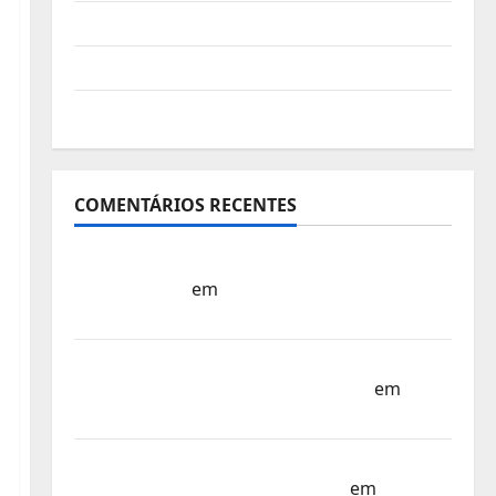
Vídeo do evento
Nova Sede da FPC
Pós-evento
COMENTÁRIOS RECENTES
Sub-15 – Equipa Nacional Regressa a Casa
– FP Corfebol
em
Europeu Sub-15 –
Resultados Corfebol 8 (K8)
Campeonato do Mundo Sub-17 –
Resultados do 1º dia – FP Corfebol
em
Eindhoven como destino
Agenda Completa do Estagio da Selecção
dos Países Baixos – FP Corfebol
em