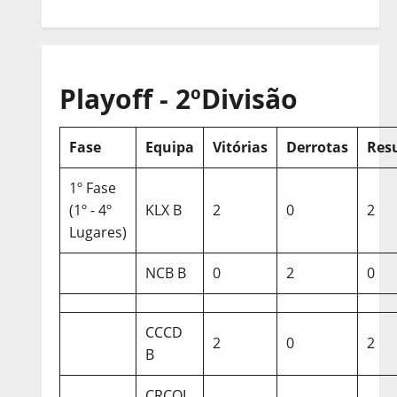
Playoff - 2ºDivisão
Fase
Equipa
Vitórias
Derrotas
Res
1º Fase
(1º - 4º
KLX B
2
0
2
Lugares)
NCB B
0
2
0
CCCD
2
0
2
B
CRCQL