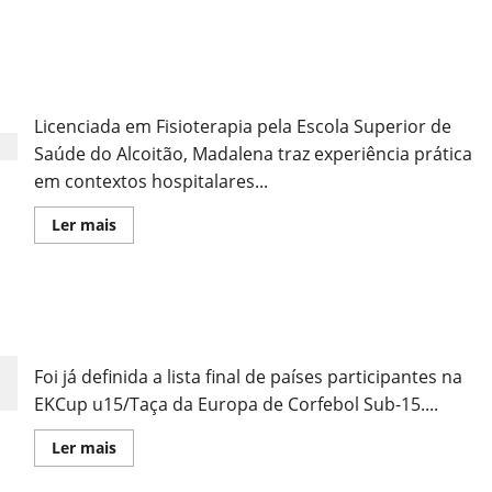
sobre
Sorteio
Define
os
Madalena Tanqueiro é a Nova Fisioterapeuta da
Grupos
do
Federação Portuguesa de Corfebol!
EKCup
u15
Licenciada em Fisioterapia pela Escola Superior de
em
Leiria
Saúde do Alcoitão, Madalena traz experiência prática
em contextos hospitalares...
Leia
Ler mais
mais
sobre
Madalena
Tanqueiro
é
Definida a Lista de Países Participantes na EKCup
a
Nova
U15/Taça da Europa de Corfebol Sub-15
Fisioterapeuta
da
Foi já definida a lista final de países participantes na
Federação
Portuguesa
EKCup u15/Taça da Europa de Corfebol Sub-15....
de
Corfebol!
Leia
Ler mais
mais
sobre