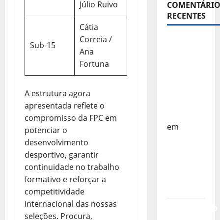
Júlio Ruivo
COMENTÁRIO
RECENTES
Cátia
Correia /
Sub-15 –
Sub-15
Ana
Equipa
Fortuna
Nacional
Regressa
a Casa –
A estrutura agora
FP
apresentada reflete o
Corfebol
compromisso da FPC em
em
potenciar o
Europeu
desenvolvimento
Sub-15 –
desportivo, garantir
Resultados
continuidade no trabalho
Corfebol
formativo e reforçar a
8 (K8)
competitividade
internacional das nossas
Campeonato
seleções. Procura,