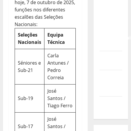
Calendário
hoje, 7 de outubro de 2025,
de Jogos
funções nos diferentes
para o
escalões das Seleções
IKF U21
Nacionais:
World
Seleções
Equipa
Championshi
Nacionais
Técnica
2026
Carla
Vídeo do
Séniores e
Antunes /
evento
Sub-21
Pedro
Nova
Correia
Sede da
FPC
José
Sub-19
Santos /
Pós-
Tiago Ferro
evento
José
Sub-17
Santos /