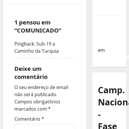
da
g
Turquia
a
Sub-19 a
1 pensou em
ç
Caminho
“
COMUNICADO
”
da
ã
Turquia
Pingback:
Sub-19 a
em
Caminho da Turquia
o
COMUNICAD
d
Deixe um
e
comentário
Camp.
O seu endereço de email
a
não será publicado.
Nacion
r
Campos obrigatórios
marcados com
*
-
t
Comentário
*
Fase
i