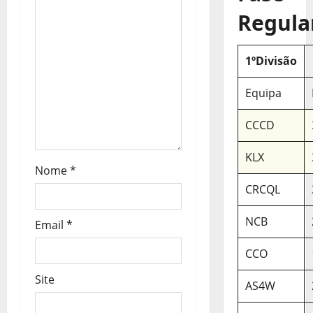
Regula
g
o
1ºDivisão
s
Equipa
CCCD
KLX
Nome
*
CRCQL
NCB
Email
*
CCO
Site
AS4W