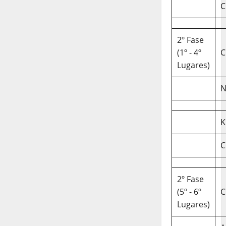
C
2º Fase
(1º - 4º
C
Lugares)
N
K
C
2º Fase
(5º - 6º
C
Lugares)