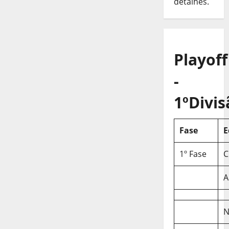
detalhes.
Playoff
-
1ºDivis
Fase
E
1º Fase
C
A
N