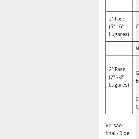
2ª Fase
(5º - 6º
C
Lugares)
N
2ª Fase
(7º - 8º
B
Lugares)
C
C
Versão
final - 9 de