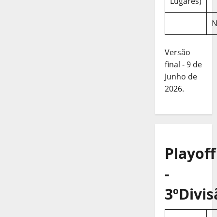
Lugares)
N
Versão
final - 9 de
Junho de
2026.
Playoff
-
3ºDivis