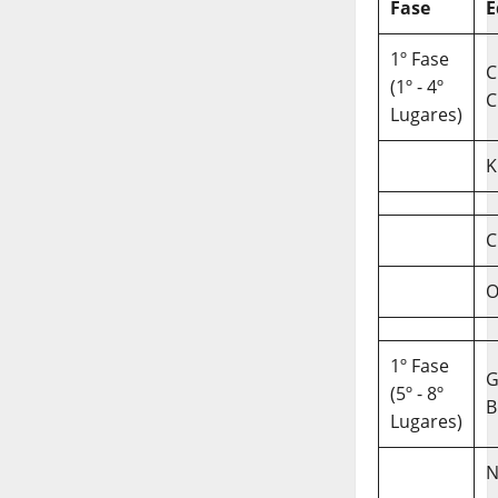
Fase
E
1º Fase
C
(1º - 4º
C
Lugares)
K
C
O
1º Fase
(5º - 8º
B
Lugares)
N