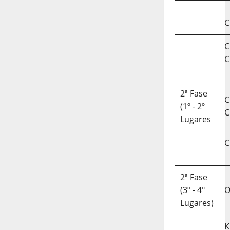
C
C
C
2ª Fase
C
(1º - 2º
C
Lugares
C
2ª Fase
(3º - 4º
O
Lugares)
K