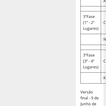
A
3ºFase
(1º - 2º
C
Lugares)
N
3ºFase
(3º - 4º
C
Lugares)
K
Versão
final - 9 de
Junho de