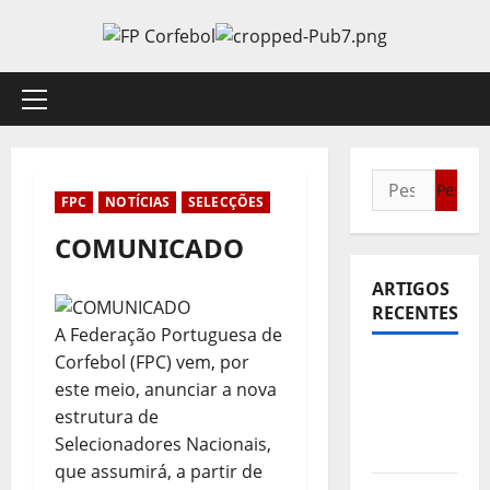
Avançar
para
o
conteúdo
Menu
principal
Pesquisar
FPC
NOTÍCIAS
SELECÇÕES
por:
COMUNICADO
ARTIGOS
RECENTES
A Federação Portuguesa de
Corfebol (FPC) vem, por
Sub21:
este meio, anunciar a nova
Partida
estrutura de
para a
Selecionadores Nacionais,
Malásia
que assumirá, a partir de