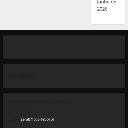
Junho de
2026.
CONTACTOS
Avenida General Norton de Matos, 69 A
1500-312 Lisboa
Telefone: +351 212 422 117
E-mail:
geral@fpcorfebol.pt