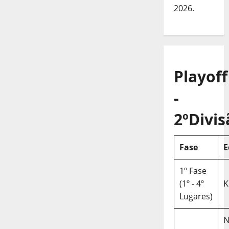
2026.
Playoff
-
2ºDivis
Fase
E
1º Fase
(1º - 4º
K
Lugares)
N