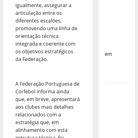
do
igualmente, assegurar a
Mundo
articulação entre os
Sub-17 –
diferentes escalões,
Resultados
promovendo uma linha de
do 1º dia
orientação técnica
– FP
integrada e coerente com
Corfebol
os objetivos estratégicos
em
da Federação.
Eindhoven
como
destino
A Federação Portuguesa de
Agenda
Corfebol informa ainda
Completa
que, em breve, apresentará
do
aos clubes mais detalhes
Estagio
relacionados com a
da
estratégia que, em
Selecção
alinhamento com esta
dos
estrutura técnica, foi