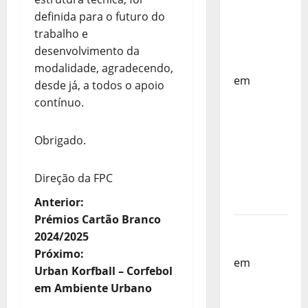
Países
definida para o futuro do
Baixos –
trabalho e
FP
desenvolvimento da
Corfebol
modalidade, agradecendo,
em
desde já, a todos o apoio
Selecção
contínuo.
dos
Países
Obrigado.
Baixos
estagia
Direção da FPC
em
Portugal
N
Anterior:
Prémios Cartão Branco
Helena
a
2024/2025
Santos
Próximo:
v
em
Sub-
Urban Korfball – Corfebol
19 a
e
em Ambiente Urbano
Caminho