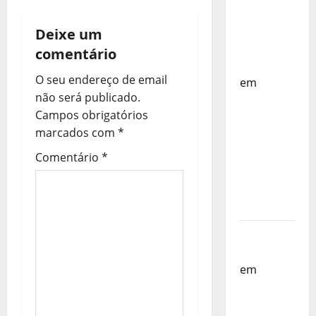
g
Países
a
Baixos –
Deixe um
FP
comentário
ç
Corfebol
O seu endereço de email
em
ã
não será publicado.
Selecção
o
Campos obrigatórios
dos
marcados com
*
Países
d
Baixos
Comentário
*
estagia
e
em
a
Portugal
r
Helena
Santos
t
em
Sub-
19 a
i
Caminho