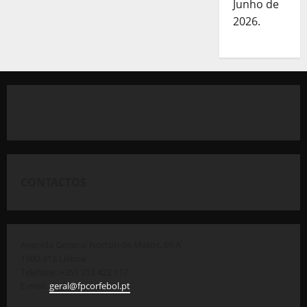
Junho de
2026.
CONTACTOS
Avenida General Norton de Matos, 69 A
1500-312 Lisboa
Telefone: +351 212 422 117
E-mail:
geral@fpcorfebol.pt