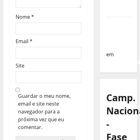
g
da
Turquia
o
Nome
*
Sub-19 a
s
Caminho
da
Email
*
Turquia
em
COMUNICAD
Site
Camp.
Guardar o meu nome,
email e site neste
Nacion
navegador para a
próxima vez que eu
-
comentar.
Fase