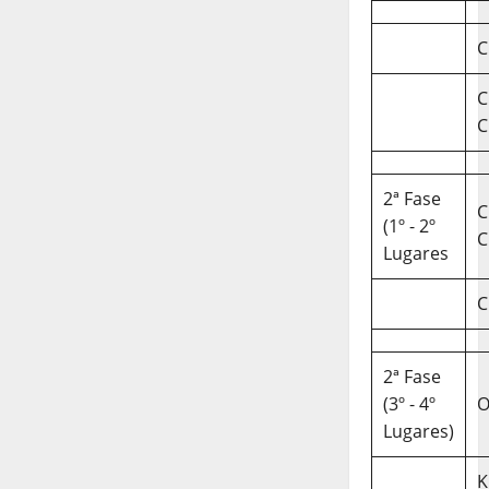
C
C
C
2ª Fase
C
(1º - 2º
C
Lugares
C
2ª Fase
(3º - 4º
O
Lugares)
K