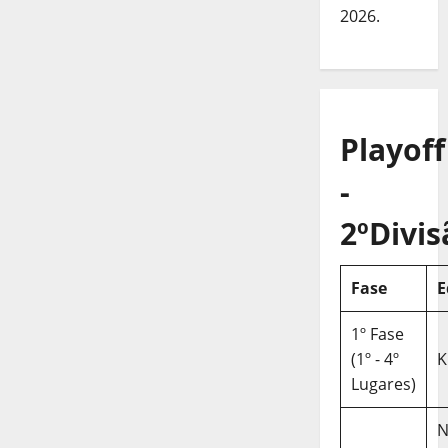
2026.
Playoff
-
2ºDivis
Fase
E
1º Fase
(1º - 4º
K
Lugares)
N