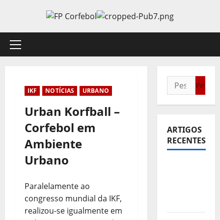
Avançar
para
o
conteúdo
Menu
principal
Pesquisar
IKF
NOTÍCIAS
URBANO
por:
Urban Korfball –
Corfebol em
ARTIGOS
RECENTES
Ambiente
Urbano
Sub21:
Partida
Paralelamente ao
para a
congresso mundial da IKF,
Malásia
realizou-se igualmente em