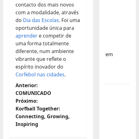
do
contacto dos mais novos
Mundo
com a modalidade, através
Sub-17 –
do
Dia das Escolas
. Foi uma
Resultados
oportunidade única para
do 1º dia
aprender
e competir de
– FP
uma forma totalmente
Corfebol
diferente, num ambiente
em
vibrante que reflete o
Eindhoven
espírito inovador do
como
Corfebol nas cidades
.
destino
N
Anterior:
Agenda
COMUNICADO
a
Completa
Próximo:
do
Korfball Together:
v
Estagio
Connecting, Growing,
da
e
Inspiring
Selecção
dos