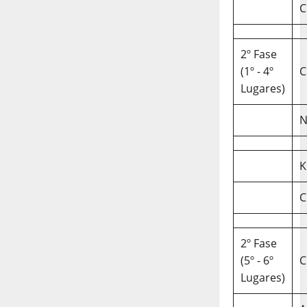
C
2º Fase
(1º - 4º
C
Lugares)
N
K
C
2º Fase
(5º - 6º
C
Lugares)