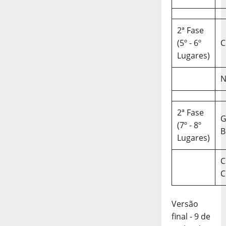
2ª Fase
(5º - 6º
C
Lugares)
N
2ª Fase
(7º - 8º
B
Lugares)
C
C
Versão
final - 9 de