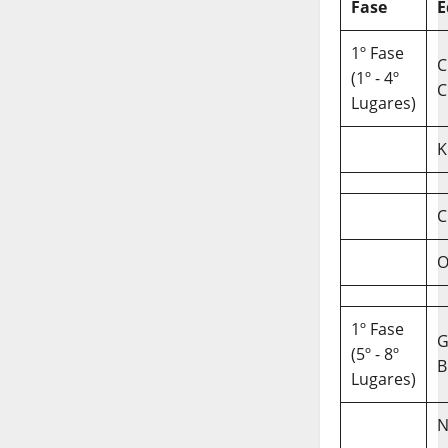
Fase
E
1º Fase
C
(1º - 4º
C
Lugares)
K
C
O
1º Fase
(5º - 8º
B
Lugares)
N