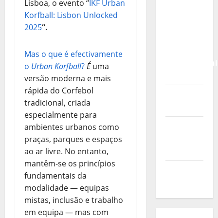
Calendário
Lisboa, o evento “
IKF Urban
de Jogos
Korfball: Lisbon Unlocked
para o
2025
“.
IKF U21
World
Mas o que é efectivamente
Championshi
o
Urban Korfball
?
É
uma
2026
versão moderna e mais
rápida do Corfebol
Vídeo do
tradicional, criada
evento
especialmente para
Nova
ambientes urbanos como
Sede da
praças, parques e espaços
FPC
ao ar livre. No entanto,
mantêm-se os princípios
Pós-
fundamentais da
evento
modalidade — equipas
mistas, inclusão e trabalho
em equipa — mas com