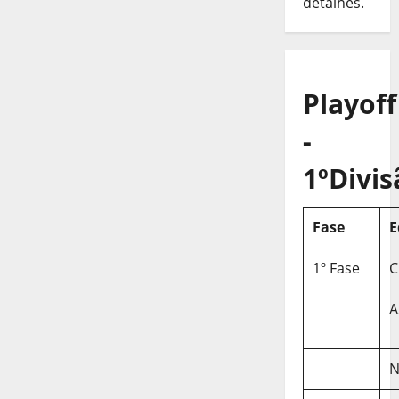
detalhes.
Playoff
-
1ºDivis
Fase
E
1º Fase
C
A
N