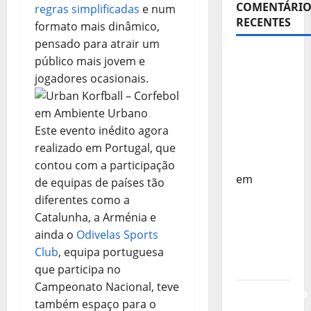
COMENTÁRIO
regras simplificadas
e num
RECENTES
formato mais dinâmico,
pensado para atrair um
Sub-15 –
público mais jovem e
Equipa
jogadores ocasionais.
Nacional
Regressa
a Casa –
Este evento inédito agora
FP
realizado em Portugal, que
Corfebol
contou com a participação
em
de equipas de países tão
Europeu
diferentes como a
Sub-15 –
Catalunha, a Arménia e
Resultados
ainda o
Odivelas Sports
Corfebol
Club
, equipa portuguesa
8 (K8)
que participa no
Campeonato Nacional, teve
Campeonato
também espaço para o