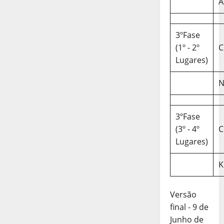
A
3ºFase
(1º - 2º
C
Lugares)
N
3ºFase
(3º - 4º
C
Lugares)
K
Versão
final - 9 de
Junho de