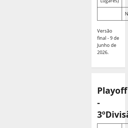
Lugares)
N
Versão
final - 9 de
Junho de
2026.
Playoff
-
3ºDivis