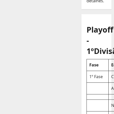
detalhes.
Playoff
-
1ºDivis
Fase
E
1º Fase
C
A
N