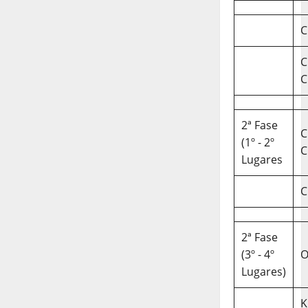
C
C
C
2ª Fase
C
(1º - 2º
C
Lugares
C
2ª Fase
(3º - 4º
O
Lugares)
K