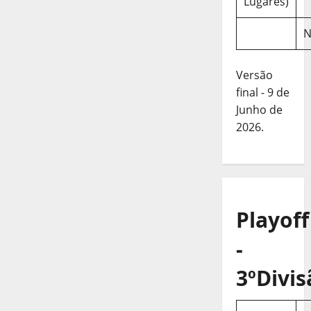
Lugares)
N
Versão
final - 9 de
Junho de
2026.
Playoff
-
3ºDivis