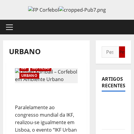
Avançar
para
o
conteúdo
Menu
principal
URBANO
Pesquisar
por:
IKF
NOTÍCIAS
URBANO
ARTIGOS
RECENTES
Urban Korfball – Corfebol
em Ambiente Urbano
Sub21:
Paralelamente ao
Partida
congresso mundial da IKF,
para a
realizou-se igualmente em
Malásia
Lisboa, o evento “IKF Urban