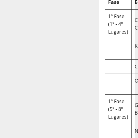
Fase
E
1º Fase
C
(1º - 4º
C
Lugares)
K
C
O
1º Fase
(5º - 8º
B
Lugares)
N