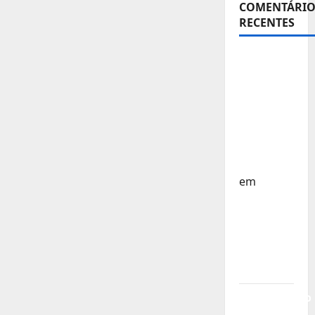
COMENTÁRIO
RECENTES
Sub-15 –
Equipa
Nacional
Regressa
a Casa –
FP
Corfebol
em
Europeu
Sub-15 –
Resultados
Corfebol
8 (K8)
Campeonato