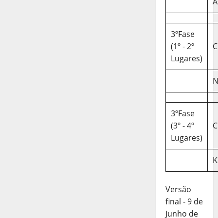
A
3ºFase
(1º - 2º
C
Lugares)
N
3ºFase
(3º - 4º
C
Lugares)
K
Versão
final - 9 de
Junho de