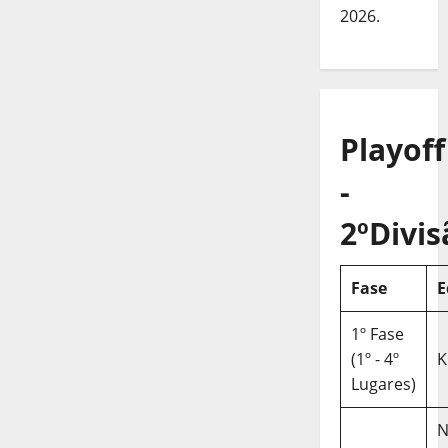
2026.
Playoff
-
2ºDivis
Fase
E
1º Fase
(1º - 4º
K
Lugares)
N