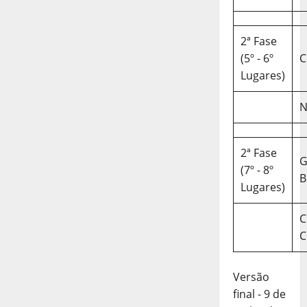
2ª Fase
(5º - 6º
C
Lugares)
N
2ª Fase
(7º - 8º
B
Lugares)
C
C
Versão
final - 9 de