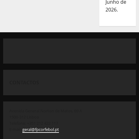
Junho de
2026.
CONTACTOS
Avenida General Norton de Matos, 69 A
1500-312 Lisboa
Telefone: +351 212 422 117
E-mail:
geral@fpcorfebol.pt