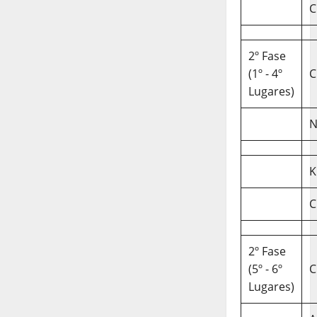
C
2º Fase
(1º - 4º
C
Lugares)
N
K
C
2º Fase
(5º - 6º
C
Lugares)