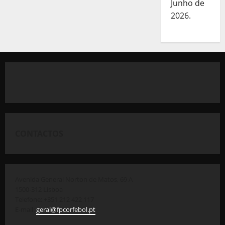
Junho de
2026.
CONTACTOS
Avenida General Norton de Matos, 69 A
1500-312 Lisboa
Telefone: +351 212 422 117
E-mail:
geral@fpcorfebol.pt