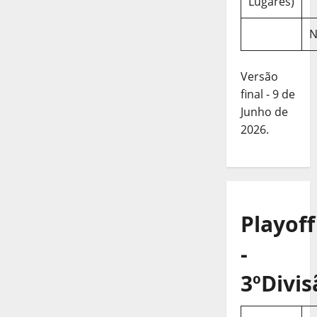
Lugares)
N
Versão
final - 9 de
Junho de
2026.
Playoff
-
3ºDivis