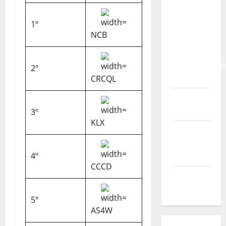
Calendário
de Jogos
1º
para o
NCB
IKF U21
World
Championshi
2º
2026
CRCQL
Vídeo do
evento
3º
KLX
Nova
Sede da
4º
FPC
CCCD
Pós-
evento
5º
AS4W