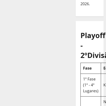
2026.
Playoff
-
2ºDivis
Fase
E
1º Fase
(1º - 4º
K
Lugares)
N