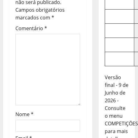
ç
não será publicado.
Campos obrigatórios
ã
marcados com
*
o
Comentário
*
d
e
a
r
Versão
final - 9 de
t
Junho de
2026 -
i
Consulte
Nome
*
g
o menu
COMPETIÇÕES
o
para mais