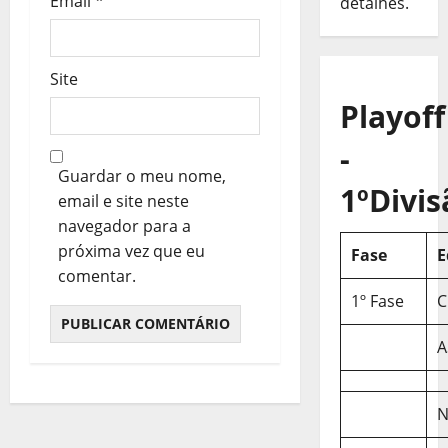
Email
*
detalhes.
s
Site
Playoff
-
Guardar o meu nome,
1ºDivis
email e site neste
navegador para a
próxima vez que eu
Fase
E
comentar.
1º Fase
C
A
N