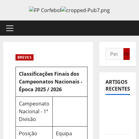
Avançar
para
o
conteúdo
Menu
principal
Pesquisar
BREVES
por:
Classificações Finais dos
Campeonatos Nacionais -
ARTIGOS
RECENTES
Época 2025 / 2026
Campeonato
Sub21:
Nacional - 1ª
Partida
Divisão
para a
Malásia
Posição
Equipa