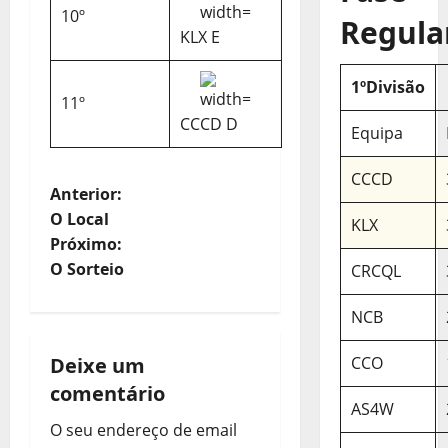
10º
Regula
KLX E
1ºDivisão
11º
CCCD D
Equipa
CCCD
N
Anterior:
O Local
KLX
a
Próximo:
O Sorteio
CRCQL
v
NCB
e
g
Deixe um
CCO
comentário
a
AS4W
O seu endereço de email