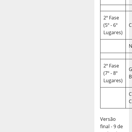
2ª Fase
(5º - 6º
C
Lugares)
N
2ª Fase
(7º - 8º
B
Lugares)
C
C
Versão
final - 9 de