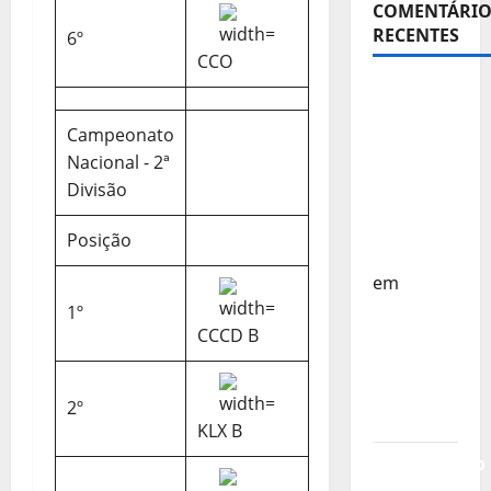
COMENTÁRIO
RECENTES
6º
CCO
Sub-15 –
Equipa
Campeonato
Nacional
Nacional - 2ª
Regressa
Divisão
a Casa –
FP
Posição
Corfebol
em
Europeu
1º
CCCD B
Sub-15 –
Resultados
Corfebol
2º
8 (K8)
KLX B
Campeonato