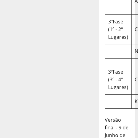
A
3ºFase
(1º - 2º
C
Lugares)
N
3ºFase
(3º - 4º
C
Lugares)
K
Versão
final - 9 de
Junho de