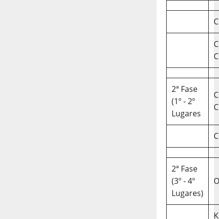
C
C
C
2ª Fase
C
(1º - 2º
C
Lugares
C
2ª Fase
(3º - 4º
O
Lugares)
K