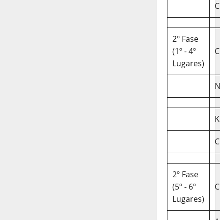
C
2º Fase
(1º - 4º
C
Lugares)
N
K
C
2º Fase
(5º - 6º
C
Lugares)