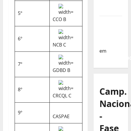
da
Turquia
5º
CCO B
Sub-19 a
Caminho
da
6º
Turquia
NCB C
em
COMUNICAD
7º
GDBD B
Camp.
8º
CRCQL C
Nacion
9º
-
CASPAE
Fase