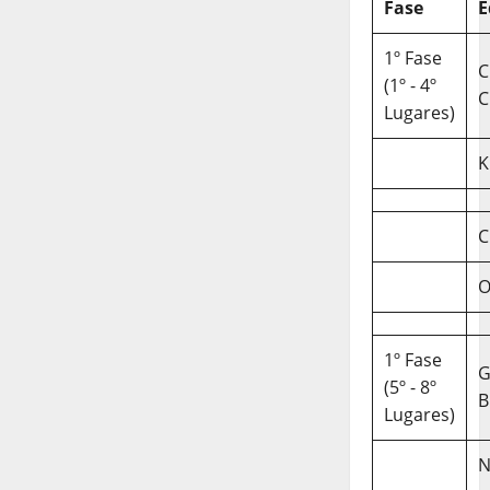
Fase
E
1º Fase
C
(1º - 4º
C
Lugares)
K
C
O
1º Fase
(5º - 8º
B
Lugares)
N