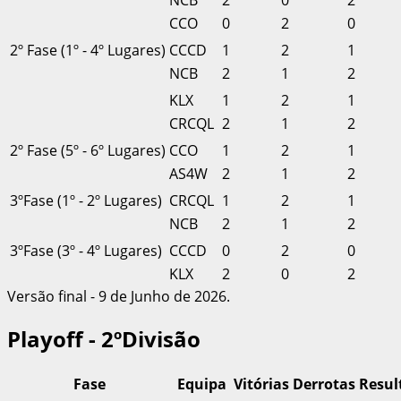
NCB
2
0
2
CCO
0
2
0
2º Fase (1º - 4º Lugares)
CCCD
1
2
1
NCB
2
1
2
KLX
1
2
1
CRCQL
2
1
2
2º Fase (5º - 6º Lugares)
CCO
1
2
1
AS4W
2
1
2
3ºFase (1º - 2º Lugares)
CRCQL
1
2
1
NCB
2
1
2
3ºFase (3º - 4º Lugares)
CCCD
0
2
0
KLX
2
0
2
Versão final - 9 de Junho de 2026.
Playoff - 2ºDivisão
Fase
Equipa
Vitórias
Derrotas
Resul