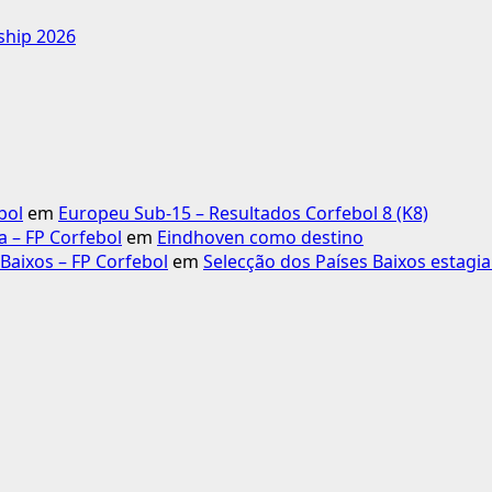
ship 2026
bol
em
Europeu Sub-15 – Resultados Corfebol 8 (K8)
 – FP Corfebol
em
Eindhoven como destino
Baixos – FP Corfebol
em
Selecção dos Países Baixos estagi