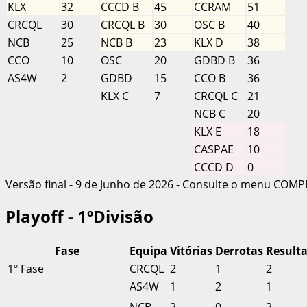
KLX
32
CCCD B
45
CCRAM
51
CRCQL
30
CRCQL B
30
OSC B
40
NCB
25
NCB B
23
KLX D
38
CCO
10
OSC
20
GDBD B
36
AS4W
2
GDBD
15
CCO B
36
KLX C
7
CRCQL C
21
NCB C
20
KLX E
18
CASPAE
10
CCCD D
0
Versão final - 9 de Junho de 2026 - Consulte o menu COMP
Playoff - 1ºDivisão
Fase
Equipa
Vitórias
Derrotas
Result
1º Fase
CRCQL
2
1
2
AS4W
1
2
1