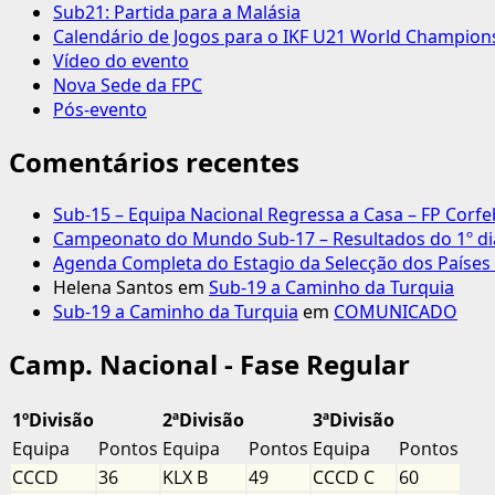
Sub21: Partida para a Malásia
Calendário de Jogos para o IKF U21 World Champion
Vídeo do evento
Nova Sede da FPC
Pós-evento
Comentários recentes
Sub-15 – Equipa Nacional Regressa a Casa – FP Corfe
Campeonato do Mundo Sub-17 – Resultados do 1º dia
Agenda Completa do Estagio da Selecção dos Países 
Helena Santos
em
Sub-19 a Caminho da Turquia
Sub-19 a Caminho da Turquia
em
COMUNICADO
Camp. Nacional - Fase Regular
1ºDivisão
2ªDivisão
3ªDivisão
Equipa
Pontos
Equipa
Pontos
Equipa
Pontos
CCCD
36
KLX B
49
CCCD C
60