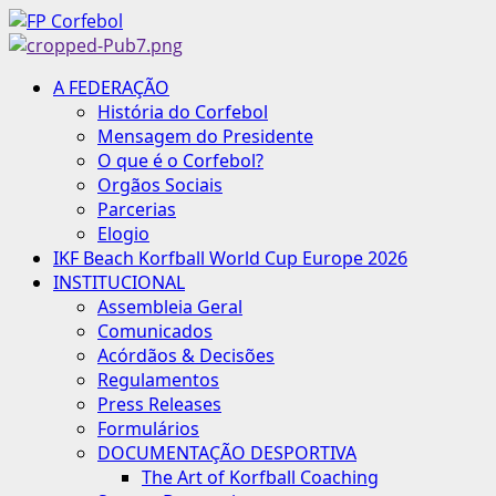
Avançar
para
o
Menu
A FEDERAÇÃO
conteúdo
principal
História do Corfebol
Mensagem do Presidente
O que é o Corfebol?
Orgãos Sociais
Parcerias
Elogio
IKF Beach Korfball World Cup Europe 2026
INSTITUCIONAL
Assembleia Geral
Comunicados
Acórdãos & Decisões
Regulamentos
Press Releases
Formulários
DOCUMENTAÇÃO DESPORTIVA
The Art of Korfball Coaching