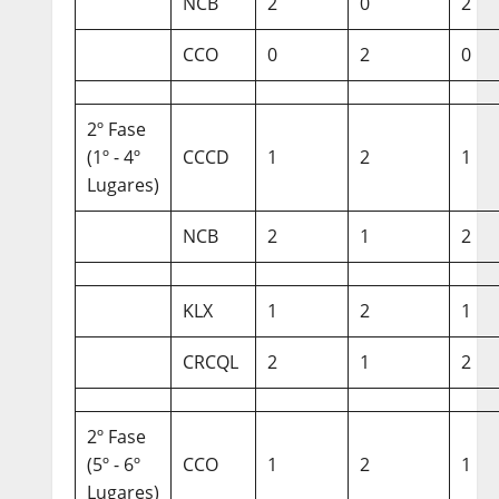
NCB
2
0
2
CCO
0
2
0
2º Fase
(1º - 4º
CCCD
1
2
1
Lugares)
NCB
2
1
2
KLX
1
2
1
CRCQL
2
1
2
2º Fase
(5º - 6º
CCO
1
2
1
Lugares)