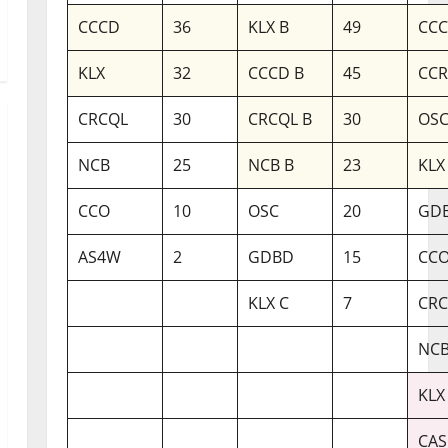
CCCD
36
KLX B
49
CCC
KLX
32
CCCD B
45
CC
CRCQL
30
CRCQL B
30
OSC
NCB
25
NCB B
23
KLX
CCO
10
OSC
20
GDB
AS4W
2
GDBD
15
CCO
KLX C
7
CRC
NCB
KLX
CAS