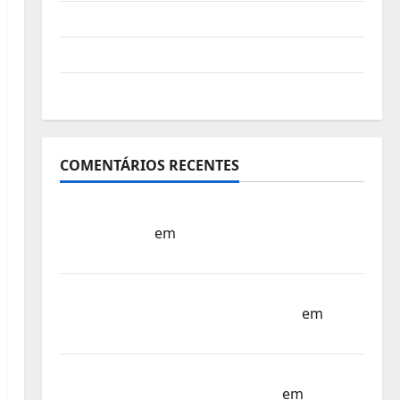
Vídeo do evento
Nova Sede da FPC
Pós-evento
COMENTÁRIOS RECENTES
Sub-15 – Equipa Nacional Regressa a Casa
– FP Corfebol
em
Europeu Sub-15 –
Resultados Corfebol 8 (K8)
Campeonato do Mundo Sub-17 –
Resultados do 1º dia – FP Corfebol
em
Eindhoven como destino
Agenda Completa do Estagio da Selecção
dos Países Baixos – FP Corfebol
em