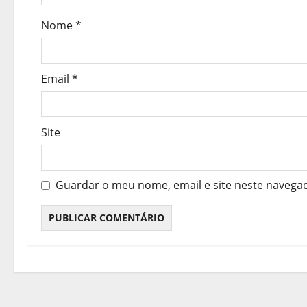
r
Nome
*
t
i
Email
*
g
o
Site
s
Guardar o meu nome, email e site neste navega