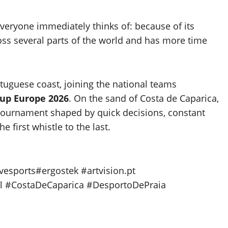
 everyone immediately thinks of: because of its
ross several parts of the world and has more time
rtuguese coast, joining the national teams
Cup Europe 2026
. On the sand of Costa de Caparica,
 tournament shaped by quick decisions, constant
 first whistle to the last.
esports#ergostek #artvision.pt
ll #CostaDeCaparica #DesportoDePraia