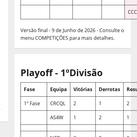
CCC
Versão final - 9 de Junho de 2026 - Consulte o
menu COMPETIÇÕES para mais detalhes.
Playoff - 1ºDivisão
Fase
Equipa
Vitórias
Derrotas
Res
1º Fase
CRCQL
2
1
2
AS4W
1
2
1