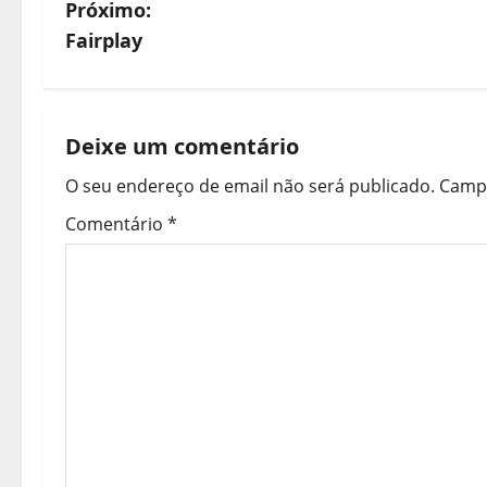
a
Próximo:
v
Fairplay
e
g
Deixe um comentário
a
O seu endereço de email não será publicado.
Campo
ç
Comentário
*
ã
o
d
e
a