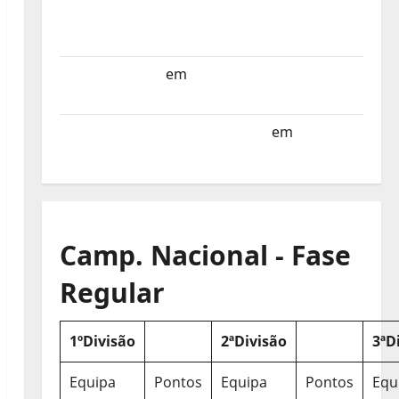
Selecção dos Países Baixos estagia em
Portugal
Helena Santos
em
Sub-19 a Caminho da
Turquia
Sub-19 a Caminho da Turquia
em
COMUNICADO
Camp. Nacional - Fase
Regular
1ºDivisão
2ªDivisão
3ªD
Equipa
Pontos
Equipa
Pontos
Equ