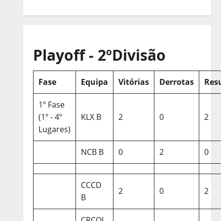
Playoff - 2ºDivisão
Fase
Equipa
Vitórias
Derrotas
Res
1º Fase
(1º - 4º
KLX B
2
0
2
Lugares)
NCB B
0
2
0
CCCD
2
0
2
B
CRCQL