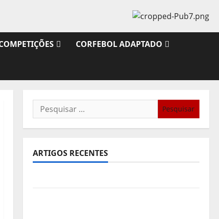
COMPETIÇÕES
CORFEBOL ADAPTADO
Pesquisar
por:
ARTIGOS RECENTES
Sub21: Partida para a Malásia
Calendário de Jogos para o IKF U21 World
Championship 2026