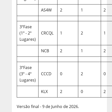
AS4W
2
1
2
3ºFase
(1º - 2º
CRCQL
1
2
1
Lugares)
NCB
2
1
2
3ºFase
(3º - 4º
CCCD
0
2
0
Lugares)
KLX
2
0
2
Versão final - 9 de Junho de 2026.