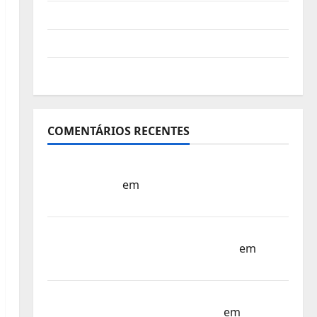
Vídeo do evento
Nova Sede da FPC
Pós-evento
COMENTÁRIOS RECENTES
Sub-15 – Equipa Nacional Regressa a Casa
– FP Corfebol
em
Europeu Sub-15 –
Resultados Corfebol 8 (K8)
Campeonato do Mundo Sub-17 –
Resultados do 1º dia – FP Corfebol
em
Eindhoven como destino
Agenda Completa do Estagio da Selecção
dos Países Baixos – FP Corfebol
em