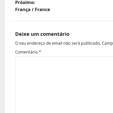
a
Próximo:
v
França / France
e
g
Deixe um comentário
a
O seu endereço de email não será publicado.
Campo
ç
Comentário
*
ã
o
d
e
a