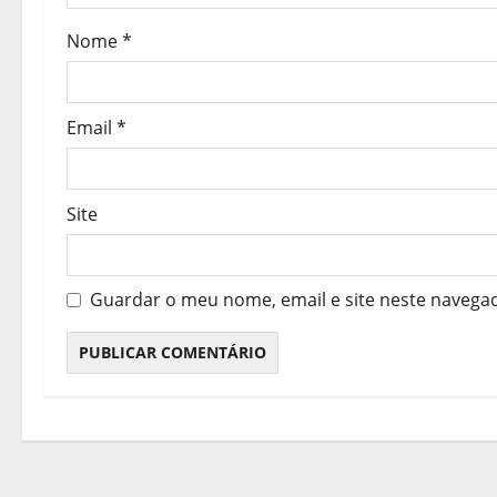
r
Nome
*
t
i
Email
*
g
o
Site
s
Guardar o meu nome, email e site neste navega