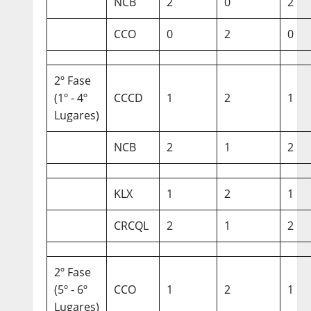
NCB
2
0
2
CCO
0
2
0
2º Fase
(1º - 4º
CCCD
1
2
1
Lugares)
NCB
2
1
2
KLX
1
2
1
CRCQL
2
1
2
2º Fase
(5º - 6º
CCO
1
2
1
Lugares)