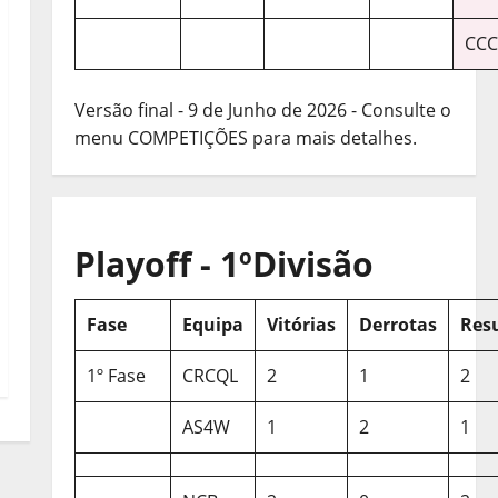
CCC
Versão final - 9 de Junho de 2026 - Consulte o
menu COMPETIÇÕES para mais detalhes.
Playoff - 1ºDivisão
Fase
Equipa
Vitórias
Derrotas
Res
1º Fase
CRCQL
2
1
2
AS4W
1
2
1