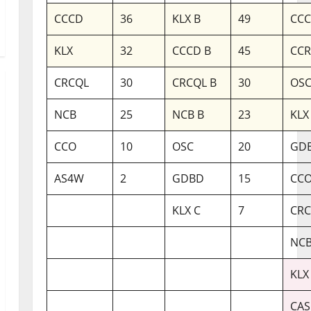
CCCD
36
KLX B
49
CCC
KLX
32
CCCD B
45
CC
CRCQL
30
CRCQL B
30
OSC
NCB
25
NCB B
23
KLX
CCO
10
OSC
20
GDB
AS4W
2
GDBD
15
CCO
KLX C
7
CRC
NCB
KLX
CAS