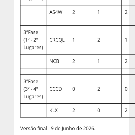
AS4W
2
1
2
3ºFase
(1º - 2º
CRCQL
1
2
1
Lugares)
NCB
2
1
2
3ºFase
(3º - 4º
CCCD
0
2
0
Lugares)
KLX
2
0
2
Versão final - 9 de Junho de 2026.