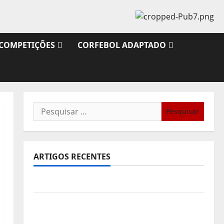
COMPETIÇÕES
CORFEBOL ADAPTADO
Pesquisar
por:
ARTIGOS RECENTES
Sub21: Partida para a Malásia
Calendário de Jogos para o IKF U21 World
Championship 2026