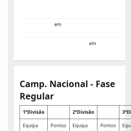
Selecção dos Países Baixos estagia em
Portugal
Helena Santos
em
Sub-19 a Caminho da
Turquia
Sub-19 a Caminho da Turquia
em
COMUNICADO
Camp. Nacional - Fase
Regular
1ºDivisão
2ªDivisão
3ªD
Equipa
Pontos
Equipa
Pontos
Equ