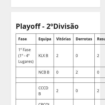
Playoff - 2ºDivisão
Fase
Equipa
Vitórias
Derrotas
Res
1º Fase
(1º - 4º
KLX B
2
0
2
Lugares)
NCB B
0
2
0
CCCD
2
0
2
B
CRCQL