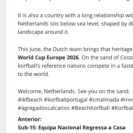
It is also a country with a long relationship
Netherlands sits below sea level, shaped by di
landscape around it.
This June, the Dutch team brings that heritage
World Cup Europe 2026
. On the sand of Costa
korfball’s reference nations compete in a fast
to the world.
Welcome, Netherlands. See you on the sand.
#ikfbeach #korfballportugal #cmalmada #mov
#agregadoscalcarios #BeachKorfball #Korfba
N
Anterior:
Sub-15: Equipa Nacional Regressa a Casa