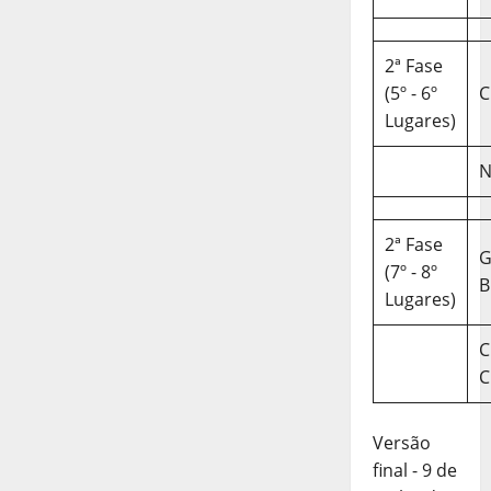
2ª Fase
(5º - 6º
C
Lugares)
N
2ª Fase
(7º - 8º
B
Lugares)
C
C
Versão
final - 9 de