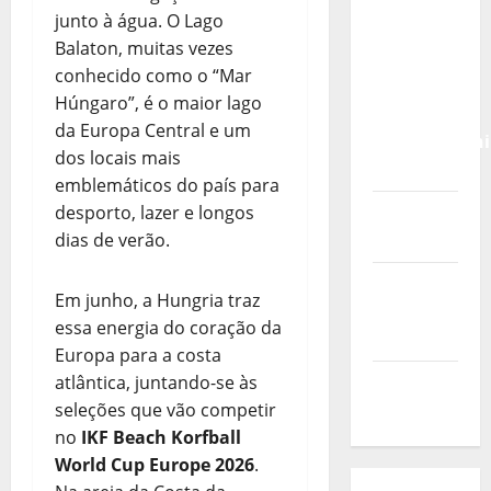
Calendário
junto à água. O Lago
de Jogos
Balaton, muitas vezes
para o
conhecido como o “Mar
IKF U21
Húngaro”, é o maior lago
World
da Europa Central e um
Championshi
dos locais mais
2026
emblemáticos do país para
desporto, lazer e longos
Vídeo do
dias de verão.
evento
Nova
Em junho, a Hungria traz
Sede da
essa energia do coração da
FPC
Europa para a costa
atlântica, juntando-se às
Pós-
seleções que vão competir
evento
no
IKF Beach Korfball
World Cup Europe 2026
.