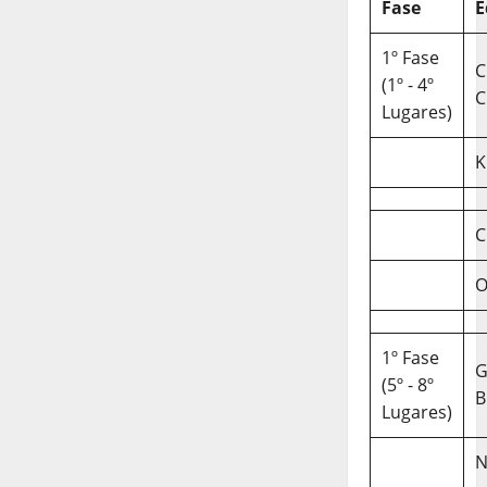
Fase
E
1º Fase
C
(1º - 4º
C
Lugares)
K
C
O
1º Fase
(5º - 8º
B
Lugares)
N