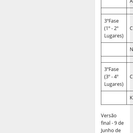
A
3ºFase
(1º - 2º
C
Lugares)
N
3ºFase
(3º - 4º
C
Lugares)
K
Versão
final - 9 de
Junho de