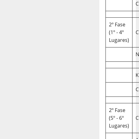
C
2º Fase
(1º - 4º
C
Lugares)
N
K
C
2º Fase
(5º - 6º
C
Lugares)