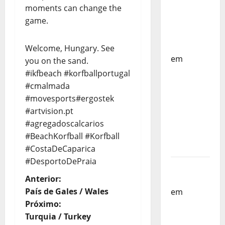
moments can change the
Países
game.
Baixos –
FP
Corfebol
Welcome, Hungary. See
em
you on the sand.
Selecção
#ikfbeach #korfballportugal
dos
#cmalmada
Países
#movesports#ergostek
Baixos
#artvision.pt
estagia
#agregadoscalcarios
em
#BeachKorfball #Korfball
Portugal
#CostaDeCaparica
#DesportoDePraia
Helena
N
Anterior:
Santos
País de Gales / Wales
em
Sub-
a
Próximo:
19 a
Turquia / Turkey
Caminho
v