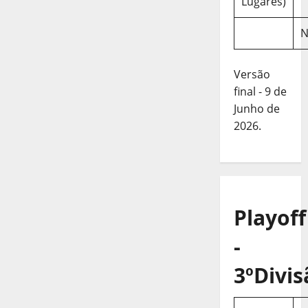
Lugares)
N
Versão
final - 9 de
Junho de
2026.
Playoff
-
3ºDivis