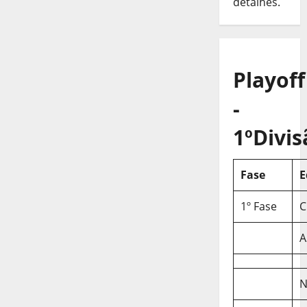
detalhes.
Playoff
-
1ºDivis
Fase
E
1º Fase
C
A
N