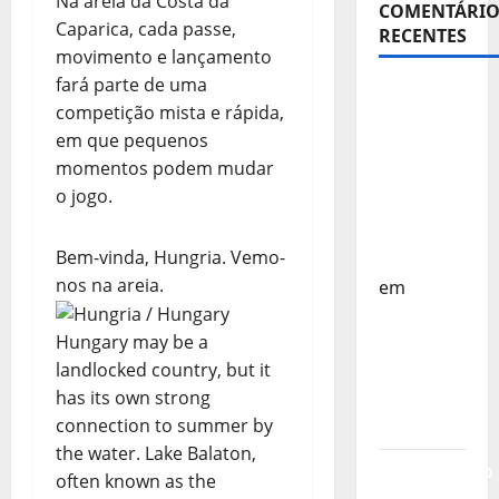
Na areia da Costa da
COMENTÁRIO
Caparica, cada passe,
RECENTES
movimento e lançamento
fará parte de uma
Sub-15 –
competição mista e rápida,
Equipa
em que pequenos
Nacional
momentos podem mudar
Regressa
o jogo.
a Casa –
FP
Bem-vinda, Hungria. Vemo-
Corfebol
nos na areia.
em
Europeu
Hungary may be a
Sub-15 –
landlocked country, but it
Resultados
has its own strong
Corfebol
connection to summer by
8 (K8)
the water. Lake Balaton,
Campeonato
often known as the