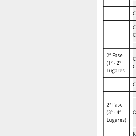
C
C
C
2ª Fase
C
(1º - 2º
C
Lugares
C
2ª Fase
(3º - 4º
O
Lugares)
K