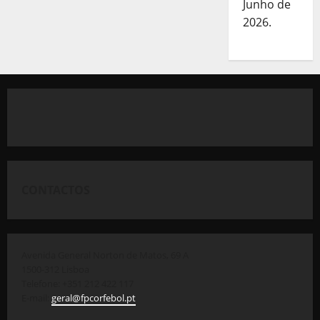
Junho de
2026.
CONTACTOS
Avenida General Norton de Matos, 69 A
1500-312 Lisboa
Telefone: +351 212 422 117
E-mail:
geral@fpcorfebol.pt