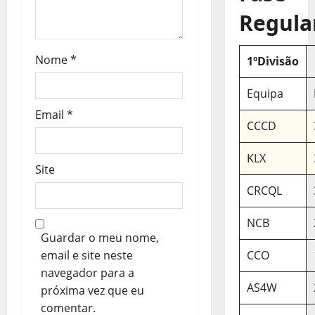
t
Regula
i
Nome
*
1ºDivisão
g
o
Equipa
Email
*
s
CCCD
KLX
Site
CRCQL
NCB
Guardar o meu nome,
CCO
email e site neste
navegador para a
AS4W
próxima vez que eu
comentar.