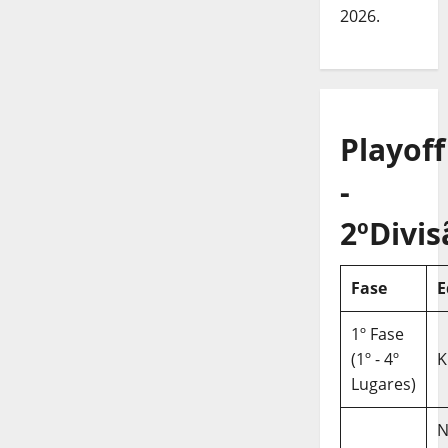
2026.
Playoff
-
2ºDivis
Fase
E
1º Fase
(1º - 4º
K
Lugares)
N