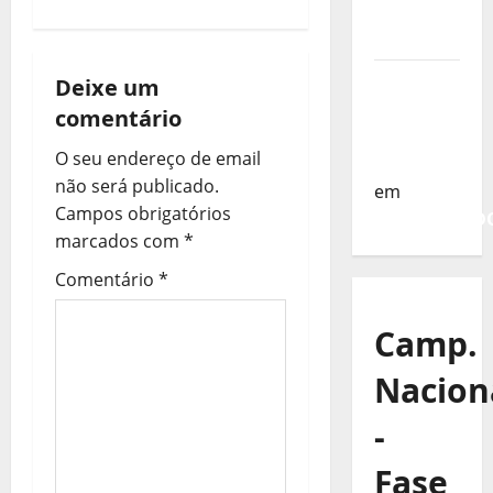
da
e
Turquia
Sub-19 a
g
Deixe um
Caminho
comentário
a
da
O seu endereço de email
Turquia
ç
não será publicado.
em
Campos obrigatórios
COMUNICAD
ã
marcados com
*
o
Comentário
*
d
Camp.
e
Nacion
a
-
r
Fase