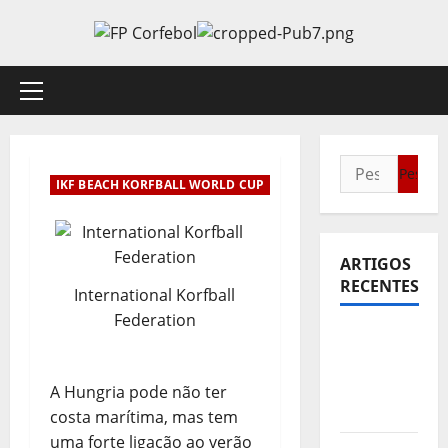
Avançar
para
o
conteúdo
Menu
principal
Pesquisar
IKF BEACH KORFBALL WORLD CUP
por:
ARTIGOS
RECENTES
International Korfball
Federation
Sub21:
Partida
para a
A Hungria pode não ter
Malásia
costa marítima, mas tem
uma forte ligação ao verão