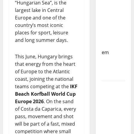
do
“Hungarian Sea”, is the
Mundo
largest lake in Central
Sub-17 –
Europe and one of the
Resultados
country’s most iconic
do 1º dia
places for sport, leisure
– FP
and long summer days.
Corfebol
em
This June, Hungary brings
Eindhoven
that energy from the heart
como
of Europe to the Atlantic
destino
coast, joining the national
teams competing at the
IKF
Agenda
Beach Korfball World Cup
Completa
Europe 2026
. On the sand
do
of Costa da Caparica, every
Estagio
pass, movement and shot
da
will be part of a fast, mixed
Selecção
competition where small
dos