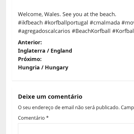
Welcome, Wales. See you at the beach.
#ikfbeach #korfballportugal #cmalmada #mov
#agregadoscalcarios #BeachKorfball #Korfba
N
Anterior:
Inglaterra / England
a
Próximo:
v
Hungria / Hungary
e
g
Deixe um comentário
a
O seu endereço de email não será publicado.
Campo
ç
Comentário
*
ã