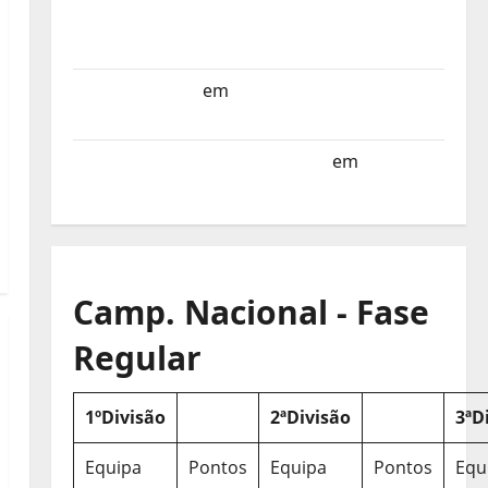
Selecção dos Países Baixos estagia em
Portugal
Helena Santos
em
Sub-19 a Caminho da
Turquia
Sub-19 a Caminho da Turquia
em
COMUNICADO
Camp. Nacional - Fase
Regular
1ºDivisão
2ªDivisão
3ªD
Equipa
Pontos
Equipa
Pontos
Equ