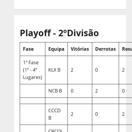
Playoff - 2ºDivisão
Fase
Equipa
Vitórias
Derrotas
Res
1º Fase
(1º - 4º
KLX B
2
0
2
Lugares)
NCB B
0
2
0
CCCD
2
0
2
B
CRCQL