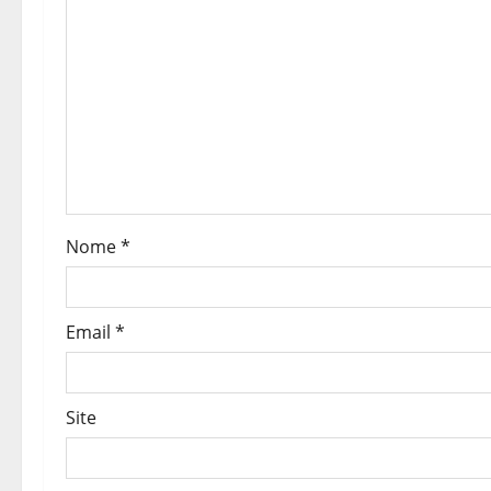
o
d
e
a
r
Nome
*
t
i
Email
*
g
o
Site
s