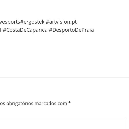
esports#ergostek #artvision.pt
ll #CostaDeCaparica #DesportoDePraia
s obrigatórios marcados com
*