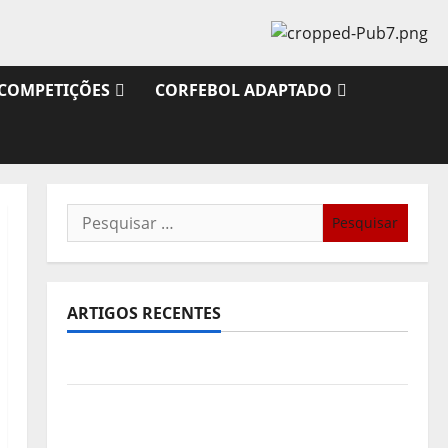
COMPETIÇÕES
CORFEBOL ADAPTADO
Pesquisar
por:
ARTIGOS RECENTES
Sub21: Partida para a Malásia
Calendário de Jogos para o IKF U21 World
Championship 2026