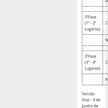
A
3ºFase
(1º - 2º
C
Lugares)
N
3ºFase
(3º - 4º
C
Lugares)
K
Versão
final - 9 de
Junho de