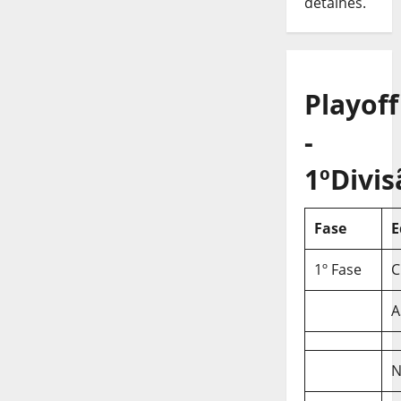
detalhes.
Playoff
-
1ºDivis
Fase
E
1º Fase
C
A
N