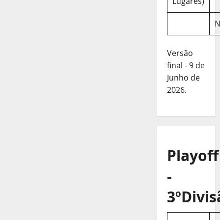
Lugares)
N
Versão
final - 9 de
Junho de
2026.
Playoff
-
3ºDivis