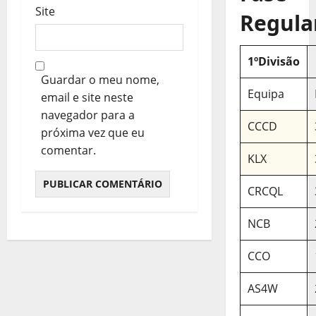
Site
Regula
1ºDivisão
Guardar o meu nome,
Equipa
email e site neste
navegador para a
CCCD
próxima vez que eu
comentar.
KLX
CRCQL
NCB
CCO
AS4W