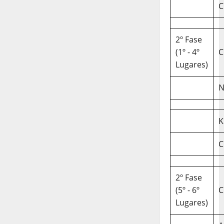
C
2º Fase
(1º - 4º
C
Lugares)
N
K
C
2º Fase
(5º - 6º
C
Lugares)