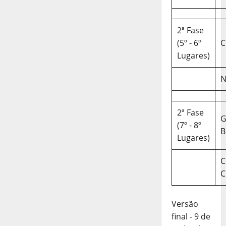
2ª Fase
(5º - 6º
C
Lugares)
N
2ª Fase
(7º - 8º
B
Lugares)
C
C
Versão
final - 9 de