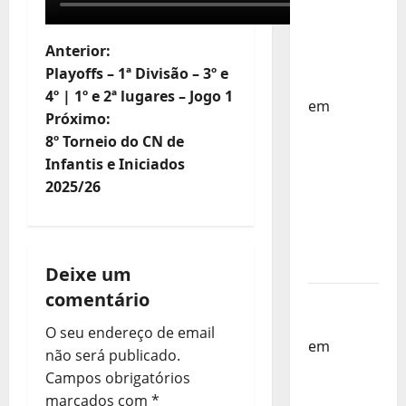
Países
Baixos –
N
Anterior:
FP
Playoffs – 1ª Divisão – 3º e
Corfebol
a
4º | 1º e 2ª lugares – Jogo 1
em
Próximo:
v
Selecção
8º Torneio do CN de
dos
e
Infantis e Iniciados
Países
2025/26
Baixos
g
estagia
a
em
Portugal
Deixe um
ç
comentário
Helena
ã
Santos
O seu endereço de email
em
Sub-
o
não será publicado.
19 a
Campos obrigatórios
Caminho
d
marcados com
*