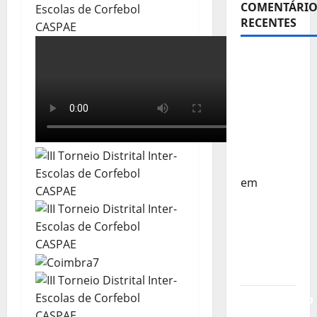
COMENTÁRIO
RECENTES
Sub-15 –
Equipa
Nacional
Regressa
a Casa –
FP
Corfebol
em
Europeu
Sub-15 –
Resultados
Corfebol
8 (K8)
Campeonato