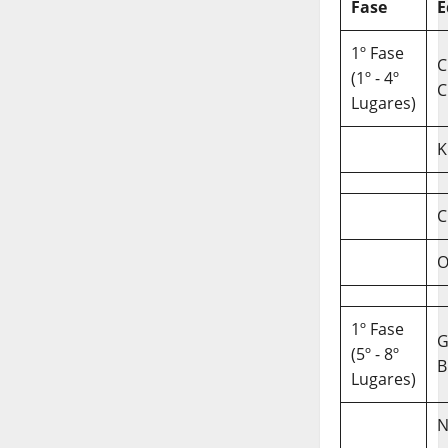
Fase
E
1º Fase
C
(1º - 4º
C
Lugares)
K
C
O
1º Fase
(5º - 8º
B
Lugares)
N