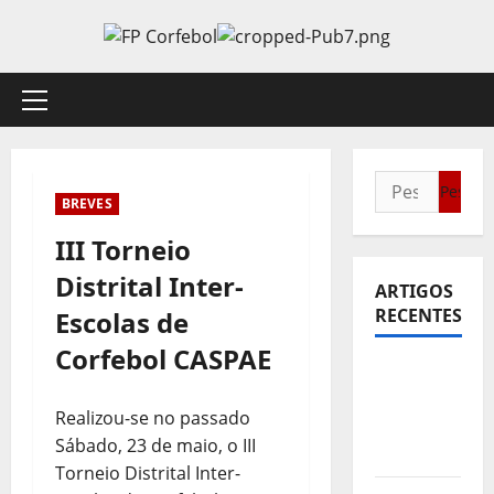
Avançar
para
o
conteúdo
Menu
principal
Pesquisar
BREVES
por:
III Torneio
Distrital Inter-
ARTIGOS
RECENTES
Escolas de
Corfebol CASPAE
Sub21:
Partida
Realizou-se no passado
para a
Sábado, 23 de maio, o III
Malásia
Torneio Distrital Inter-