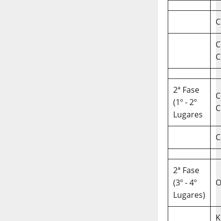
C
C
C
2ª Fase
C
(1º - 2º
C
Lugares
C
2ª Fase
(3º - 4º
O
Lugares)
K