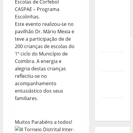
Calendário
Escolas de Corfebol
de Jogos
CASPAE – Programa
para o
Escolinhas.
IKF U21
Este evento realizou-se no
World
pavilhão Dr. Mário Mexia e
Championshi
teve a participação de de
2026
200 crianças de escolas do
1º ciclo do Município de
Vídeo do
Coimbra. A energia e
evento
alegria destas crianças
reflectiu-se no
Nova
acompanhamento
Sede da
entusiástico dos seus
FPC
familiares.
Pós-
evento
Muitos Parabéns a todos!