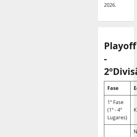
2026.
Playoff
-
2ºDivis
Fase
E
1º Fase
(1º - 4º
K
Lugares)
N