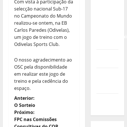
Calendário
Com vista à participação da
de Jogos
selecção nacional Sub-17
para o
no Campeonato do Mundo
IKF U21
realizou-se ontem, na EB
World
Carlos Paredes (Odivelas),
Championshi
um jogo de treino com o
2026
Odivelas Sports Club.
Vídeo do
O nosso agradecimento ao
evento
OSC pela disponibilidade
Nova
em realizar este jogo de
Sede da
treino e pela cedência do
FPC
espaço.
N
Anterior:
Pós-
O Sorteio
evento
a
Próximo:
FPC nas Comissões
v
Consultivas do COP