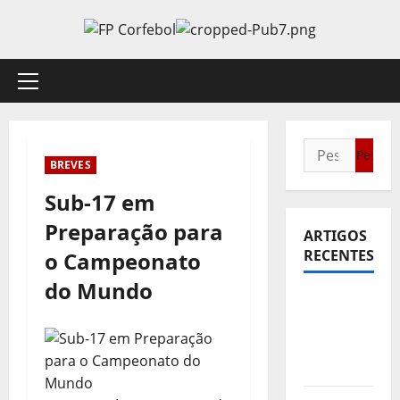
Avançar
para
o
conteúdo
Menu
principal
Pesquisar
BREVES
por:
Sub-17 em
Preparação para
ARTIGOS
RECENTES
o Campeonato
do Mundo
Sub21:
Partida
para a
Malásia