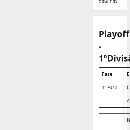
detalhes.
Playoff
-
1ºDivis
Fase
E
1º Fase
C
A
N