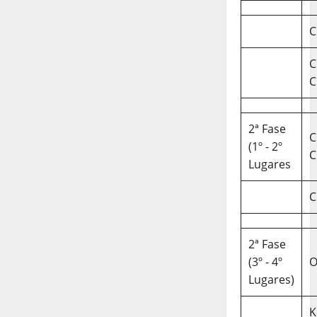
C
C
C
2ª Fase
C
(1º - 2º
C
Lugares
C
2ª Fase
(3º - 4º
O
Lugares)
K