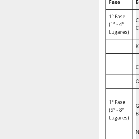
Fase
E
1º Fase
C
(1º - 4º
C
Lugares)
K
C
O
1º Fase
(5º - 8º
B
Lugares)
N