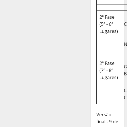
2ª Fase
(5º - 6º
C
Lugares)
N
2ª Fase
(7º - 8º
B
Lugares)
C
C
Versão
final - 9 de