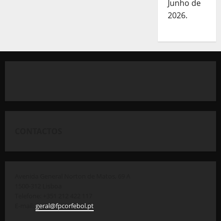
Junho de
2026.
CONTACTOS
Avenida General Norton de Matos, 69 A
1500-312 Lisboa
Telefone: +351 212 422 117
E-mail:
geral@fpcorfebol.pt