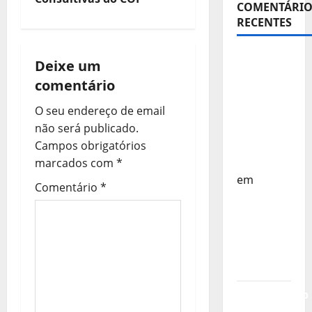
COMENTÁRIO
e
RECENTES
g
Sub-15 –
Deixe um
a
Equipa
comentário
Nacional
ç
Regressa
O seu endereço de email
a Casa –
não será publicado.
ã
FP
Campos obrigatórios
o
Corfebol
marcados com
*
em
Comentário
*
d
Europeu
Sub-15 –
e
Resultados
a
Corfebol
8 (K8)
r
Campeonato