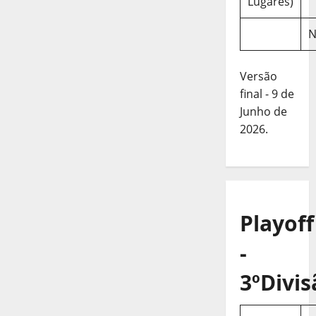
Lugares)
N
Versão
final - 9 de
Junho de
2026.
Playoff
-
3ºDivis