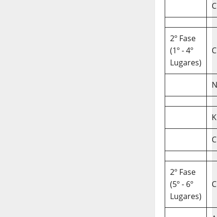
C
2º Fase
(1º - 4º
C
Lugares)
N
K
C
2º Fase
(5º - 6º
C
Lugares)