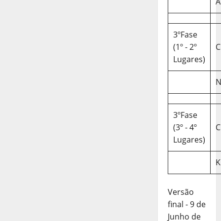
A
3ºFase
(1º - 2º
C
Lugares)
N
3ºFase
(3º - 4º
C
Lugares)
K
Versão
final - 9 de
Junho de