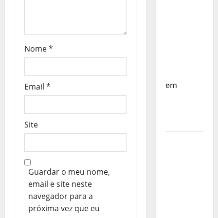
t
do
Mundo
i
Sub-17 –
Resultados
g
Nome
*
do 1º dia
o
– FP
Corfebol
s
em
Email
*
Eindhoven
como
destino
Site
Agenda
Completa
do
Guardar o meu nome,
Estagio
email e site neste
da
navegador para a
Selecção
próxima vez que eu
dos