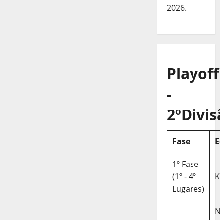
2026.
Playoff
-
2ºDivis
Fase
E
1º Fase
(1º - 4º
K
Lugares)
N