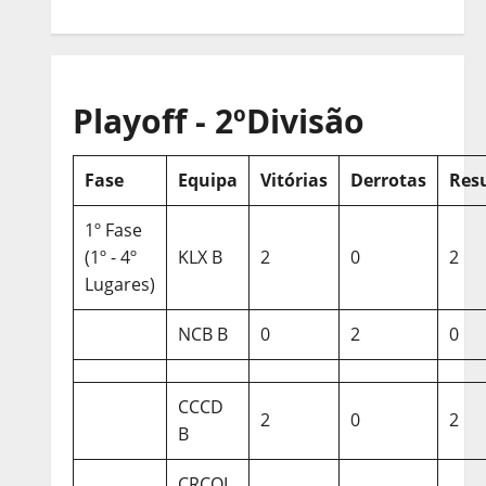
Playoff - 2ºDivisão
Fase
Equipa
Vitórias
Derrotas
Res
1º Fase
(1º - 4º
KLX B
2
0
2
Lugares)
NCB B
0
2
0
CCCD
2
0
2
B
CRCQL