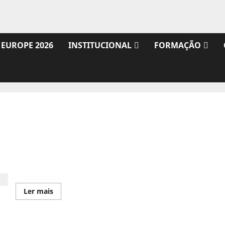
 EUROPE 2026
INSTITUCIONAL
FORMAÇÃO
Classificações Finais do Campeonato Nacional
Leia
Ler mais
mais
sobre
Classificações
Finais