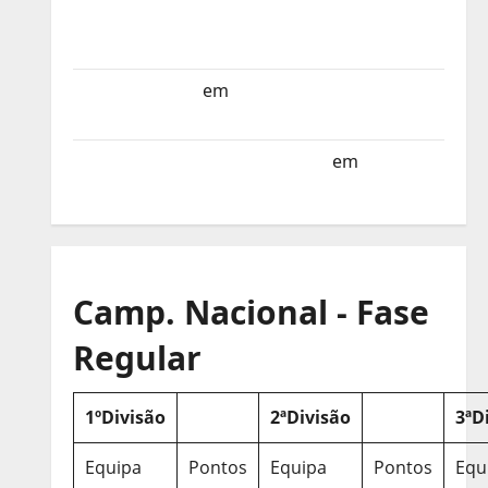
Selecção dos Países Baixos estagia em
Portugal
Helena Santos
em
Sub-19 a Caminho da
Turquia
Sub-19 a Caminho da Turquia
em
COMUNICADO
Camp. Nacional - Fase
Regular
1ºDivisão
2ªDivisão
3ªD
Equipa
Pontos
Equipa
Pontos
Equ