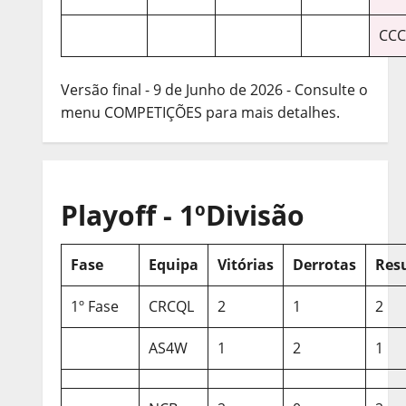
CCC
Versão final - 9 de Junho de 2026 - Consulte o
menu COMPETIÇÕES para mais detalhes.
Playoff - 1ºDivisão
Fase
Equipa
Vitórias
Derrotas
Res
1º Fase
CRCQL
2
1
2
AS4W
1
2
1