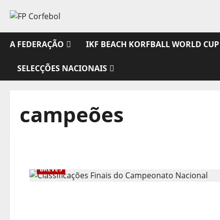
Avançar
para
o
conteúdo
A FEDERAÇÃO
IKF BEACH KORFBALL WORLD CUP
SELECÇÕES NACIONAIS
campeões
BREVES