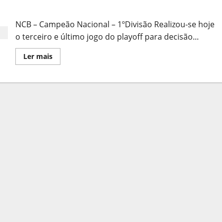
do
Parabéns NCB… e CCCD!
Campeonato
Nacional
NCB – Campeão Nacional – 1ºDivisão Realizou-se hoje
o terceiro e último jogo do playoff para decisão...
Leia
Ler mais
mais
sobre
Parabéns
NCB…
e
CCCD!