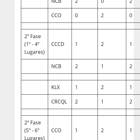
NCB
2
0
2
CCO
0
2
0
2º Fase
(1º - 4º
CCCD
1
2
1
Lugares)
NCB
2
1
2
KLX
1
2
1
CRCQL
2
1
2
2º Fase
(5º - 6º
CCO
1
2
1
Lugares)