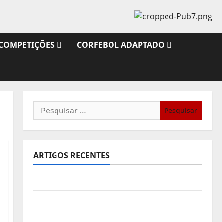
COMPETIÇÕES
CORFEBOL ADAPTADO
Pesquisar
por:
ARTIGOS RECENTES
Sub21: Partida para a Malásia
Calendário de Jogos para o IKF U21 World
Championship 2026