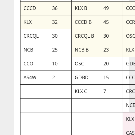
CCCD
36
KLX B
49
CCC
KLX
32
CCCD B
45
CC
CRCQL
30
CRCQL B
30
OSC
NCB
25
NCB B
23
KLX
CCO
10
OSC
20
GDB
AS4W
2
GDBD
15
CCO
KLX C
7
CRC
NCB
KLX
CAS