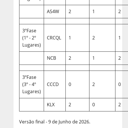
AS4W
2
1
2
3ºFase
(1º - 2º
CRCQL
1
2
1
Lugares)
NCB
2
1
2
3ºFase
(3º - 4º
CCCD
0
2
0
Lugares)
KLX
2
0
2
Versão final - 9 de Junho de 2026.