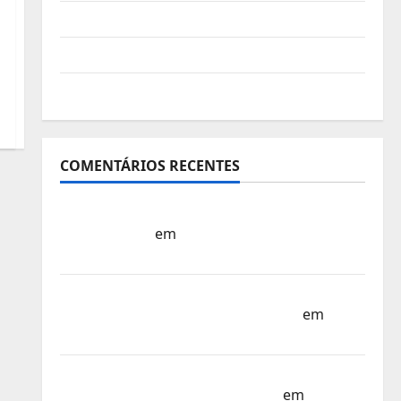
Vídeo do evento
Nova Sede da FPC
Pós-evento
COMENTÁRIOS RECENTES
Sub-15 – Equipa Nacional Regressa a Casa
– FP Corfebol
em
Europeu Sub-15 –
Resultados Corfebol 8 (K8)
Campeonato do Mundo Sub-17 –
Resultados do 1º dia – FP Corfebol
em
Eindhoven como destino
Agenda Completa do Estagio da Selecção
dos Países Baixos – FP Corfebol
em