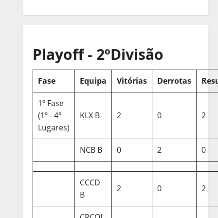
Playoff - 2ºDivisão
Fase
Equipa
Vitórias
Derrotas
Res
1º Fase
(1º - 4º
KLX B
2
0
2
Lugares)
NCB B
0
2
0
CCCD
2
0
2
B
CRCQL