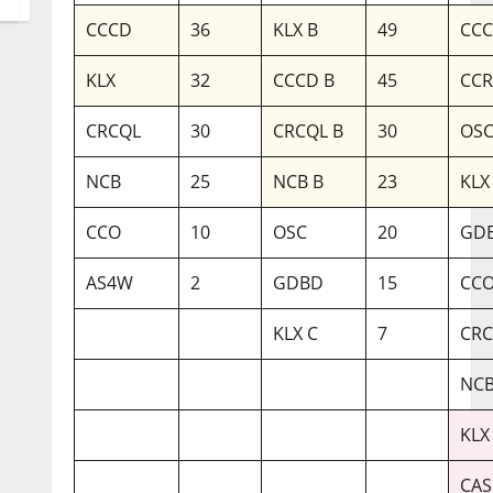
CCCD
36
KLX B
49
CCC
KLX
32
CCCD B
45
CC
CRCQL
30
CRCQL B
30
OSC
NCB
25
NCB B
23
KLX
CCO
10
OSC
20
GDB
AS4W
2
GDBD
15
CCO
KLX C
7
CRC
NCB
KLX
CAS