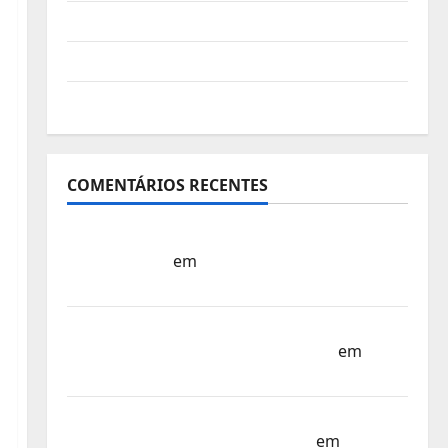
Vídeo do evento
Nova Sede da FPC
Pós-evento
COMENTÁRIOS RECENTES
Sub-15 – Equipa Nacional Regressa a Casa
– FP Corfebol
em
Europeu Sub-15 –
Resultados Corfebol 8 (K8)
Campeonato do Mundo Sub-17 –
Resultados do 1º dia – FP Corfebol
em
Eindhoven como destino
Agenda Completa do Estagio da Selecção
dos Países Baixos – FP Corfebol
em