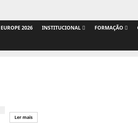
 EUROPE 2026
INSTITUCIONAL
FORMAÇÃO
Classificações Finais do Campeonato Nacional
Leia
Ler mais
mais
sobre
Classificações
Finais