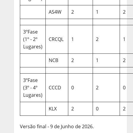
AS4W
2
1
2
3ºFase
(1º - 2º
CRCQL
1
2
1
Lugares)
NCB
2
1
2
3ºFase
(3º - 4º
CCCD
0
2
0
Lugares)
KLX
2
0
2
Versão final - 9 de Junho de 2026.