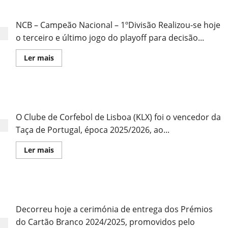
do
Parabéns NCB… e CCCD!
Campeonato
Nacional
NCB – Campeão Nacional – 1ºDivisão Realizou-se hoje
o terceiro e último jogo do playoff para decisão...
Leia
Ler mais
mais
sobre
Parabéns
NCB…
e
Emoção até ao Fim na Taça de Portugal
CCCD!
O Clube de Corfebol de Lisboa (KLX) foi o vencedor da
Taça de Portugal, época 2025/2026, ao...
Leia
Ler mais
mais
sobre
Emoção
até
ao
Entrega dos Prémios Cartão Branco
Fim
na
Taça
Decorreu hoje a cerimónia de entrega dos Prémios
de
Portugal
do Cartão Branco 2024/2025, promovidos pelo