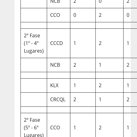
NCB
2
0
2
CCO
0
2
0
2º Fase
(1º - 4º
CCCD
1
2
1
Lugares)
NCB
2
1
2
KLX
1
2
1
CRCQL
2
1
2
2º Fase
(5º - 6º
CCO
1
2
1
Lugares)