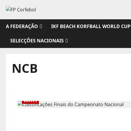
Avançar
para
o
conteúdo
A FEDERAÇÃO
IKF BEACH KORFBALL WORLD CUP
SELECÇÕES NACIONAIS
NCB
BREVES