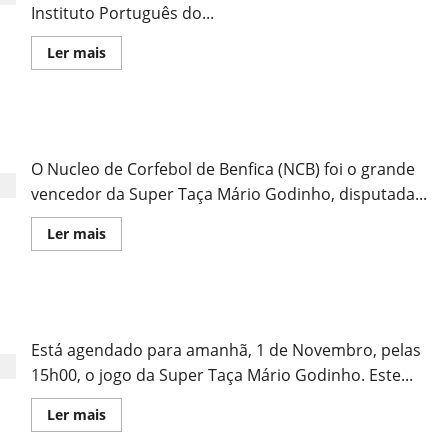
Instituto Português do...
Leia
Ler mais
mais
sobre
Entrega
dos
Prémios
NCB Vence Super Taça
Cartão
Branco
O Nucleo de Corfebol de Benfica (NCB) foi o grande
vencedor da Super Taça Mário Godinho, disputada...
Leia
Ler mais
mais
sobre
NCB
Vence
Super
Super Taça nos Esteiros
Taça
Está agendado para amanhã, 1 de Novembro, pelas
15h00, o jogo da Super Taça Mário Godinho. Este...
Leia
Ler mais
mais
sobre