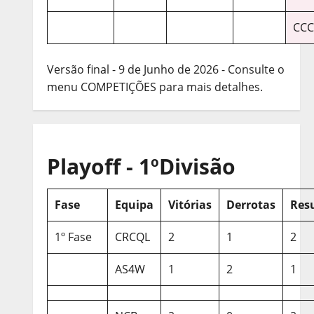
CCC
Versão final - 9 de Junho de 2026 - Consulte o
menu COMPETIÇÕES para mais detalhes.
Playoff - 1ºDivisão
Fase
Equipa
Vitórias
Derrotas
Res
1º Fase
CRCQL
2
1
2
AS4W
1
2
1