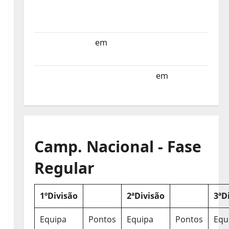
Selecção dos Países Baixos estagia em
Portugal
Helena Santos
em
Sub-19 a Caminho da
Turquia
Sub-19 a Caminho da Turquia
em
COMUNICADO
Camp. Nacional - Fase
Regular
1ºDivisão
2ªDivisão
3ªD
Equipa
Pontos
Equipa
Pontos
Equ