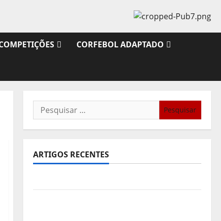
COMPETIÇÕES
CORFEBOL ADAPTADO
Pesquisar
por:
ARTIGOS RECENTES
Sub21: Partida para a Malásia
Calendário de Jogos para o IKF U21 World
Championship 2026