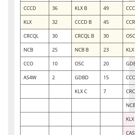
CCCD
36
KLX B
49
CCC
KLX
32
CCCD B
45
CC
CRCQL
30
CRCQL B
30
OSC
NCB
25
NCB B
23
KLX
CCO
10
OSC
20
GDB
AS4W
2
GDBD
15
CCO
KLX C
7
CRC
NCB
KLX
CAS