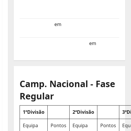
Selecção dos Países Baixos estagia em
Portugal
Helena Santos
em
Sub-19 a Caminho da
Turquia
Sub-19 a Caminho da Turquia
em
COMUNICADO
Camp. Nacional - Fase
Regular
1ºDivisão
2ªDivisão
3ªD
Equipa
Pontos
Equipa
Pontos
Equ