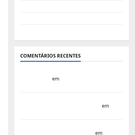
Vídeo do evento
Nova Sede da FPC
Pós-evento
COMENTÁRIOS RECENTES
Sub-15 – Equipa Nacional Regressa a Casa
– FP Corfebol
em
Europeu Sub-15 –
Resultados Corfebol 8 (K8)
Campeonato do Mundo Sub-17 –
Resultados do 1º dia – FP Corfebol
em
Eindhoven como destino
Agenda Completa do Estagio da Selecção
dos Países Baixos – FP Corfebol
em