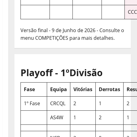
CCC
Versão final - 9 de Junho de 2026 - Consulte o
menu COMPETIÇÕES para mais detalhes.
Playoff - 1ºDivisão
Fase
Equipa
Vitórias
Derrotas
Res
1º Fase
CRCQL
2
1
2
AS4W
1
2
1