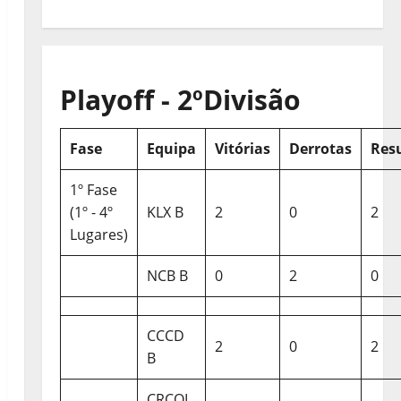
Playoff - 2ºDivisão
Fase
Equipa
Vitórias
Derrotas
Res
1º Fase
(1º - 4º
KLX B
2
0
2
Lugares)
NCB B
0
2
0
CCCD
2
0
2
B
CRCQL