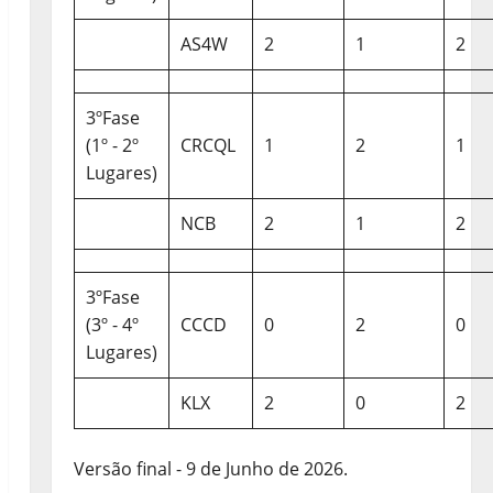
AS4W
2
1
2
3ºFase
(1º - 2º
CRCQL
1
2
1
Lugares)
NCB
2
1
2
3ºFase
(3º - 4º
CCCD
0
2
0
Lugares)
KLX
2
0
2
Versão final - 9 de Junho de 2026.