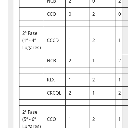
NCB
2
0
2
CCO
0
2
0
2º Fase
(1º - 4º
CCCD
1
2
1
Lugares)
NCB
2
1
2
KLX
1
2
1
CRCQL
2
1
2
2º Fase
(5º - 6º
CCO
1
2
1
Lugares)