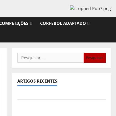
COMPETIÇÕES
CORFEBOL ADAPTADO
Pesquisar
por:
ARTIGOS RECENTES
Sub21: Partida para a Malásia
Calendário de Jogos para o IKF U21 World
Championship 2026