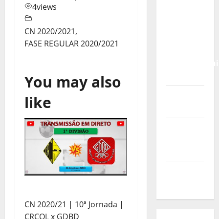
Calendário
4
views
de Jogos
para o
CN 2020/2021
,
IKF U21
FASE REGULAR 2020/2021
World
Championshi
2026
You may also
Vídeo do
like
evento
Nova
Sede da
FPC
Pós-
evento
CN 2020/21 | 10ª Jornada |
CRCQL x GDBD