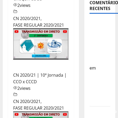
COMENTÁRIO
2
views
RECENTES
CN 2020/2021
,
Sub-15 –
FASE REGULAR 2020/2021
Equipa
Nacional
Regressa
a Casa –
FP
Corfebol
em
Europeu
CN 2020/21 | 10ª Jornada |
Sub-15 –
CCO x CCCD
Resultados
2
views
Corfebol
8 (K8)
CN 2020/2021
,
FASE REGULAR 2020/2021
Campeonato