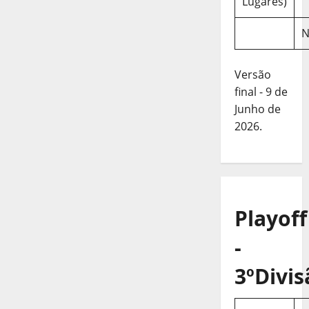
Lugares)
N
Versão
final - 9 de
Junho de
2026.
Playoff
-
3ºDivis