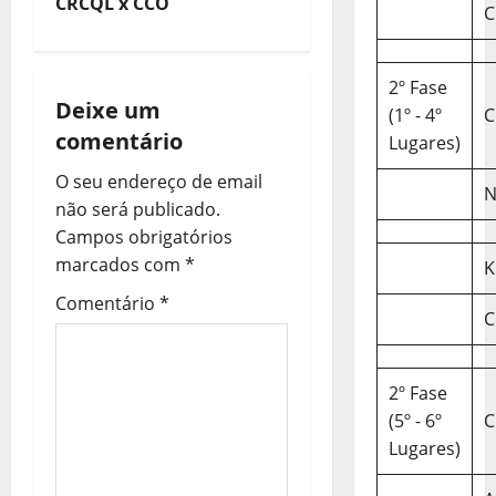
e
CRCQL x CCO
C
g
2º Fase
a
Deixe um
(1º - 4º
C
comentário
ç
Lugares)
O seu endereço de email
ã
N
não será publicado.
o
Campos obrigatórios
marcados com
*
K
d
Comentário
*
C
e
a
2º Fase
r
(5º - 6º
C
Lugares)
t