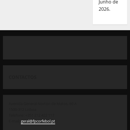
Junho de
2026.
CONTACTOS
Avenida General Norton de Matos, 69 A
1500-312 Lisboa
Telefone: +351 212 422 117
E-mail:
geral@fpcorfebol.pt