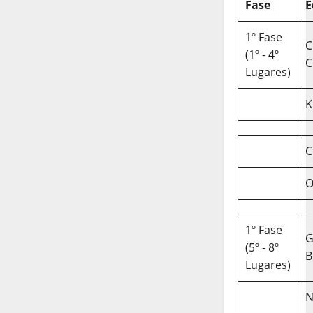
Fase
E
1º Fase
C
(1º - 4º
C
Lugares)
K
C
O
1º Fase
(5º - 8º
B
Lugares)
N