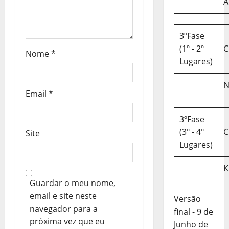
A
i
g
3ºFase
(1º - 2º
C
o
Nome
*
Lugares)
s
N
Email
*
3ºFase
(3º - 4º
C
Site
Lugares)
K
Guardar o meu nome,
email e site neste
Versão
navegador para a
final - 9 de
próxima vez que eu
Junho de