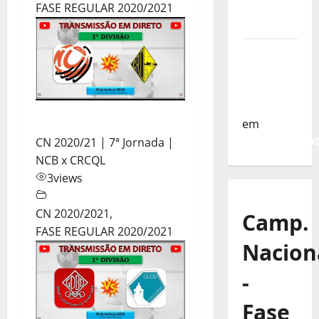
da
FASE REGULAR 2020/2021
Turquia
Sub-19 a
Caminho
da
Turquia
em
COMUNICAD
CN 2020/21 | 7ª Jornada |
NCB x CRCQL
3
views
CN 2020/2021
,
Camp.
FASE REGULAR 2020/2021
Nacion
-
Fase