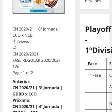
detalhes.
Playoff
CN 2020/21 | 6ª Jornada |
CCO x NCB
-
2
views
1ºDivis
CN 2020/2021
,
FASE REGULAR 2020/2021
Fase
E
1
2
»
Page 1 of 2
1º Fase
C
N
Anterior:
A
CN 2020/21 | 3ª Jornada |
a
GDBD x CCO
Próximo:
v
N
CN 2020/21 | 4ª Jornada |