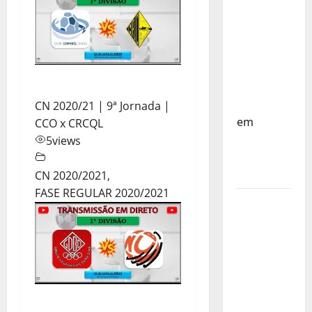
do
Mundo
Sub-17 –
Resultados
do 1º dia
– FP
Corfebol
CN 2020/21 | 9ª Jornada |
em
CCO x CRCQL
Eindhoven
5
views
como
destino
CN 2020/2021
,
FASE REGULAR 2020/2021
Agenda
Completa
do
Estagio
da
Selecção
dos