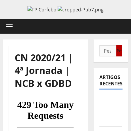
Avançar
para
o
conteúdo
Menu
principal
Pesquisar
CN 2020/21 |
por:
4ª Jornada |
ARTIGOS
NCB x GDBD
RECENTES
Sub21:
Partida
para a
Malásia