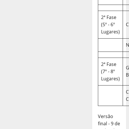
2ª Fase
(5º - 6º
C
Lugares)
N
2ª Fase
(7º - 8º
B
Lugares)
C
C
Versão
final - 9 de