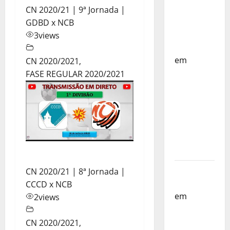
Países
CN 2020/21 | 9ª Jornada |
Baixos –
GDBD x NCB
FP
3
views
Corfebol
em
CN 2020/2021
,
Selecção
FASE REGULAR 2020/2021
dos
Países
Baixos
estagia
em
Portugal
Helena
CN 2020/21 | 8ª Jornada |
Santos
CCCD x NCB
em
Sub-
2
views
19 a
Caminho
CN 2020/2021
,