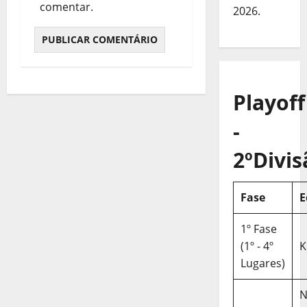
comentar.
2026.
Playoff
-
2ºDivis
Fase
E
1º Fase
(1º - 4º
K
Lugares)
N