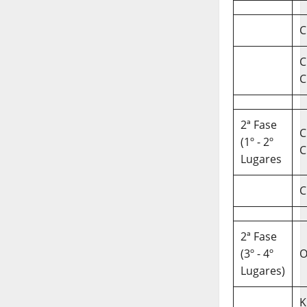
C
C
C
2ª Fase
C
(1º - 2º
C
Lugares
C
2ª Fase
(3º - 4º
O
Lugares)
K