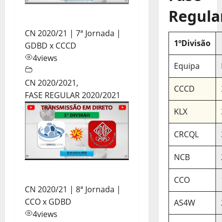
Regula
CN 2020/21 | 7ª Jornada |
1ºDivisão
GDBD x CCCD
4
views
Equipa
CN 2020/2021
,
CCCD
FASE REGULAR 2020/2021
KLX
CRCQL
NCB
CCO
CN 2020/21 | 8ª Jornada |
CCO x GDBD
AS4W
4
views