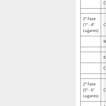
C
2º Fase
(1º - 4º
C
Lugares)
N
K
C
2º Fase
(5º - 6º
C
Lugares)