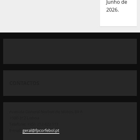
Junho de
2026.
CONTACTOS
Avenida General Norton de Matos, 69 A
1500-312 Lisboa
Telefone: +351 212 422 117
E-mail:
geral@fpcorfebol.pt