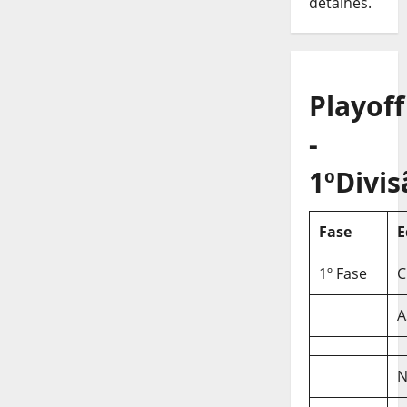
detalhes.
Playoff
-
1ºDivis
Fase
E
1º Fase
C
A
N