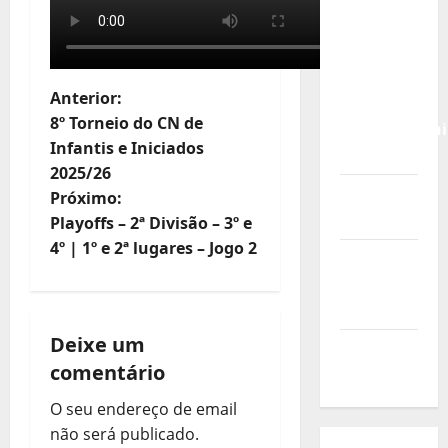
Calendário
de Jogos
para o
IKF U21
N
Anterior:
World
8º Torneio do CN de
Championshi
a
Infantis e Iniciados
2026
2025/26
v
Vídeo do
Próximo:
evento
e
Playoffs – 2ª Divisão – 3º e
4º | 1º e 2ª lugares – Jogo 2
Nova
g
Sede da
a
FPC
Deixe um
ç
Pós-
comentário
evento
ã
O seu endereço de email
o
não será publicado.