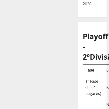
2026.
Playoff
-
2ºDivis
Fase
E
1º Fase
(1º - 4º
K
Lugares)
N