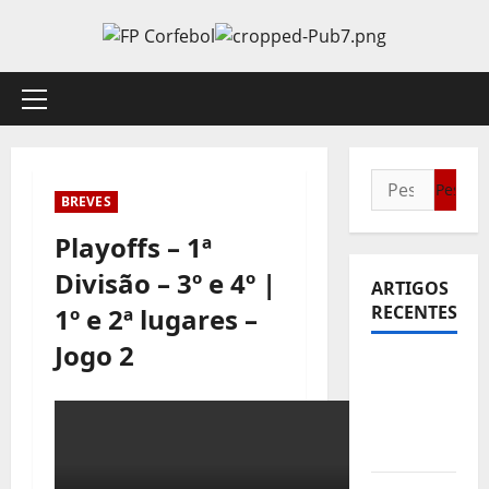
Avançar
para
o
conteúdo
Menu
principal
Pesquisar
BREVES
por:
Playoffs – 1ª
Divisão – 3º e 4º |
ARTIGOS
RECENTES
1º e 2ª lugares –
Jogo 2
Sub21:
Partida
para a
Malásia