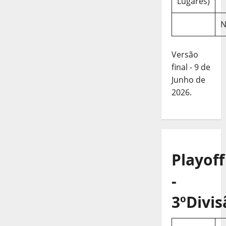
Lugares)
N
Versão
final - 9 de
Junho de
2026.
Playoff
-
3ºDivis