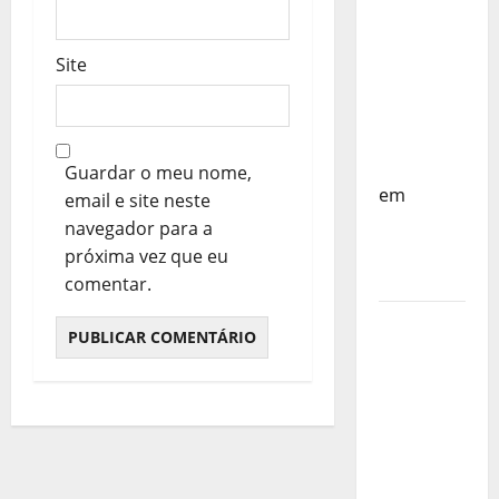
do
Mundo
Sub-17 –
Site
Resultados
do 1º dia
– FP
Corfebol
Guardar o meu nome,
em
email e site neste
Eindhoven
navegador para a
como
próxima vez que eu
destino
comentar.
Agenda
Completa
do
Estagio
da
Selecção
dos