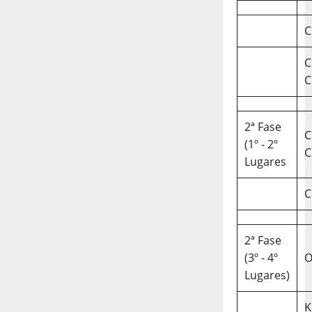
C
C
C
2ª Fase
C
(1º - 2º
C
Lugares
C
2ª Fase
(3º - 4º
O
Lugares)
K