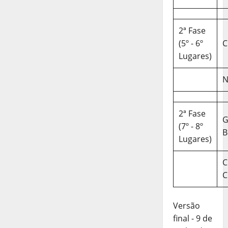
2ª Fase
(5º - 6º
C
Lugares)
N
2ª Fase
(7º - 8º
B
Lugares)
C
C
Versão
final - 9 de