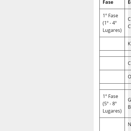
Fase
E
1º Fase
C
(1º - 4º
C
Lugares)
K
C
O
1º Fase
(5º - 8º
B
Lugares)
N