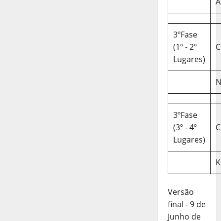
A
3ºFase
(1º - 2º
C
Lugares)
N
3ºFase
(3º - 4º
C
Lugares)
K
Versão
final - 9 de
Junho de