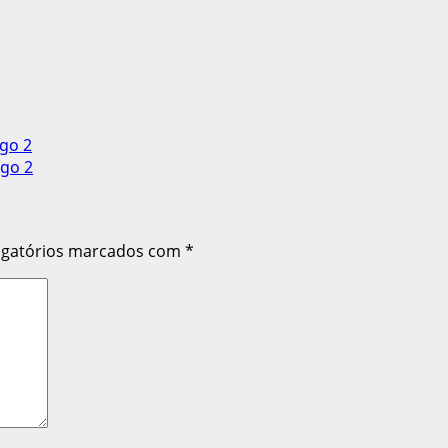
ogo 2
ogo 2
igatórios marcados com
*