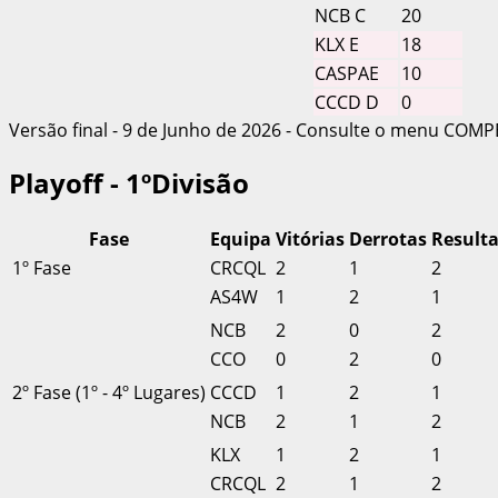
NCB C
20
KLX E
18
CASPAE
10
CCCD D
0
Versão final - 9 de Junho de 2026 - Consulte o menu COMP
Playoff - 1ºDivisão
Fase
Equipa
Vitórias
Derrotas
Result
1º Fase
CRCQL
2
1
2
AS4W
1
2
1
NCB
2
0
2
CCO
0
2
0
2º Fase (1º - 4º Lugares)
CCCD
1
2
1
NCB
2
1
2
KLX
1
2
1
CRCQL
2
1
2