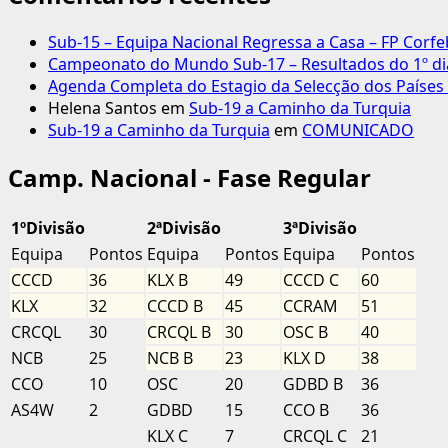
Sub-15 – Equipa Nacional Regressa a Casa – FP Corfe
Campeonato do Mundo Sub-17 – Resultados do 1º dia
Agenda Completa do Estagio da Selecção dos Países 
Helena Santos
em
Sub-19 a Caminho da Turquia
Sub-19 a Caminho da Turquia
em
COMUNICADO
Camp. Nacional - Fase Regular
1ºDivisão
2ªDivisão
3ªDivisão
Equipa
Pontos
Equipa
Pontos
Equipa
Pontos
CCCD
36
KLX B
49
CCCD C
60
KLX
32
CCCD B
45
CCRAM
51
CRCQL
30
CRCQL B
30
OSC B
40
NCB
25
NCB B
23
KLX D
38
CCO
10
OSC
20
GDBD B
36
AS4W
2
GDBD
15
CCO B
36
KLX C
7
CRCQL C
21