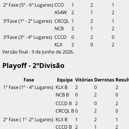
2º Fase (5º - 6º Lugares)
CCO
1
2
1
AS4W
2
1
2
3ºFase (1º - 2º Lugares)
CRCQL
1
2
1
NCB
2
1
2
3ºFase (3º - 4º Lugares)
CCCD
0
2
0
KLX
2
0
2
Versão final - 9 de Junho de 2026.
Playoff - 2ºDivisão
Fase
Equipa
Vitórias
Derrotas
Resul
1º Fase (1º - 4º Lugares)
KLX B
2
0
2
NCB B
0
2
0
CCCD B
2
0
2
CRCQL B
0
2
0
2ª Fase ( 1º -2º Lugares)
KLX B
1
2
1
CCCD B
2
1
2