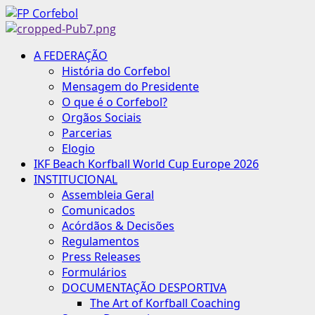
Avançar
para
o
Menu
A FEDERAÇÃO
conteúdo
principal
História do Corfebol
Mensagem do Presidente
O que é o Corfebol?
Orgãos Sociais
Parcerias
Elogio
IKF Beach Korfball World Cup Europe 2026
INSTITUCIONAL
Assembleia Geral
Comunicados
Acórdãos & Decisões
Regulamentos
Press Releases
Formulários
DOCUMENTAÇÃO DESPORTIVA
The Art of Korfball Coaching