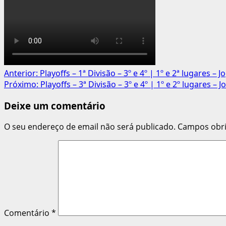
Navegação
Anterior:
Playoffs – 1ª Divisão – 3º e 4º | 1º e 2ª lugares – J
Próximo:
Playoffs – 3ª Divisão – 3º e 4º | 1º e 2º lugares – J
de
Deixe um comentário
artigos
O seu endereço de email não será publicado.
Campos obr
Comentário
*