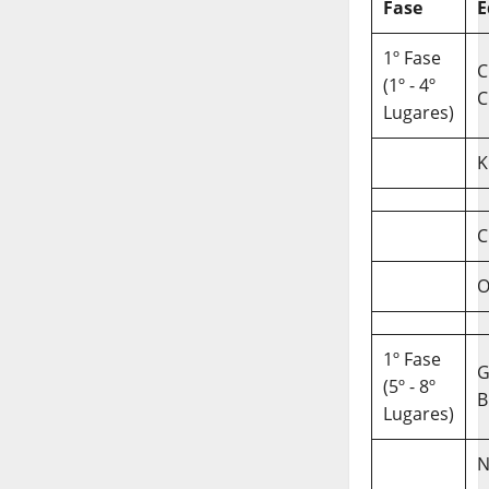
Fase
E
1º Fase
C
(1º - 4º
C
Lugares)
K
C
O
1º Fase
(5º - 8º
B
Lugares)
N