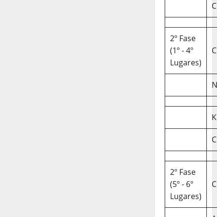
C
2º Fase
(1º - 4º
C
Lugares)
N
K
C
2º Fase
(5º - 6º
C
Lugares)