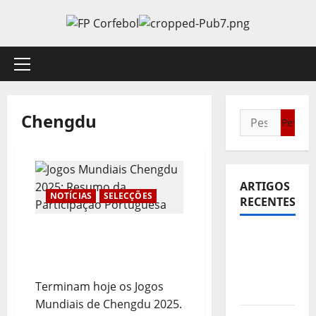
Avançar
para
o
conteúdo
Menu
principal
Chengdu
Pesquisar
por:
ARTIGOS
NOTÍCIAS
SELECÇÕES
RECENTES
Jogos Mundiais Chengdu
Sub21:
2025: Resumo da
Partida
Participação Portuguesa
para a
Terminam hoje os Jogos
Malásia
Mundiais de Chengdu 2025.