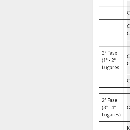
C
C
C
2ª Fase
C
(1º - 2º
C
Lugares
C
2ª Fase
(3º - 4º
O
Lugares)
K