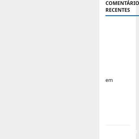
COMENTÁRIO
Jogos
Mundiais
RECENTES
Chengdu
2025
Sub-15 –
Equipa
Nacional
Regressa
a Casa –
FP
Corfebol
em
Europeu
Sub-15 –
Resultados
Corfebol
8 (K8)
Campeonato