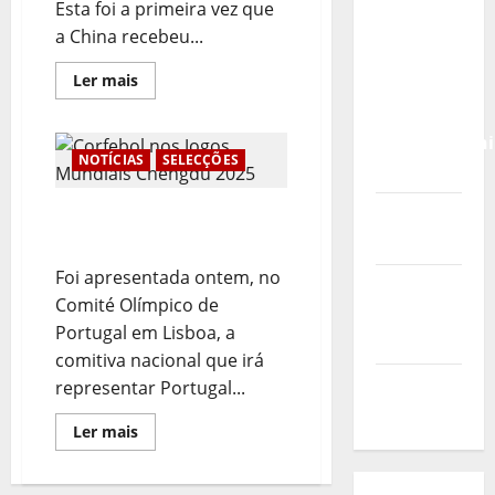
Calendário
Esta foi a primeira vez que
de Jogos
a China recebeu...
para o
Leia
Ler mais
IKF U21
mais
sobre
World
Jogos
Mundiais
Championshi
Chengdu
NOTÍCIAS
SELECÇÕES
2026
2025:
Resumo
da
Vídeo do
Corfebol nos Jogos
Participação
Portuguesa
Mundiais Chengdu 2025
evento
Foi apresentada ontem, no
Nova
Comité Olímpico de
Sede da
Portugal em Lisboa, a
FPC
comitiva nacional que irá
Pós-
representar Portugal...
evento
Leia
Ler mais
mais
sobre
Corfebol
nos