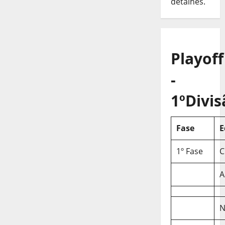
detalhes.
Playoff
-
1ºDivis
Fase
E
1º Fase
C
A
N