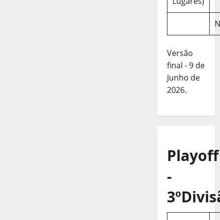
Lugares)
N
Versão
final - 9 de
Junho de
2026.
Playoff
-
3ºDivis