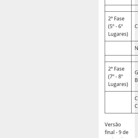
2ª Fase
(5º - 6º
C
Lugares)
N
2ª Fase
(7º - 8º
B
Lugares)
C
C
Versão
final - 9 de