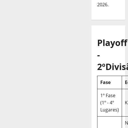
2026.
Playoff
-
2ºDivis
Fase
E
1º Fase
(1º - 4º
K
Lugares)
N