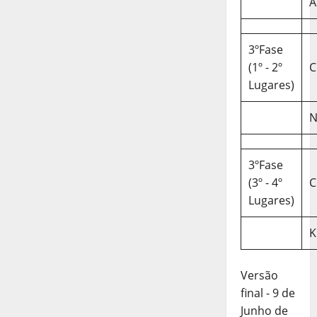
A
3ºFase
(1º - 2º
C
Lugares)
N
3ºFase
(3º - 4º
C
Lugares)
K
Versão
final - 9 de
Junho de