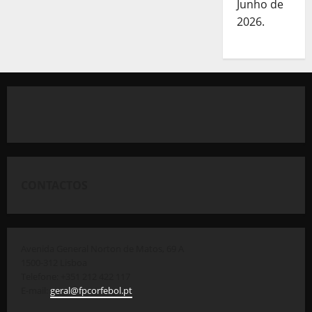
Junho de
2026.
CONTACTOS
Avenida General Norton de Matos, 69 A
1500-312 Lisboa
Telefone: +351 212 422 117
E-mail:
geral@fpcorfebol.pt