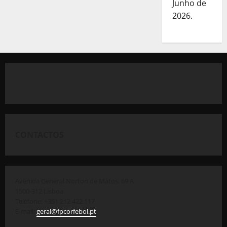
Junho de
2026.
CONTACTOS
Avenida General Norton de Matos, 69 A
1500-312 Lisboa
Telefone: +351 212 422 117
E-mail:
geral@fpcorfebol.pt