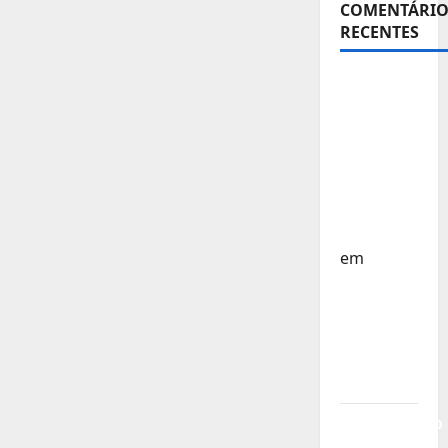
COMENTÁRIO
RECENTES
Sub-15 –
Equipa
Nacional
Regressa
a Casa –
FP
Corfebol
em
Europeu
Sub-15 –
Resultados
Corfebol
8 (K8)
Campeonato