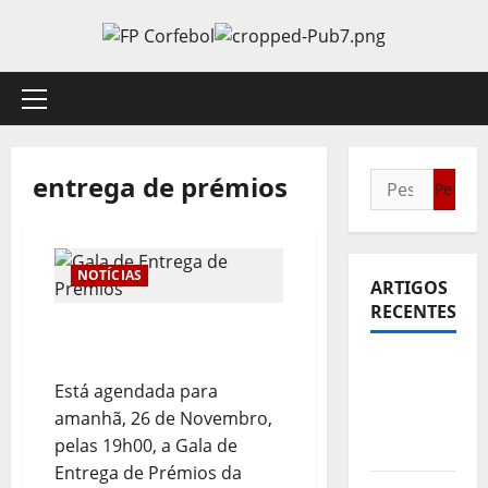
Avançar
para
o
conteúdo
Menu
principal
entrega de prémios
Pesquisar
por:
NOTÍCIAS
ARTIGOS
RECENTES
Gala de Entrega de
Prémios
Sub21:
Está agendada para
Partida
amanhã, 26 de Novembro,
para a
pelas 19h00, a Gala de
Malásia
Entrega de Prémios da