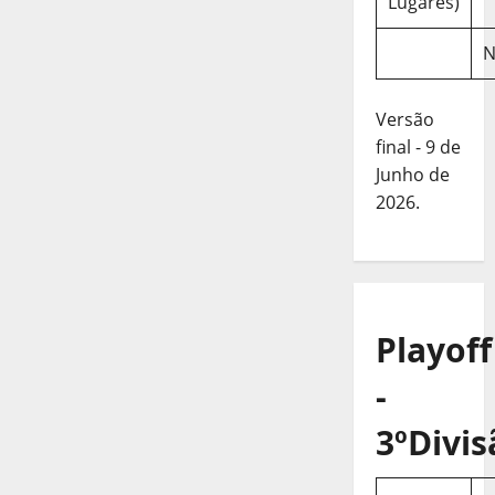
Lugares)
N
Versão
final - 9 de
Junho de
2026.
Playoff
-
3ºDivis