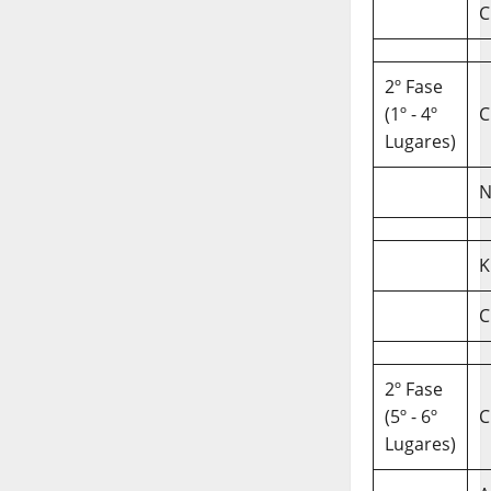
C
2º Fase
(1º - 4º
C
Lugares)
N
K
C
2º Fase
(5º - 6º
C
Lugares)