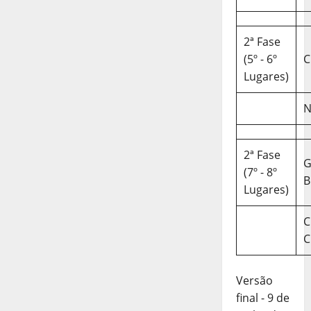
2ª Fase
(5º - 6º
C
Lugares)
N
2ª Fase
(7º - 8º
B
Lugares)
C
C
Versão
final - 9 de