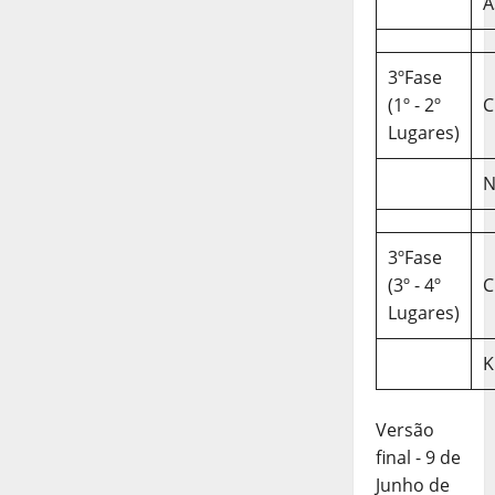
A
3ºFase
(1º - 2º
C
Lugares)
N
3ºFase
(3º - 4º
C
Lugares)
K
Versão
final - 9 de
Junho de