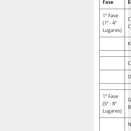
Fase
E
1º Fase
C
(1º - 4º
C
Lugares)
K
C
O
1º Fase
(5º - 8º
B
Lugares)
N