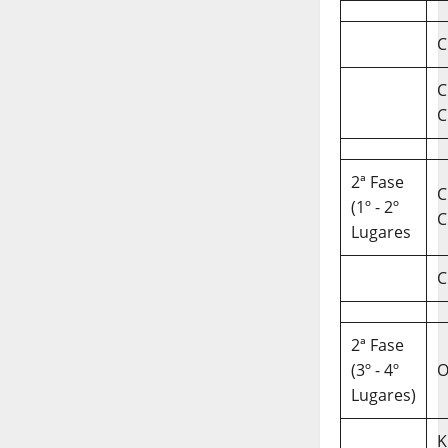
C
C
C
2ª Fase
C
(1º - 2º
C
Lugares
C
2ª Fase
(3º - 4º
O
Lugares)
K