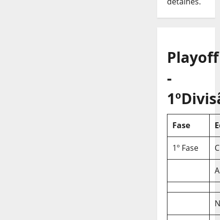
detalhes.
Playoff
-
1ºDivis
Fase
E
1º Fase
C
A
N