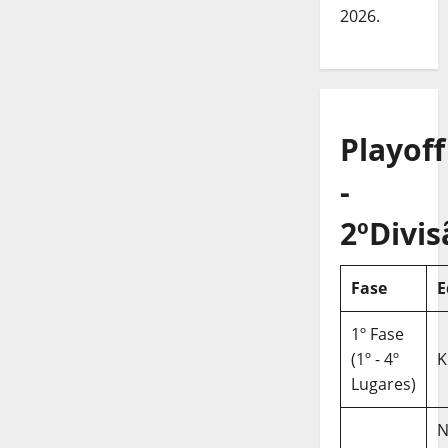
2026.
Playoff
-
2ºDivis
Fase
E
1º Fase
(1º - 4º
K
Lugares)
N