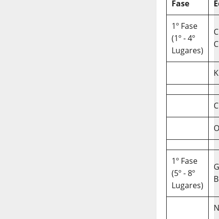
Fase
E
1º Fase
C
(1º - 4º
C
Lugares)
K
C
O
1º Fase
(5º - 8º
B
Lugares)
N