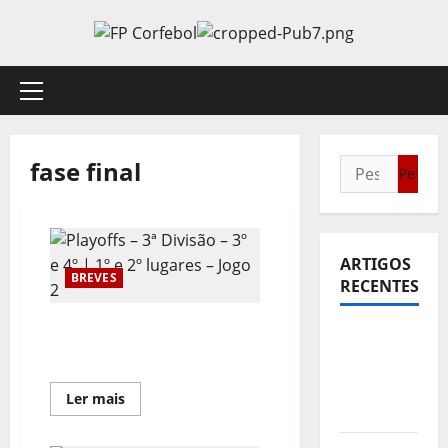
Avançar
para
o
conteúdo
Menu
principal
fase final
Pesquisar
por:
ARTIGOS
BREVES
RECENTES
Playoffs – 3ª Divisão – 3º e
Sub21:
4º | 1º e 2º lugares – Jogo 2
Partida
para a
Leia
Ler mais
Malásia
mais
sobre
Playoffs