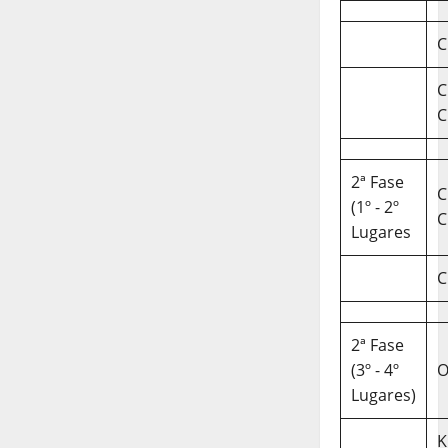
C
C
C
2ª Fase
C
(1º - 2º
C
Lugares
C
2ª Fase
(3º - 4º
O
Lugares)
K