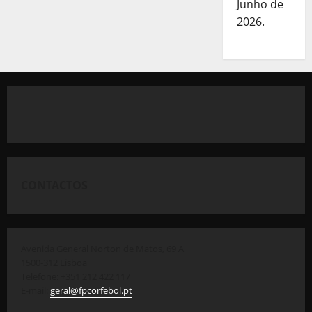
Junho de
2026.
CONTACTOS
Avenida General Norton de Matos, 69 A
1500-312 Lisboa
Telefone: +351 212 422 117
E-mail:
geral@fpcorfebol.pt