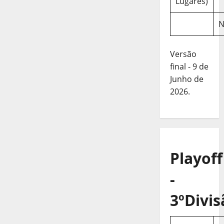
Lugares)
N
Versão
final - 9 de
Junho de
2026.
Playoff
-
3ºDivis