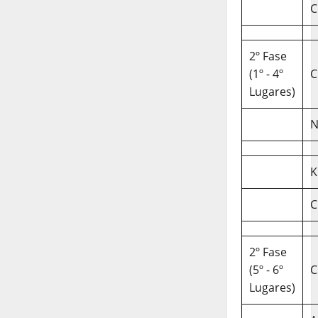
C
2º Fase
(1º - 4º
C
Lugares)
N
K
C
2º Fase
(5º - 6º
C
Lugares)