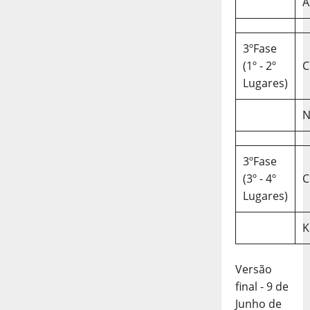
A
3ºFase
(1º - 2º
C
Lugares)
N
3ºFase
(3º - 4º
C
Lugares)
K
Versão
final - 9 de
Junho de