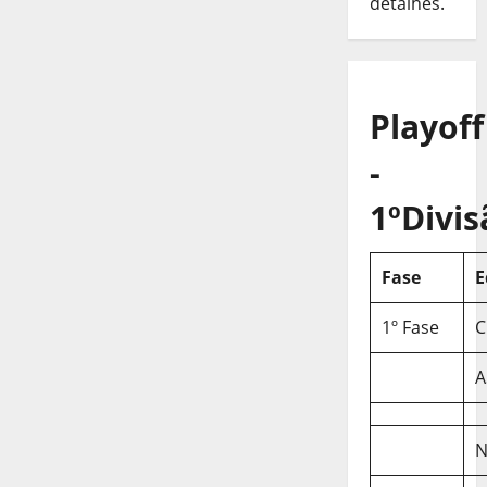
detalhes.
Playoff
-
1ºDivis
Fase
E
1º Fase
C
A
N