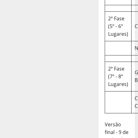
2ª Fase
(5º - 6º
C
Lugares)
N
2ª Fase
(7º - 8º
B
Lugares)
C
C
Versão
final - 9 de