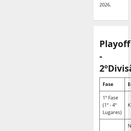
2026.
Playoff
-
2ºDivis
Fase
E
1º Fase
(1º - 4º
K
Lugares)
N