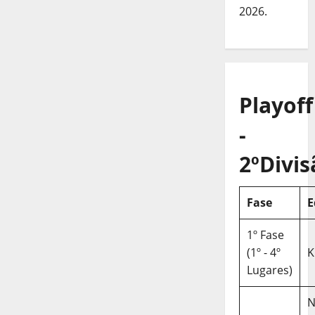
2026.
Playoff
-
2ºDivis
Fase
E
1º Fase
(1º - 4º
K
Lugares)
N