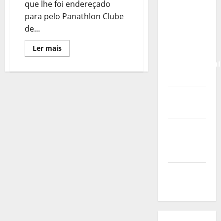
Calendário
que lhe foi endereçado
de Jogos
para pelo Panathlon Clube
para o
de...
IKF U21
Leia
Ler mais
World
mais
sobre
Championshi
Ética
Summit
2026
2025:
O
Vídeo do
Futuro
do
evento
Desporto
Começa
Aqui!
Nova
Sede da
FPC
Pós-
evento