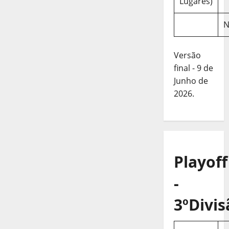
Lugares)
N
Versão
final - 9 de
Junho de
2026.
Playoff
-
3ºDivis