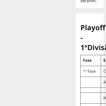
detalhes.
Playoff
-
1ºDivis
Fase
E
1º Fase
C
A
N