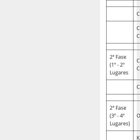
C
C
C
2ª Fase
C
(1º - 2º
C
Lugares
C
2ª Fase
(3º - 4º
O
Lugares)
K