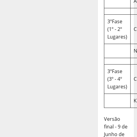
A
3ºFase
(1º - 2º
C
Lugares)
N
3ºFase
(3º - 4º
C
Lugares)
K
Versão
final - 9 de
Junho de