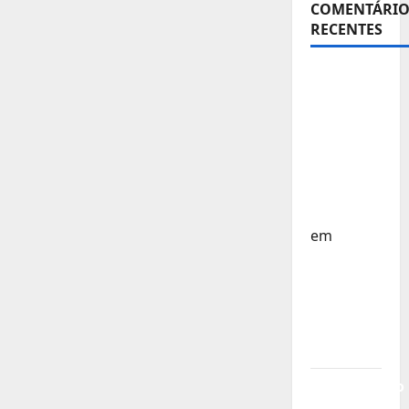
COMENTÁRIO
RECENTES
Sub-15 –
Equipa
Nacional
Regressa
a Casa –
FP
Corfebol
em
Europeu
Sub-15 –
Resultados
Corfebol
8 (K8)
Campeonato