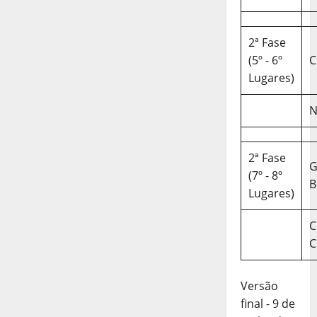
2ª Fase
(5º - 6º
C
Lugares)
N
2ª Fase
(7º - 8º
B
Lugares)
C
C
Versão
final - 9 de