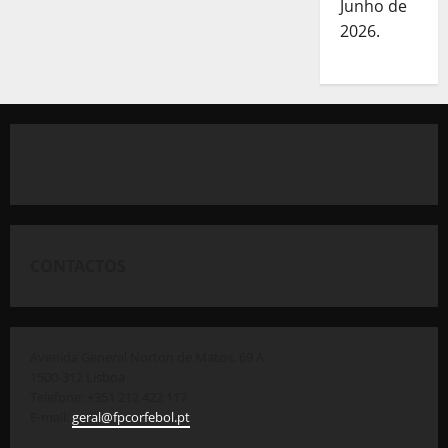
Junho de
2026.
CONTACTOS
Avenida General Norton de Matos, 69 A
1500-312 Lisboa
Telefone: +351 212 422 117
E-mail:
geral@fpcorfebol.pt