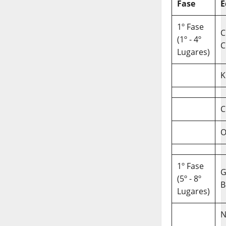
Fase
E
1º Fase
C
(1º - 4º
C
Lugares)
K
C
O
1º Fase
(5º - 8º
B
Lugares)
N