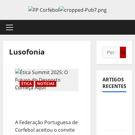
Avançar
para
o
conteúdo
Menu
principal
Lusofonia
Pesquisar
por:
ARTIGOS
ÉTICA
NOTÍCIAS
RECENTES
Ética Summit 2025: O
Sub21:
Futuro do Desporto
Partida
Começa Aqui!
para a
A Federação Portuguesa de
Malásia
Corfebol aceitou o convite