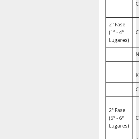
C
2º Fase
(1º - 4º
C
Lugares)
N
K
C
2º Fase
(5º - 6º
C
Lugares)