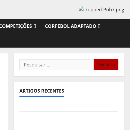
COMPETIÇÕES
CORFEBOL ADAPTADO
Pesquisar
por:
ARTIGOS RECENTES
Sub21: Partida para a Malásia
Calendário de Jogos para o IKF U21 World
Championship 2026