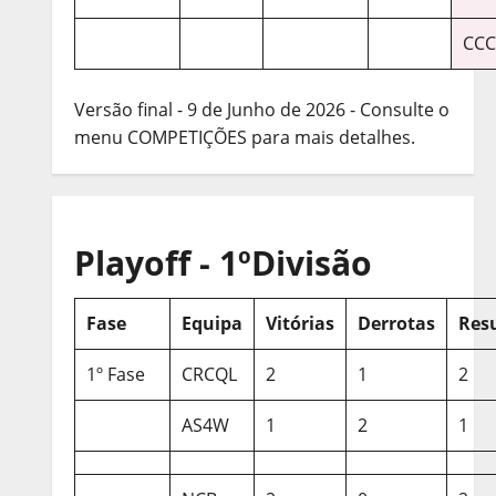
CCC
Versão final - 9 de Junho de 2026 - Consulte o
menu COMPETIÇÕES para mais detalhes.
Playoff - 1ºDivisão
Fase
Equipa
Vitórias
Derrotas
Res
1º Fase
CRCQL
2
1
2
AS4W
1
2
1