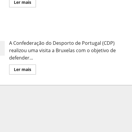
Leia
Ler mais
mais
sobre
CDP
Termina
Visita
Modelo Europeu do Desporto em Discussão em
à
Comissão
Bruxelas
Europeia
A Confederação do Desporto de Portugal (CDP)
realizou uma visita a Bruxelas com o objetivo de
defender...
Leia
Ler mais
mais
sobre
Modelo
Europeu
do
Desporto
em
Discussão
em
Bruxelas