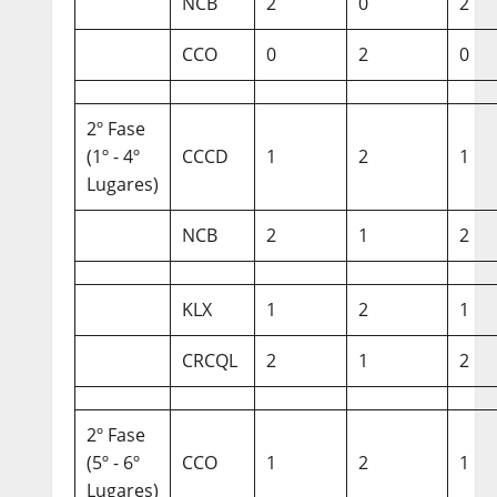
NCB
2
0
2
CCO
0
2
0
2º Fase
(1º - 4º
CCCD
1
2
1
Lugares)
NCB
2
1
2
KLX
1
2
1
CRCQL
2
1
2
2º Fase
(5º - 6º
CCO
1
2
1
Lugares)