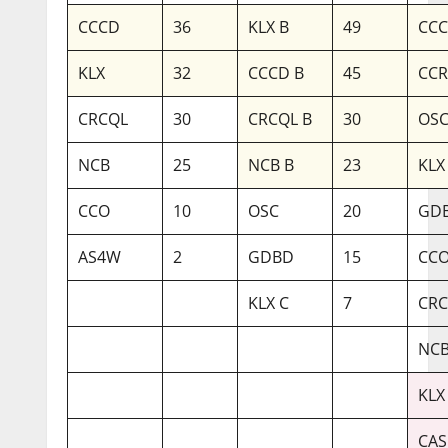
CCCD
36
KLX B
49
CCC
KLX
32
CCCD B
45
CC
CRCQL
30
CRCQL B
30
OSC
NCB
25
NCB B
23
KLX
CCO
10
OSC
20
GDB
AS4W
2
GDBD
15
CCO
KLX C
7
CRC
NCB
KLX
CAS