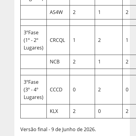
AS4W
2
1
2
3ºFase
(1º - 2º
CRCQL
1
2
1
Lugares)
NCB
2
1
2
3ºFase
(3º - 4º
CCCD
0
2
0
Lugares)
KLX
2
0
2
Versão final - 9 de Junho de 2026.