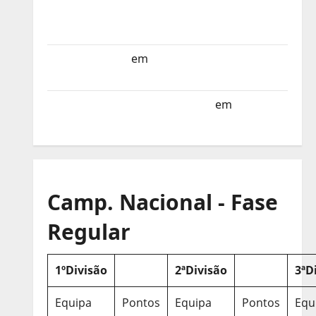
Selecção dos Países Baixos estagia em
Portugal
Helena Santos
em
Sub-19 a Caminho da
Turquia
Sub-19 a Caminho da Turquia
em
COMUNICADO
Camp. Nacional - Fase
Regular
1ºDivisão
2ªDivisão
3ªD
Equipa
Pontos
Equipa
Pontos
Equ