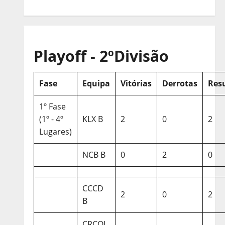
Playoff - 2ºDivisão
Fase
Equipa
Vitórias
Derrotas
Res
1º Fase
(1º - 4º
KLX B
2
0
2
Lugares)
NCB B
0
2
0
CCCD
2
0
2
B
CRCQL