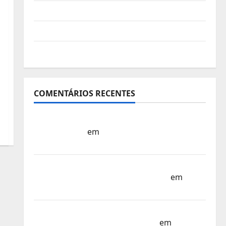
Vídeo do evento
Nova Sede da FPC
Pós-evento
COMENTÁRIOS RECENTES
Sub-15 – Equipa Nacional Regressa a Casa
– FP Corfebol
em
Europeu Sub-15 –
Resultados Corfebol 8 (K8)
Campeonato do Mundo Sub-17 –
Resultados do 1º dia – FP Corfebol
em
Eindhoven como destino
Agenda Completa do Estagio da Selecção
dos Países Baixos – FP Corfebol
em