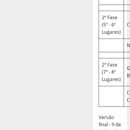
2ª Fase
(5º - 6º
C
Lugares)
N
2ª Fase
(7º - 8º
B
Lugares)
C
C
Versão
final - 9 de