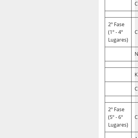
C
2º Fase
(1º - 4º
C
Lugares)
N
K
C
2º Fase
(5º - 6º
C
Lugares)