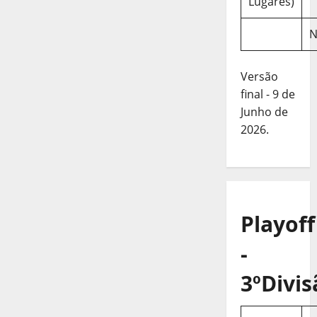
Lugares)
N
Versão
final - 9 de
Junho de
2026.
Playoff
-
3ºDivis