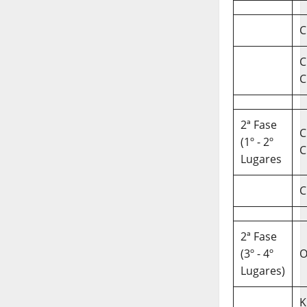
C
C
C
2ª Fase
C
(1º - 2º
C
Lugares
C
2ª Fase
(3º - 4º
O
Lugares)
K