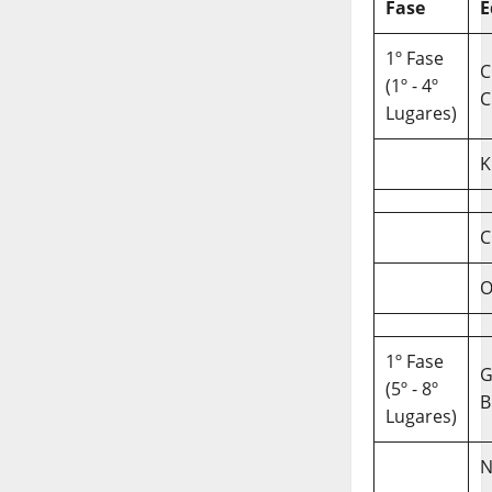
Fase
E
1º Fase
C
(1º - 4º
C
Lugares)
K
C
O
1º Fase
(5º - 8º
B
Lugares)
N