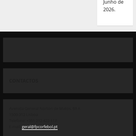
Junho de
2026.
CONTACTOS
Avenida General Norton de Matos, 69 A
1500-312 Lisboa
Telefone: +351 212 422 117
E-mail:
geral@fpcorfebol.pt