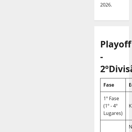
2026.
Playoff
-
2ºDivis
Fase
E
1º Fase
(1º - 4º
K
Lugares)
N