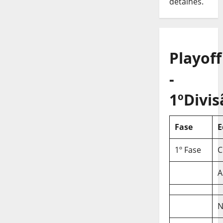
detalhes.
Playoff
-
1ºDivis
Fase
E
1º Fase
C
A
N