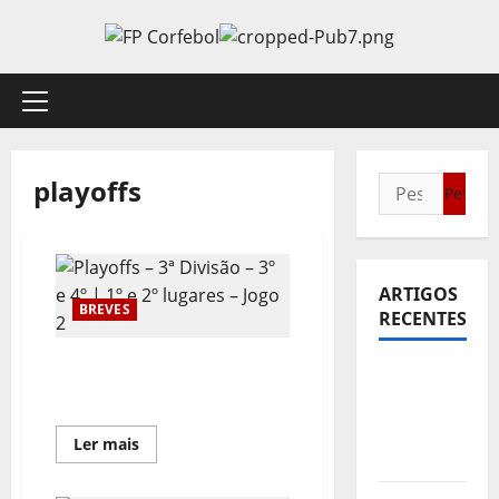
Avançar
para
o
conteúdo
Menu
principal
playoffs
Pesquisar
por:
ARTIGOS
BREVES
RECENTES
Playoffs – 3ª Divisão – 3º e
Sub21:
4º | 1º e 2º lugares – Jogo 2
Partida
para a
Leia
Ler mais
Malásia
mais
sobre
Playoffs