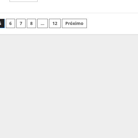
mais
sobre
Classificações
Finais
do
Campeonato
5
6
7
8
…
12
Próximo
Nacional