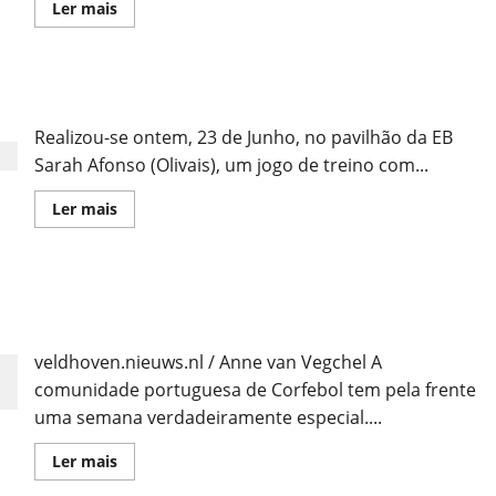
Leia
Ler mais
mais
sobre
A
Competição
Sub-17 Fazem Ensaio Final com KLX
Realizou-se ontem, 23 de Junho, no pavilhão da EB
Sarah Afonso (Olivais), um jogo de treino com...
Leia
Ler mais
mais
sobre
Sub-
17
Fazem
Agenda Completa do Estagio da Selecção dos
Ensaio
Final
Países Baixos
com
KLX
veldhoven.nieuws.nl / Anne van Vegchel A
comunidade portuguesa de Corfebol tem pela frente
uma semana verdadeiramente especial....
Leia
Ler mais
mais
sobre