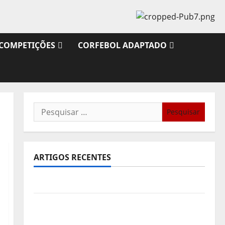
COMPETIÇÕES
CORFEBOL ADAPTADO
Pesquisar
por:
ARTIGOS RECENTES
Sub21: Partida para a Malásia
Calendário de Jogos para o IKF U21 World
Championship 2026