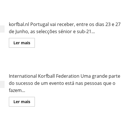
Agenda
Completa
do
Selecção dos Países Baixos estagia em Portugal
Estagio
da
Selecção
korfbal.nl Portugal vai receber, entre os dias 23 e 27
dos
Países
de Junho, as selecções sénior e sub-21...
Baixos
Leia
Ler mais
mais
sobre
Selecção
dos
Países
Apoio IPDJ
Baixos
estagia
em
International Korfball Federation Uma grande parte
Portugal
do sucesso de um evento está nas pessoas que o
fazem...
Leia
Ler mais
mais
sobre
Apoio
IPDJ
III Torneio Distrital Interescolas