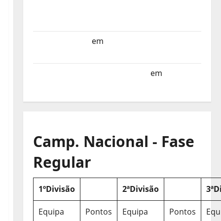
Selecção dos Países Baixos estagia em
Portugal
Helena Santos
em
Sub-19 a Caminho da
Turquia
Sub-19 a Caminho da Turquia
em
COMUNICADO
Camp. Nacional - Fase
Regular
1ºDivisão
2ªDivisão
3ªD
Equipa
Pontos
Equipa
Pontos
Equ