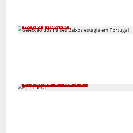
NOTÍCIAS
SELECÇÕES
IKF BEACH KORFBALL WORLD CUP