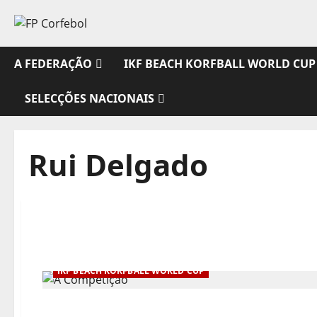
Avançar
para
o
conteúdo
A FEDERAÇÃO
IKF BEACH KORFBALL WORLD CUP
SELECÇÕES NACIONAIS
Rui Delgado
IKF BEACH KORFBALL WORLD CUP