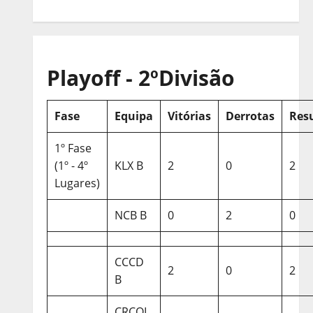
Playoff - 2ºDivisão
Fase
Equipa
Vitórias
Derrotas
Res
1º Fase
(1º - 4º
KLX B
2
0
2
Lugares)
NCB B
0
2
0
CCCD
2
0
2
B
CRCQL