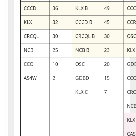
CCCD
36
KLX B
49
CCC
KLX
32
CCCD B
45
CC
CRCQL
30
CRCQL B
30
OSC
NCB
25
NCB B
23
KLX
CCO
10
OSC
20
GDB
AS4W
2
GDBD
15
CCO
KLX C
7
CRC
NCB
KLX
CAS