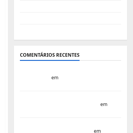
Vídeo do evento
Nova Sede da FPC
Pós-evento
COMENTÁRIOS RECENTES
Sub-15 – Equipa Nacional Regressa a Casa
– FP Corfebol
em
Europeu Sub-15 –
Resultados Corfebol 8 (K8)
Campeonato do Mundo Sub-17 –
Resultados do 1º dia – FP Corfebol
em
Eindhoven como destino
Agenda Completa do Estagio da Selecção
dos Países Baixos – FP Corfebol
em