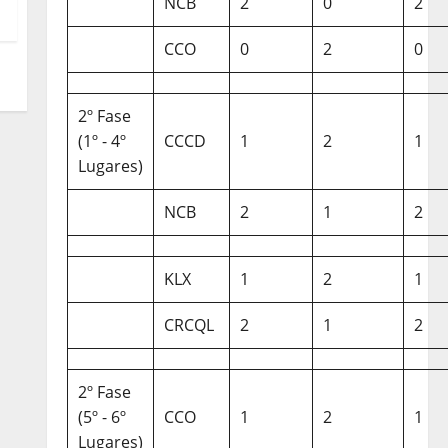
NCB
2
0
2
CCO
0
2
0
2º Fase
(1º - 4º
CCCD
1
2
1
Lugares)
NCB
2
1
2
KLX
1
2
1
CRCQL
2
1
2
2º Fase
(5º - 6º
CCO
1
2
1
Lugares)