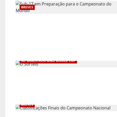
BREVES
IKF BEACH KORFBALL WORLD CUP
BREVES