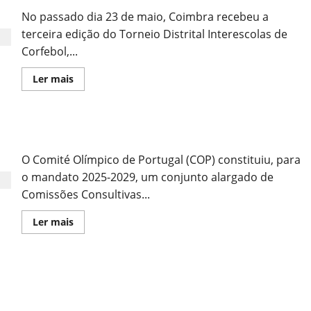
No passado dia 23 de maio, Coimbra recebeu a
terceira edição do Torneio Distrital Interescolas de
Corfebol,...
Leia
Ler mais
mais
sobre
III
Torneio
Distrital
FPC nas Comissões Consultivas do COP
Interescolas
O Comité Olímpico de Portugal (COP) constituiu, para
o mandato 2025-2029, um conjunto alargado de
Comissões Consultivas...
Leia
Ler mais
mais
sobre
FPC
nas
Comissões
Sub-17 em Preparação para o Campeonato do
Consultivas
do
Mundo
COP