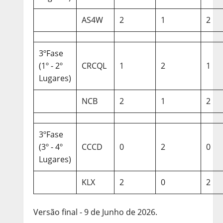
AS4W
2
1
2
3ºFase
(1º - 2º
CRCQL
1
2
1
Lugares)
NCB
2
1
2
3ºFase
(3º - 4º
CCCD
0
2
0
Lugares)
KLX
2
0
2
Versão final - 9 de Junho de 2026.