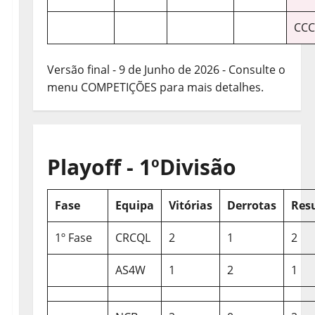
CCC
Versão final - 9 de Junho de 2026 - Consulte o
menu COMPETIÇÕES para mais detalhes.
Playoff - 1ºDivisão
Fase
Equipa
Vitórias
Derrotas
Res
1º Fase
CRCQL
2
1
2
AS4W
1
2
1