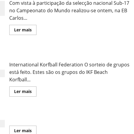
Com vista à participação da selecção nacional Sub-17
no Campeonato do Mundo realizou-se ontem, na EB
Carlos...
Leia
Ler mais
mais
sobre
Sub-
17
em
O Sorteio
Preparação
para
o
International Korfball Federation O sorteio de grupos
Campeonato
do
está feito. Estes são os grupos do IKF Beach
Mundo
Korfball...
Leia
Ler mais
mais
sobre
O
Sorteio
Classificações Finais do Campeonato Nacional
Leia
Ler mais