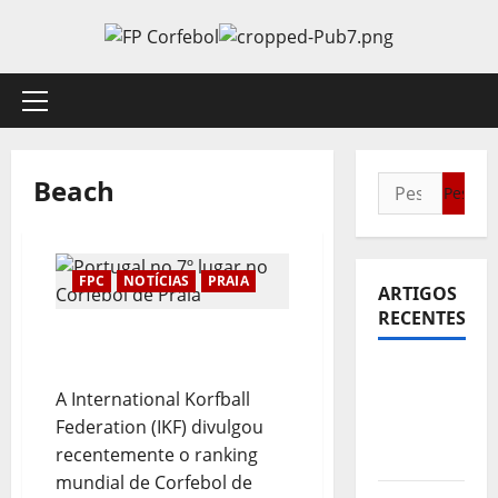
Avançar
para
o
conteúdo
Menu
principal
Beach
Pesquisar
por:
FPC
NOTÍCIAS
PRAIA
ARTIGOS
RECENTES
Portugal no 7º lugar no
Corfebol de Praia
Sub21:
A International Korfball
Partida
Federation (IKF) divulgou
para a
recentemente o ranking
Malásia
mundial de Corfebol de