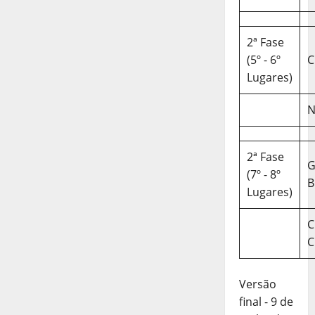
2ª Fase
(5º - 6º
C
Lugares)
N
2ª Fase
(7º - 8º
B
Lugares)
C
C
Versão
final - 9 de