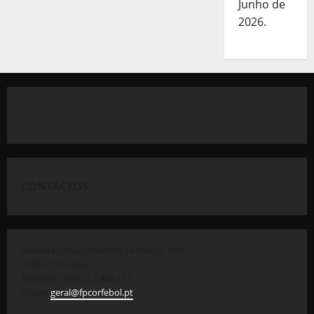
Junho de
2026.
CONTACTOS
Avenida General Norton de Matos, 69 A
1500-312 Lisboa
Telefone: +351 212 422 117
E-mail:
geral@fpcorfebol.pt