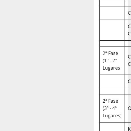
C
C
C
2ª Fase
C
(1º - 2º
C
Lugares
C
2ª Fase
(3º - 4º
O
Lugares)
K