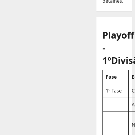
detalhes.
Playoff
-
1ºDivis
Fase
E
1º Fase
C
A
N