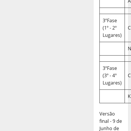
A
3ºFase
(1º - 2º
C
Lugares)
N
3ºFase
(3º - 4º
C
Lugares)
K
Versão
final - 9 de
Junho de