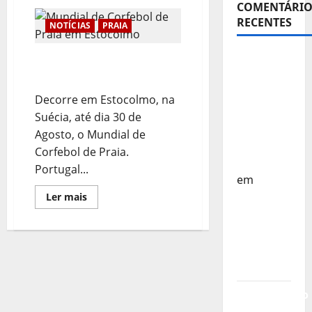
Selecção
COMENTÁRIO
Portuguesa
RECENTES
na
NOTÍCIAS
PRAIA
Costa
do
Marfim
Sub-15 –
Mundial de Corfebol de
para
o
Equipa
Praia em Estocolmo
IKF
Beach
Nacional
Decorre em Estocolmo, na
Korfball
Regressa
World
Suécia, até dia 30 de
Cup
a Casa –
Agosto, o Mundial de
FP
Corfebol de Praia.
Corfebol
Portugal...
em
Leia
Europeu
Ler mais
mais
Sub-15 –
sobre
Mundial
Resultados
de
Corfebol
Corfebol
de
Praia
8 (K8)
em
Estocolmo
Campeonato