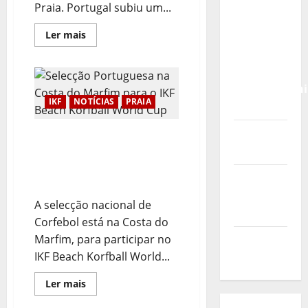
Calendário
Praia. Portugal subiu um...
de Jogos
Leia
Ler mais
para o
mais
sobre
IKF U21
Portugal
World
no
7º
Championshi
lugar
no
IKF
NOTÍCIAS
PRAIA
2026
Corfebol
de
Praia
Vídeo do
Selecção Portuguesa na
evento
Costa do Marfim para o
IKF Beach Korfball World
Nova
Cup
Sede da
A selecção nacional de
FPC
Corfebol está na Costa do
Marfim, para participar no
Pós-
IKF Beach Korfball World...
evento
Leia
Ler mais
mais
sobre