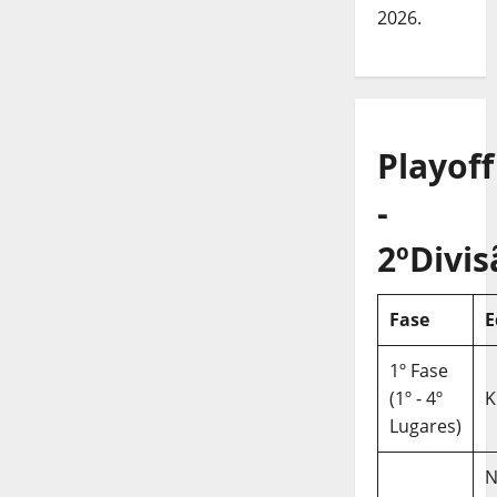
2026.
Playoff
-
2ºDivis
Fase
E
1º Fase
(1º - 4º
K
Lugares)
N