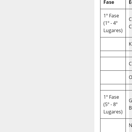
Fase
E
1º Fase
C
(1º - 4º
C
Lugares)
K
C
O
1º Fase
(5º - 8º
B
Lugares)
N