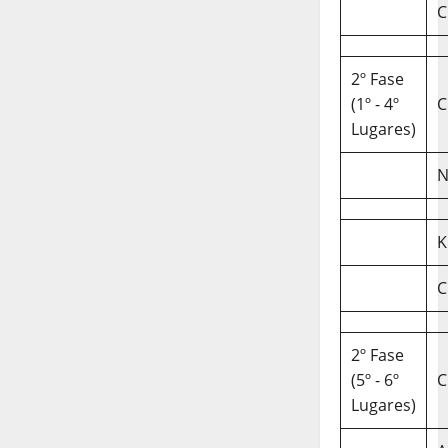
C
2º Fase
(1º - 4º
C
Lugares)
N
K
C
2º Fase
(5º - 6º
C
Lugares)