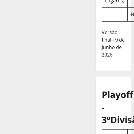
Lugares)
N
Versão
final - 9 de
Junho de
2026.
Playoff
-
3ºDivis