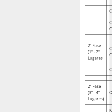
C
C
C
2ª Fase
C
(1º - 2º
C
Lugares
C
2ª Fase
(3º - 4º
O
Lugares)
K