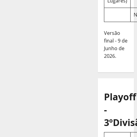
Lugares)
N
Versão
final - 9 de
Junho de
2026.
Playoff
-
3ºDivis