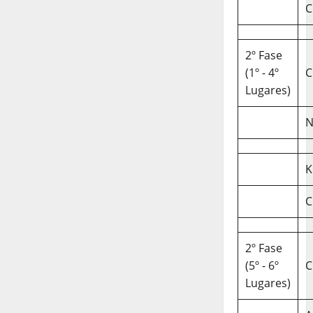
C
2º Fase
(1º - 4º
C
Lugares)
N
K
C
2º Fase
(5º - 6º
C
Lugares)