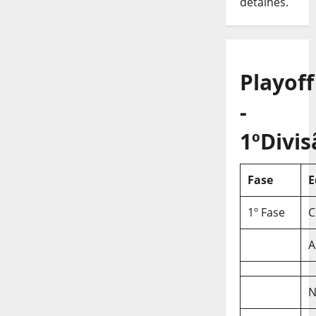
detalhes.
Playoff
-
1ºDivis
Fase
E
1º Fase
C
A
N