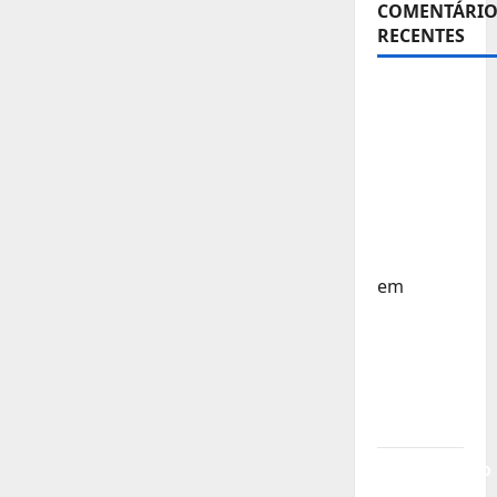
COMENTÁRIO
RECENTES
Sub-15 –
Equipa
Nacional
Regressa
a Casa –
FP
Corfebol
em
Europeu
Sub-15 –
Resultados
Corfebol
8 (K8)
Campeonato