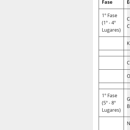
Fase
E
1º Fase
C
(1º - 4º
C
Lugares)
K
C
O
1º Fase
(5º - 8º
B
Lugares)
N