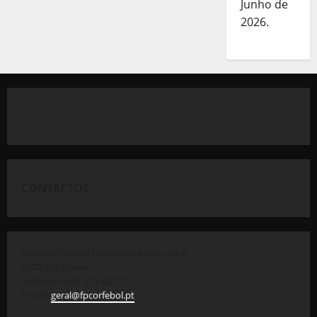
Junho de
2026.
CONTACTOS
Avenida General Norton de Matos, 69 A
1500-312 Lisboa
Telefone: +351 212 422 117
E-mail:
geral@fpcorfebol.pt