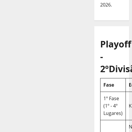
2026.
Playoff
-
2ºDivis
Fase
E
1º Fase
(1º - 4º
K
Lugares)
N