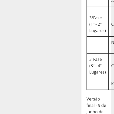
A
3ºFase
(1º - 2º
C
Lugares)
N
3ºFase
(3º - 4º
C
Lugares)
K
Versão
final - 9 de
Junho de