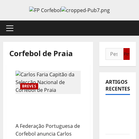
Avançar
para
o
conteúdo
Menu
principal
Corfebol de Praia
Pesquisar
por:
ARTIGOS
BREVES
RECENTES
Carlos Faria Capitão da
Sub21:
Selecção Nacional de
Partida
Corfebol de Praia
para a
A Federação Portuguesa de
Malásia
Corfebol anuncia Carlos