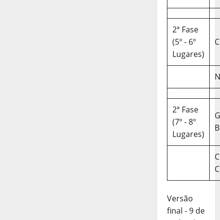
2ª Fase
(5º - 6º
C
Lugares)
N
2ª Fase
(7º - 8º
B
Lugares)
C
C
Versão
final - 9 de