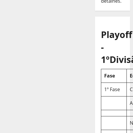
detalhes.
Playoff
-
1ºDivis
Fase
E
1º Fase
C
A
N