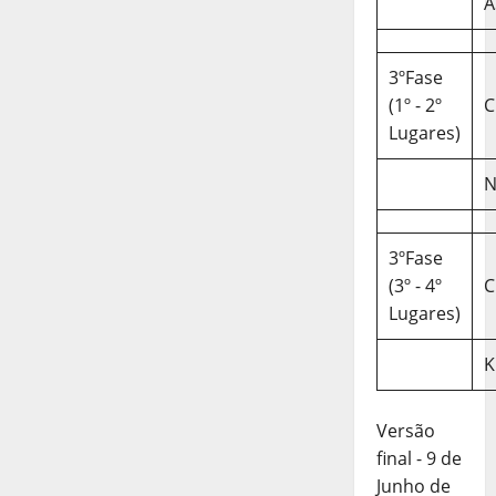
A
3ºFase
(1º - 2º
C
Lugares)
N
3ºFase
(3º - 4º
C
Lugares)
K
Versão
final - 9 de
Junho de