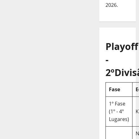
2026.
Playoff
-
2ºDivis
Fase
E
1º Fase
(1º - 4º
K
Lugares)
N