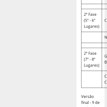
2ª Fase
(5º - 6º
C
Lugares)
N
2ª Fase
(7º - 8º
B
Lugares)
C
C
Versão
final - 9 de