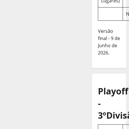
Lugares)
N
Versão
final - 9 de
Junho de
2026.
Playoff
-
3ºDivis