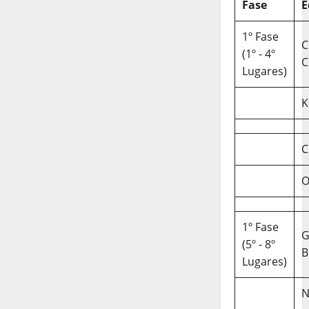
Fase
E
1º Fase
C
(1º - 4º
C
Lugares)
K
C
O
1º Fase
(5º - 8º
B
Lugares)
N