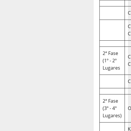
C
C
C
2ª Fase
C
(1º - 2º
C
Lugares
C
2ª Fase
(3º - 4º
O
Lugares)
K