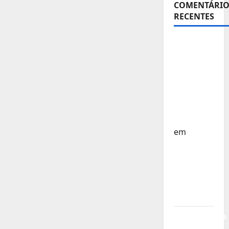
COMENTÁRIO
RECENTES
Sub-15 –
Equipa
Nacional
Regressa
a Casa –
FP
Corfebol
em
Europeu
Sub-15 –
Resultados
Corfebol
8 (K8)
Campeonato