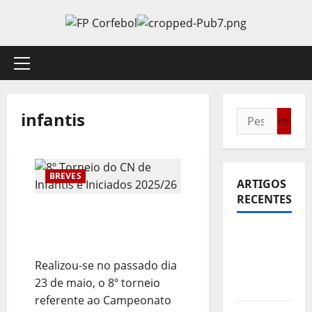
Avançar
para
o
conteúdo
Menu
principal
infantis
Pesquisar
por:
BREVES
ARTIGOS
RECENTES
8º Torneio do CN de
Infantis e Iniciados
Sub21:
2025/26
Partida
Realizou-se no passado dia
para a
23 de maio, o 8º torneio
Malásia
referente ao Campeonato