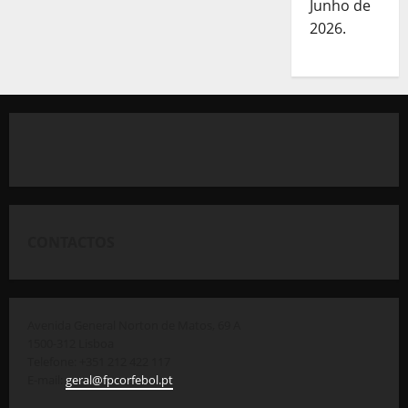
Junho de
2026.
CONTACTOS
Avenida General Norton de Matos, 69 A
1500-312 Lisboa
Telefone: +351 212 422 117
E-mail:
geral@fpcorfebol.pt