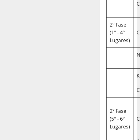
C
2º Fase
(1º - 4º
C
Lugares)
N
K
C
2º Fase
(5º - 6º
C
Lugares)