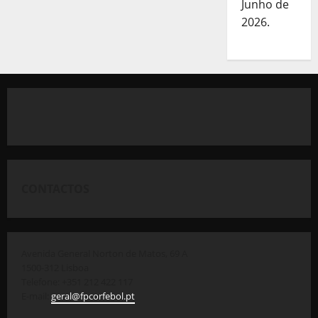
Junho de
2026.
CONTACTOS
Avenida General Norton de Matos, 69 A
1500-312 Lisboa
Telefone: +351 212 422 117
E-mail:
geral@fpcorfebol.pt