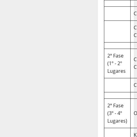
C
C
C
2ª Fase
C
(1º - 2º
C
Lugares
C
2ª Fase
(3º - 4º
O
Lugares)
K