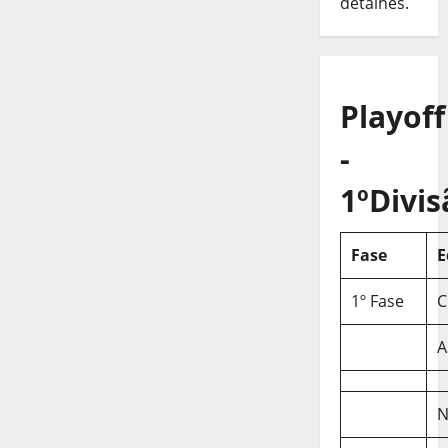
detalhes.
Playoff
-
1ºDivis
Fase
E
1º Fase
C
A
N