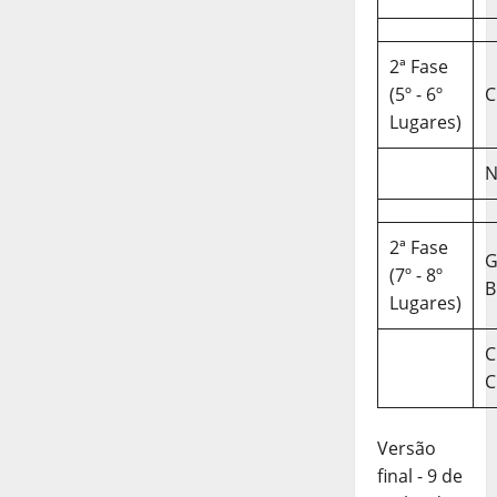
2ª Fase
(5º - 6º
C
Lugares)
N
2ª Fase
(7º - 8º
B
Lugares)
C
C
Versão
final - 9 de