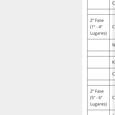
C
2º Fase
(1º - 4º
C
Lugares)
N
K
C
2º Fase
(5º - 6º
C
Lugares)