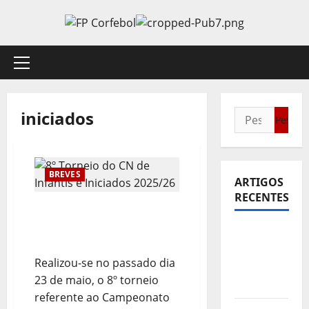
Avançar
para
o
conteúdo
Menu
principal
iniciados
Pesquisar
por:
BREVES
ARTIGOS
RECENTES
8º Torneio do CN de
Infantis e Iniciados
Sub21:
2025/26
Partida
Realizou-se no passado dia
para a
23 de maio, o 8º torneio
Malásia
referente ao Campeonato