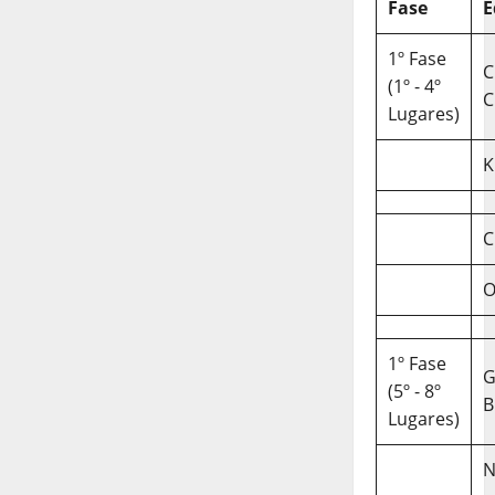
Fase
E
1º Fase
C
(1º - 4º
C
Lugares)
K
C
O
1º Fase
(5º - 8º
B
Lugares)
N