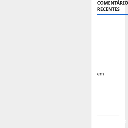
COMENTÁRIO
RECENTES
Sub-15 –
Equipa
Nacional
Regressa
a Casa –
FP
Corfebol
em
Europeu
Sub-15 –
Resultados
Corfebol
8 (K8)
Campeonato