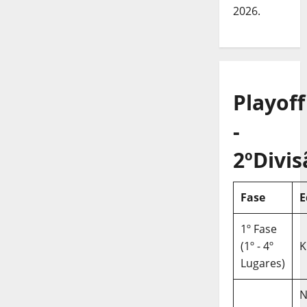
2026.
Playoff
-
2ºDivis
Fase
E
1º Fase
(1º - 4º
K
Lugares)
N