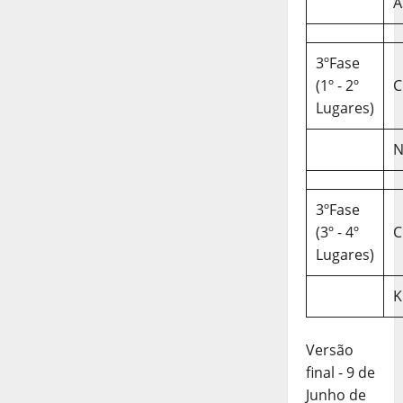
A
3ºFase
(1º - 2º
C
Lugares)
N
3ºFase
(3º - 4º
C
Lugares)
K
Versão
final - 9 de
Junho de