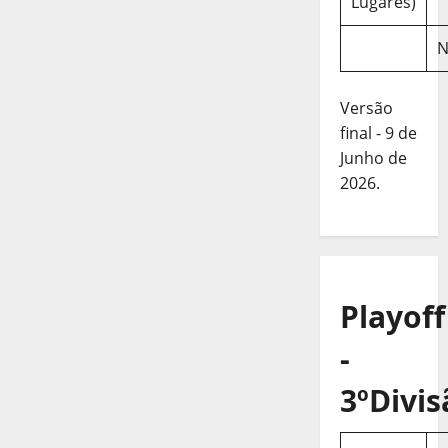
Lugares)
N
Versão
final - 9 de
Junho de
2026.
Playoff
-
3ºDivis