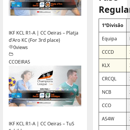
Regula
1ºDivisão
IKF KCL R1-A | CC Oeiras – Platja
Equipa
d’Aro KC (For 3rd place)
0
views
CCCD
CCOEIRAS
KLX
CRCQL
NCB
CCO
AS4W
IKF KCL R1-A | CC Oeiras – TuS