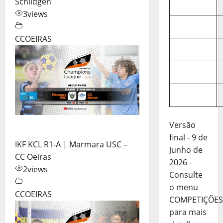
Schildgen
3
views
CCOEIRAS
Versão
final - 9 de
IKF KCL R1-A | Marmara USC –
Junho de
CC Oeiras
2026 -
2
views
Consulte
o menu
CCOEIRAS
COMPETIÇÕES
para mais