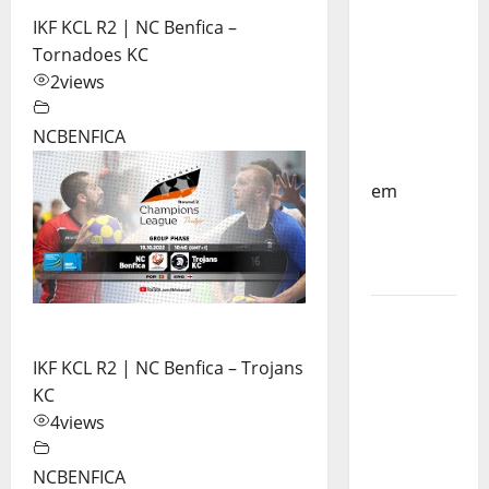
do
IKF KCL R2 | NC Benfica –
Mundo
Tornadoes KC
Sub-17 –
2
views
Resultados
do 1º dia
NCBENFICA
– FP
Corfebol
em
Eindhoven
como
destino
Agenda
Completa
IKF KCL R2 | NC Benfica – Trojans
do
KC
Estagio
4
views
da
Selecção
NCBENFICA
dos