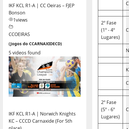
C
IKF KCL R1-A | CC Oeiras – FJEP
Bonson
1
views
2º Fase
(1º - 4º
C
CCOEIRAS
Lugares)
(Jogos do CCARNAXIDECD)
N
5 videos found
K
C
2º Fase
(5º - 6º
C
IKF KCL R1-A | Norwich Knights
Lugares)
KC – CCCD Carnaxide (For 5th
place)