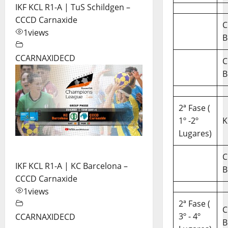
IKF KCL R1-A | TuS Schildgen –
CCCD Carnaxide
C
1
views
B
CCARNAXIDECD
C
B
2ª Fase (
1º -2º
K
Lugares)
C
IKF KCL R1-A | KC Barcelona –
B
CCCD Carnaxide
1
views
2ª Fase (
C
3º - 4º
CCARNAXIDECD
B