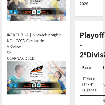
2026.
Playoff
IKF KCL R1-A | Norwich Knights
KC – CCCD Carnaxide
-
2
views
2ºDivis
CCARNAXIDECD
Fase
E
1º Fase
(1º - 4º
K
Lugares)
N