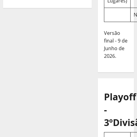
Lugares)
N
Versão
final - 9 de
Junho de
2026.
Playoff
-
3ºDivis