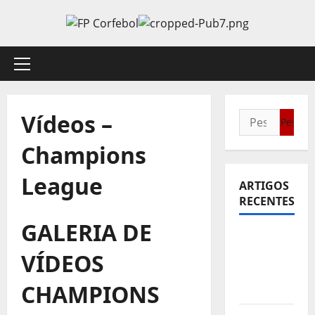
Avançar
para
o
conteúdo
Menu
principal
Vídeos –
Pesquisar
por:
Champions
League
ARTIGOS
RECENTES
GALERIA DE
Sub21:
Partida
VÍDEOS
para a
CHAMPIONS
Malásia