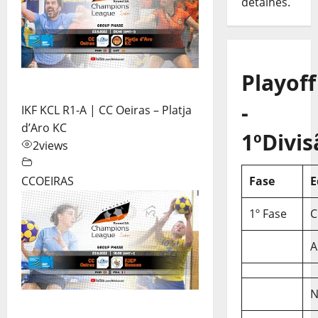
detalhes.
Playoff
-
IKF KCL R1-A | CC Oeiras – Platja
d’Aro KC
1ºDivis
2
views
CCOEIRAS
Fase
E
1º Fase
C
A
N