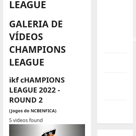
LEAGUE
Calendário
de Jogos
para o
GALERIA DE
IKF U21
World
VÍDEOS
Championshi
CHAMPIONS
2026
Vídeo do
LEAGUE
evento
ikf cHAMPIONS
Nova
Sede da
LEAGUE 2022 -
FPC
ROUND 2
Pós-
(Jogos do NCBENFICA)
evento
5 videos found