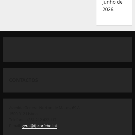
Junho de
2026.
CONTACTOS
Avenida General Norton de Matos, 69 A
1500-312 Lisboa
Telefone: +351 212 422 117
E-mail:
geral@fpcorfebol.pt