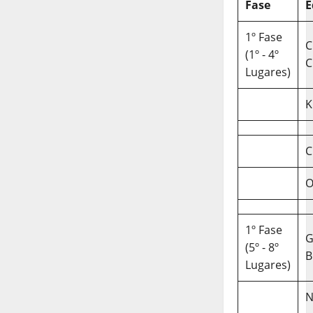
Fase
E
1º Fase
C
(1º - 4º
C
Lugares)
K
C
O
1º Fase
(5º - 8º
B
Lugares)
N