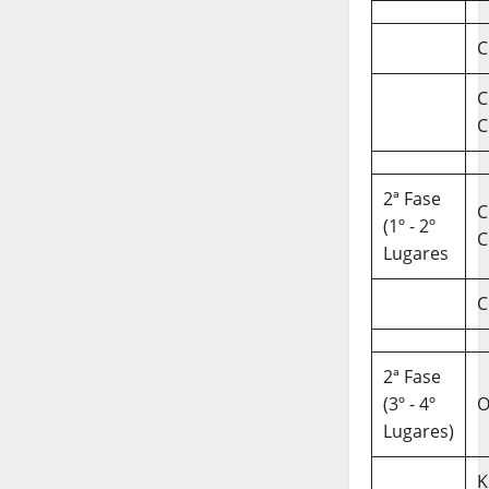
C
C
C
2ª Fase
C
(1º - 2º
C
Lugares
C
2ª Fase
(3º - 4º
O
Lugares)
K