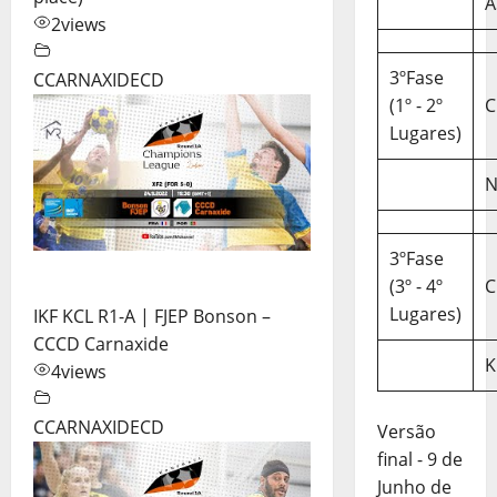
A
2
views
3ºFase
CCARNAXIDECD
(1º - 2º
C
Lugares)
N
3ºFase
(3º - 4º
C
Lugares)
IKF KCL R1-A | FJEP Bonson –
CCCD Carnaxide
K
4
views
CCARNAXIDECD
Versão
final - 9 de
Junho de