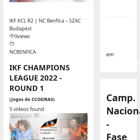
da
Turquia
IKF KCL R2 | NC Benfica – SZAC
Sub-19 a
Budapest
Caminho
0
views
da
Turquia
NCBENFICA
em
COMUNICAD
IKF CHAMPIONS
LEAGUE 2022 -
ROUND 1
Camp.
(Jogos do CCOEIRAS)
Nacion
5 videos found
-
Fase