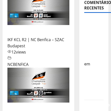
COMENTÁRIO
RECENTES
Sub-15 –
Equipa
Nacional
Regressa
IKF KCL R2 | NC Benfica – SZAC
a Casa –
Budapest
FP
12
views
Corfebol
em
NCBENFICA
Europeu
Sub-15 –
Resultados
Corfebol
8 (K8)
Campeonato