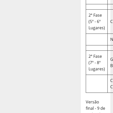
2ª Fase
(5º - 6º
C
Lugares)
N
2ª Fase
(7º - 8º
B
Lugares)
C
C
Versão
final - 9 de