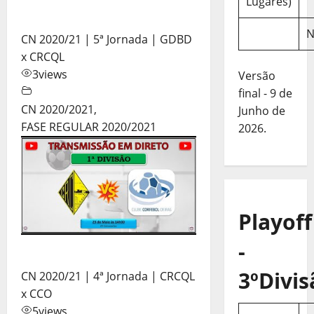
Lugares)
N
CN 2020/21 | 5ª Jornada | GDBD
x CRCQL
3
views
Versão
final - 9 de
CN 2020/2021
,
Junho de
FASE REGULAR 2020/2021
2026.
Playoff
-
3ºDivis
CN 2020/21 | 4ª Jornada | CRCQL
x CCO
5
views