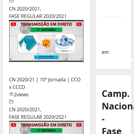
da
CN 2020/2021
,
Turquia
FASE REGULAR 2020/2021
Sub-19 a
Caminho
da
Turquia
em
COMUNICAD
CN 2020/21 | 10ª Jornada | CCO
x CCCD
Camp.
2
views
Nacion
CN 2020/2021
,
-
FASE REGULAR 2020/2021
Fase