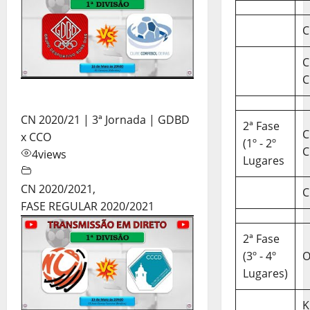
C
C
C
CN 2020/21 | 3ª Jornada | GDBD
2ª Fase
C
x CCO
(1º - 2º
C
4
views
Lugares
CN 2020/2021
,
C
FASE REGULAR 2020/2021
2ª Fase
(3º - 4º
O
Lugares)
K