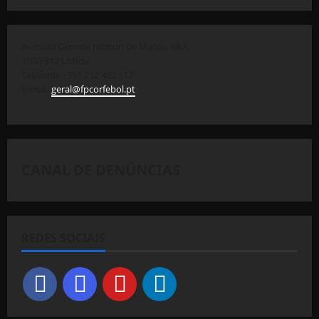
Avenida General Norton de Matos, 69 A
1500-312 Lisboa
Telefone: +351 212 422 117
E-mail:
geral@fpcorfebol.pt
CANAL DE DENÚNCIAS
REDES SOCIAIS