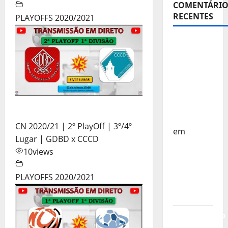
COMENTÁRIO
RECENTES
PLAYOFFS 2020/2021
Sub-15 –
Equipa
Nacional
Regressa
a Casa –
FP
Corfebol
CN 2020/21 | 2º PlayOff | 3º/4º
em
Lugar | GDBD x CCCD
Europeu
10
views
Sub-15 –
Resultados
PLAYOFFS 2020/2021
Corfebol
8 (K8)
Campeonato