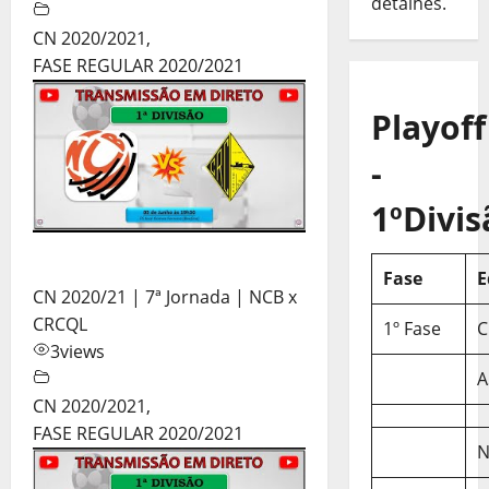
detalhes.
CN 2020/2021
,
FASE REGULAR 2020/2021
Playoff
-
1ºDivis
Fase
E
CN 2020/21 | 7ª Jornada | NCB x
CRCQL
1º Fase
C
3
views
A
CN 2020/2021
,
FASE REGULAR 2020/2021
N