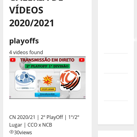
Calendário
VÍDEOS
de Jogos
para o
2020/2021
IKF U21
World
playoffs
Championshi
2026
4 videos found
Vídeo do
evento
Nova
Sede da
FPC
Pós-
evento
CN 2020/21 | 2º PlayOff | 1º/2º
Lugar | CCO x NCB
30
views