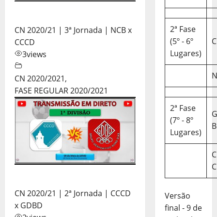
2ª Fase
CN 2020/21 | 3ª Jornada | NCB x
(5º - 6º
C
CCCD
Lugares)
3
views
N
CN 2020/2021
,
FASE REGULAR 2020/2021
2ª Fase
(7º - 8º
B
Lugares)
C
C
CN 2020/21 | 2ª Jornada | CCCD
Versão
x GDBD
final - 9 de