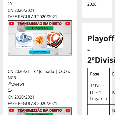
2026.
CN 2020/2021
,
FASE REGULAR 2020/2021
Playoff
-
2ºDivis
CN 2020/21 | 6ª Jornada | CCO x
Fase
E
NCB
2
views
1º Fase
(1º - 4º
K
CN 2020/2021
,
Lugares)
FASE REGULAR 2020/2021
N