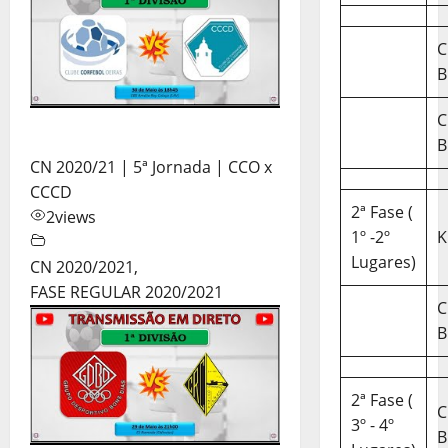
C
B
C
B
CN 2020/21 | 5ª Jornada | CCO x
CCCD
2ª Fase (
2
views
1º -2º
K
Lugares)
CN 2020/2021
,
FASE REGULAR 2020/2021
C
B
2ª Fase (
C
3º - 4º
B