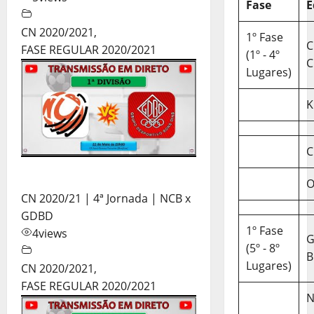
Fase
E
CN 2020/2021
,
1º Fase
C
FASE REGULAR 2020/2021
(1º - 4º
C
Lugares)
K
C
O
CN 2020/21 | 4ª Jornada | NCB x
GDBD
1º Fase
4
views
(5º - 8º
B
Lugares)
CN 2020/2021
,
FASE REGULAR 2020/2021
N