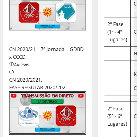
C
2º Fase
(1º - 4º
C
Lugares)
CN 2020/21 | 7ª Jornada | GDBD
N
x CCCD
4
views
K
CN 2020/2021
,
FASE REGULAR 2020/2021
C
2º Fase
(5º - 6º
C
Lugares)