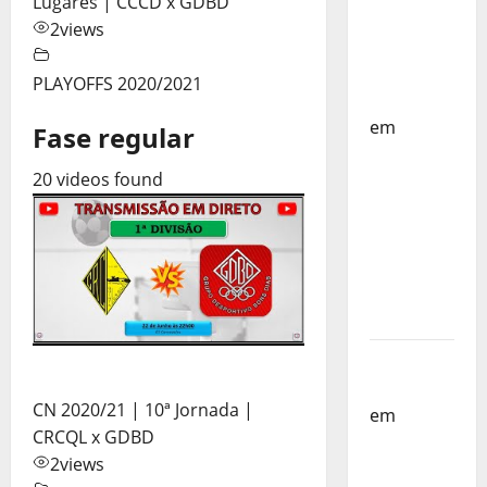
Lugares | CCCD x GDBD
Países
2
views
Baixos –
FP
PLAYOFFS 2020/2021
Corfebol
em
Fase regular
Selecção
20 videos found
dos
Países
Baixos
estagia
em
Portugal
Helena
Santos
CN 2020/21 | 10ª Jornada |
em
Sub-
CRCQL x GDBD
19 a
2
views
Caminho