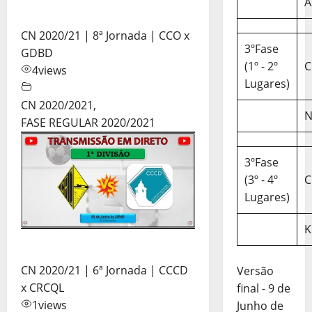
A
CN 2020/21 | 8ª Jornada | CCO x
3ºFase
GDBD
(1º - 2º
C
4
views
Lugares)
CN 2020/2021
,
N
FASE REGULAR 2020/2021
3ºFase
(3º - 4º
C
Lugares)
K
CN 2020/21 | 6ª Jornada | CCCD
Versão
x CRCQL
final - 9 de
1
views
Junho de