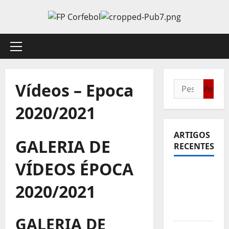
Avançar
para
o
conteúdo
Menu
principal
Vídeos – Epoca
Pesquisar
por:
2020/2021
ARTIGOS
GALERIA DE
RECENTES
VÍDEOS ÉPOCA
Sub21:
Partida
2020/2021
para a
Malásia
GALERIA DE