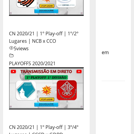
do
Mundo
Sub-17 –
Resultados
do 1º dia
CN 2020/21 | 1º Play-off | 1º/2º
– FP
Lugares | NCB x CCO
Corfebol
5
views
em
Eindhoven
PLAYOFFS 2020/2021
como
destino
Agenda
Completa
do
Estagio
da
Selecção
CN 2020/21 | 1º Play-off | 3º/4º
dos