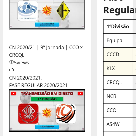
Regula
1ºDivisão
Equipa
CN 2020/21 | 9ª Jornada | CCO x
CCCD
CRCQL
5
views
KLX
CN 2020/2021
,
CRCQL
FASE REGULAR 2020/2021
NCB
CCO
AS4W